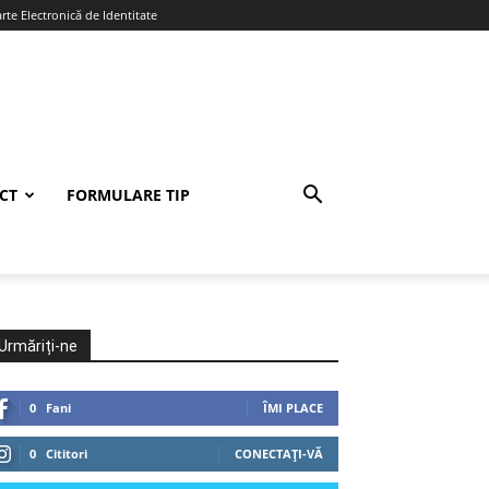
te Electronică de Identitate
CT
FORMULARE TIP
Urmăriți-ne
0
Fani
ÎMI PLACE
0
Cititori
CONECTAȚI-VĂ