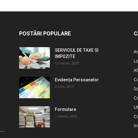
POSTĂRI POPULARE
C
SERVICIUL DE TAXE SI
A
IMPOZITE
L
12 martie, 2020
Af
C
Evidența Persoanelor
5 iulie, 2017
So
C
Ut
Formulare
Co
1 martie, 2026
In