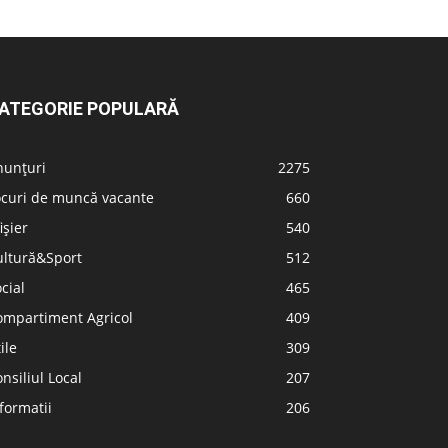
ATEGORIE POPULARĂ
nunțuri
2275
ocuri de muncă vacante
660
ișier
540
ultură&Sport
512
cial
465
ompartiment Agricol
409
ile
309
nsiliul Local
207
formatii
206