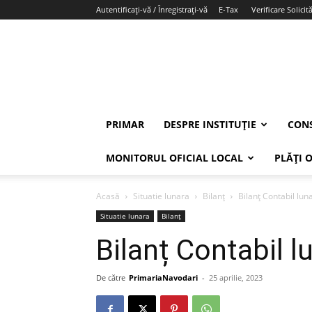
Autentificați-vă / Înregistrați-vă
E-Tax
Verificare Solicită
PRIMAR
DESPRE INSTITUȚIE
CONS
MONITORUL OFICIAL LOCAL
PLĂȚI 
Acasă
Situatie lunara
Bilanț
Bilanț Contabil lun
Situatie lunara
Bilanț
Bilanț Contabil 
De către
PrimariaNavodari
-
25 aprilie, 2023