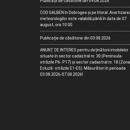
Publicații de căsătorie din 04.08.2026
COD GALBEN în Dobrogea și pe litoral. Avertizare
meteorologilor este valabilă până în data de 07
august, ora 10:00
Publicație de căsătorie din 03.08.2026
ANUNȚ DE INTERES pentru deținătorii imobilelor
situate în sector cadastral nr. 30 (Peninsula-
străzile P6- P17) și sector cadastral nr. 18 (Zona
Ecluză- străzile E1-E5). Măsurători în perioada
03.08.2026-07.08.2026!