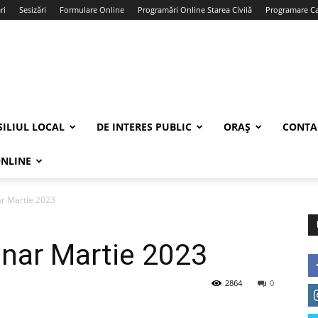
ri
Sesizări
Formulare Online
Programări Online Starea Civilă
Programare Car
ILIUL LOCAL
DE INTERES PUBLIC
ORAȘ
CONTA
ONLINE
ar Martie 2023
lunar Martie 2023
2864
0