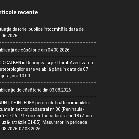
rticole recente
tuația datoriei publice întocmită la data de
.06.2026
blicații de căsătorie din 04.08.2026
D GALBEN în Dobrogea și pe litoral. Avertizarea
teorologilor este valabilă până în data de 07
gust, ora 10:00
blicație de căsătorie din 03.08.2026
UNȚ DE INTERES pentru deținătorii imobilelor
tuate în sector cadastral nr. 30 (Peninsula-
răzile P6- P17) și sector cadastral nr. 18 (Zona
luză- străzile E1-E5). Măsurători în perioada
.08.2026-07.08.2026!