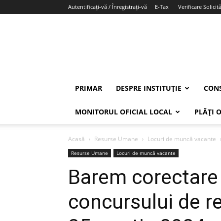
Autentificați-vă / Înregistrați-vă
E-Tax
Verificare Solicită
PRIMAR
DESPRE INSTITUȚIE
CONS
MONITORUL OFICIAL LOCAL
PLĂȚI 
Acasă
Resurse Umane
Locuri de muncă vacante
Resurse Umane
Locuri de muncă vacante
Barem corectare l
concursului de r