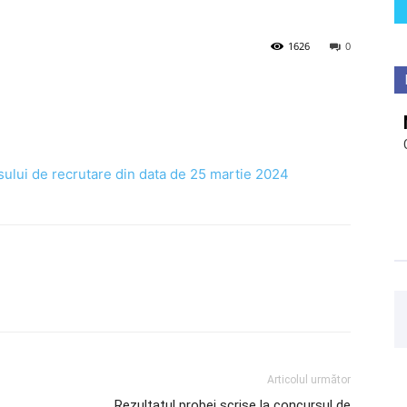
1626
0
sului de recrutare din data de 25 martie 2024
Articolul următor
Rezultatul probei scrise la concursul de