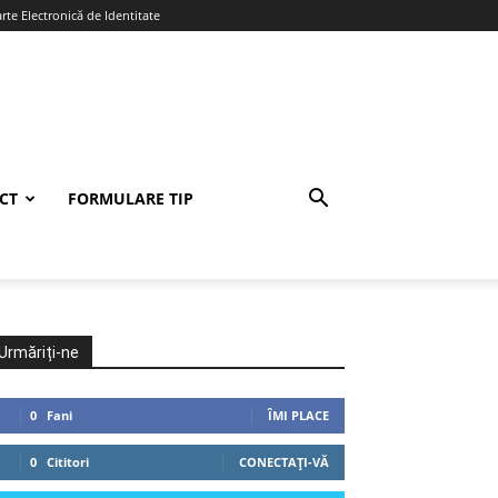
te Electronică de Identitate
CT
FORMULARE TIP
Urmăriți-ne
0
Fani
ÎMI PLACE
0
Cititori
CONECTAȚI-VĂ