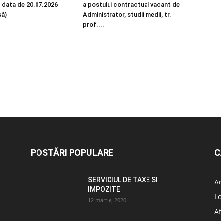
n data de 20.07.2026
a postului contractual vacant de
să)
Administrator, studii medii, tr.
prof....
POSTĂRI POPULARE
C
SERVICIUL DE TAXE SI
A
IMPOZITE
L
12 martie, 2020
Af