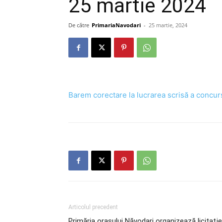
25 martie 2024
De către
PrimariaNavodari
-
25 martie, 2024
Barem corectare la lucrarea scrisă a concur
Articolul precedent
Primăria orașului Năvodari organizează licitaţie