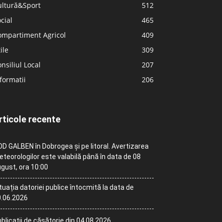
ultură&Sport
512
cial
465
ompartiment Agricol
409
ile
309
nsiliul Local
207
formatii
206
rticole recente
D GALBEN în Dobrogea și pe litoral. Avertizarea
teorologilor este valabilă până în data de 08
gust, ora 10:00
tuația datoriei publice întocmită la data de
.06.2026
blicații de căsătorie din 04.08.2026