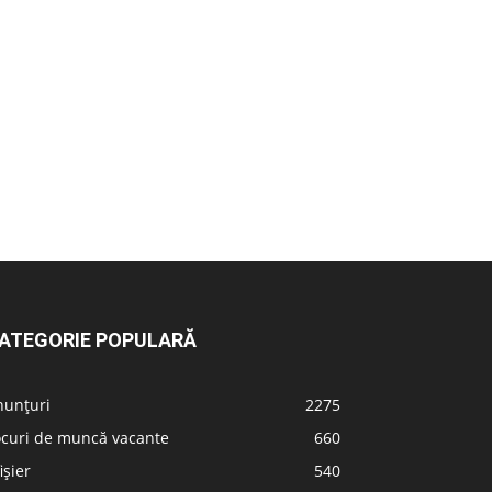
ATEGORIE POPULARĂ
nunțuri
2275
ocuri de muncă vacante
660
ișier
540