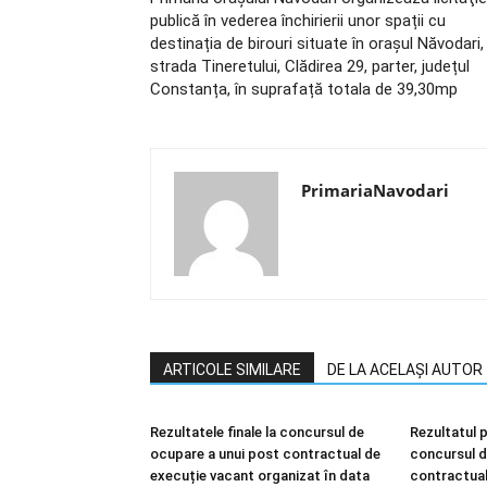
publică în vederea închirierii unor spații cu
destinația de birouri situate în orașul Năvodari,
strada Tineretului, Clădirea 29, parter, județul
Constanța, în suprafață totala de 39,30mp
PrimariaNavodari
ARTICOLE SIMILARE
DE LA ACELAȘI AUTOR
Rezultatele finale la concursul de
Rezultatul p
ocupare a unui post contractual de
concursul d
execuție vacant organizat în data
contractual