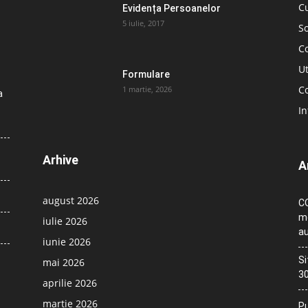
C
Evidența Persoanelor
5 iulie, 2017
So
C
Ut
Formulare
Co
1 martie, 2026
a
In
Arhive
A
august 2026
CO
me
iulie 2026
au
iunie 2026
Si
mai 2026
30
aprilie 2026
martie 2026
Pu