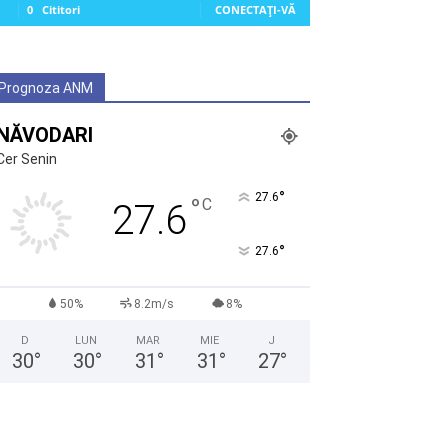
0
Cititori
CONECTAȚI-VĂ
Prognoza ANM
NĂVODARI
Cer Senin
°
27.6
°
C
27.6
°
27.6
50%
8.2m/s
8%
D
LUN
MAR
MIE
J
30
°
30
°
31
°
31
°
27
°