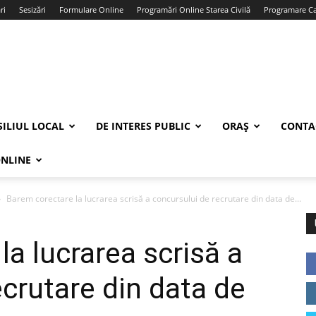
ri
Sesizări
Formulare Online
Programări Online Starea Civilă
Programare Car
ILIUL LOCAL
DE INTERES PUBLIC
ORAȘ
CONTA
ONLINE
Barem corectare la lucrarea scrisă a concursului de recrutare din data de...
a lucrarea scrisă a
ecrutare din data de