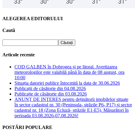
33
°
30
°
30
°
31
°
31
°
ALEGEREA EDITORULUI
Caută
Articole recente
COD GALBEN în Dobrogea și pe litoral. Avertizarea
meteorologilor este valabilă până în data de 08 august, ora
10:00
Situația datoriei publice întocmită la data de 30.06.2026
Publicații de căsătorie din 04.08.2026
Publicație de căsătorie din 03.08.2026
ANUNȚ DE INTERES pentru deținătorii imobilelor situate
în sector cadastral nr. 30 (Peninsula- străzile P6- P17) și sector
cadastral nr. 18 (Zona Ecluză- străzile E1-E5). Măsurători în
perioada 03.08.2026-07.08.2026!
POSTĂRI POPULARE