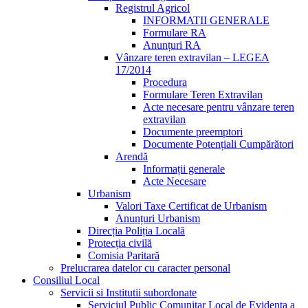
Registrul Agricol
INFORMATII GENERALE
Formulare RA
Anunțuri RA
Vânzare teren extravilan – LEGEA
17/2014
Procedura
Formulare Teren Extravilan
Acte necesare pentru vânzare teren
extravilan
Documente preemptori
Documente Potențiali Cumpărători
Arendă
Informații generale
Acte Necesare
Urbanism
Valori Taxe Certificat de Urbanism
Anunțuri Urbanism
Direcția Poliția Locală
Protecția civilă
Comisia Paritară
Prelucrarea datelor cu caracter personal
Consiliul Local
Servicii si Institutii subordonate
Serviciul Public Comunitar Local de Evidența a