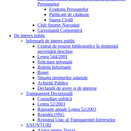
Persoanelor
Evidența Persoanelor
Publicații de căsătorie
Starea Civilă
Club Sportiv Navodari
Guvernanță Corporativă
De interes public
Informații de interes public
Centrul de resurse bibliografice în domeniul
guvernării deschise
Legea 544/2001
Solicitare infomatii
Buletin Informativ
Buget
Situația drepturilor salariale
Achizitii Publice
Declarații de avere si de interese
Transparență Decizională
Consultare publică
Legea 52/2003
Rapoarte anuale Legea 52/2003
Registru ONG
Registrul Unic al Transparentei Intereselor
ANUNȚURI
Ajutor pentru Turcia