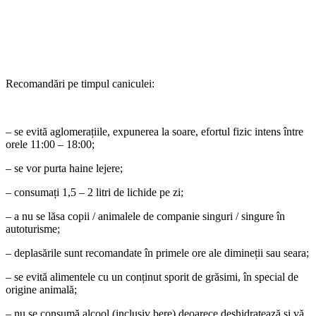
Recomandări pe timpul caniculei:
– se evită aglomerațiile, expunerea la soare, efortul fizic intens între
orele 11:00 – 18:00;
– se vor purta haine lejere;
– consumați 1,5 – 2 litri de lichide pe zi;
– a nu se lăsa copii / animalele de companie singuri / singure în
autoturisme;
– deplasările sunt recomandate în primele ore ale dimineții sau seara;
– se evită alimentele cu un conținut sporit de grăsimi, în special de
origine animală;
– nu se consumă alcool (inclusiv bere) deoarece deshidratează și vă