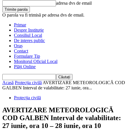
adresa dvs de email
O parola va fi trimisă pe adresa dvs de email.
Primar
Despre Instituție
Consiliul Local
De interes public
Oraș
Contact
Formulare Tip
Monitorul Oficial Local
Plăți Online
Acasă
Protecția civilă
AVERTIZARE METEOROLOGICĂ COD
GALBEN Interval de valabilitate: 27 iunie, ora...
Protecția civilă
AVERTIZARE METEOROLOGICĂ
COD GALBEN Interval de valabilitate:
27 iunie, ora 10 – 28 iunie, ora 10