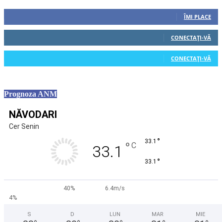
0
Fani
ÎMI PLACE
0
Cititori
CONECTAȚI-VĂ
0
Cititori
CONECTAȚI-VĂ
Prognoza ANM
NĂVODARI
Cer Senin
°
33.1
°
C
33.1
°
33.1
40%
6.4m/s
4%
S
D
LUN
MAR
MIE