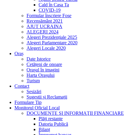
Cald în Casa Ta
COVID-19
Formular înscriere Fose
Recensământ 2021
AJUT UCRAINA
ALEGERI 2024
Alegeri Prezidențiale 2025
Alegeri Parlamentare 2020
Alegeri Locale 2020
Oraș
Date Istorice
Cetățeni de onoare
Orașul în imagini
Harta Orașului
Turism
Contact
Sesizări
Sugestii și Reclamații
Formulare Tip
Monitorul Oficial Local
DOCUMENTE ŞI INFORMAŢII FINANCIARE
Plăți restante
Datoria Publică
Bilanț
Împrumut bancar