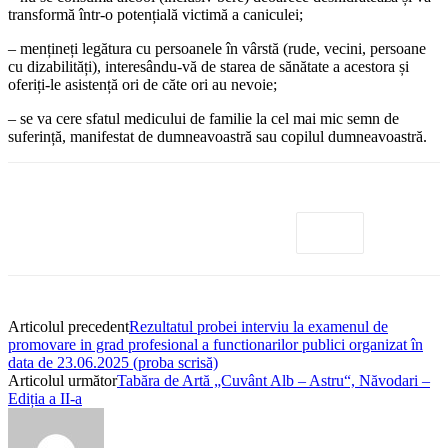
transformă într-o potențială victimă a caniculei;
– mențineți legătura cu persoanele în vârstă (rude, vecini, persoane
cu dizabilități), interesându-vă de starea de sănătate a acestora și
oferiți-le asistență ori de căte ori au nevoie;
– se va cere sfatul medicului de familie la cel mai mic semn de
suferință, manifestat de dumneavoastră sau copilul dumneavoastră.
Articolul precedent
Rezultatul probei interviu la examenul de
promovare in grad profesional a functionarilor publici organizat în
data de 23.06.2025 (proba scrisă)
Articolul următor
Tabăra de Artă „Cuvânt Alb – Astru“, Năvodari –
Ediția a II-a