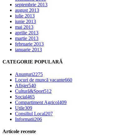
septembrie 2013
august 2013
iulie 2013
iunie 2013
mai 2013
aprilie 2013
martie 2013
februarie 2013
ianuarie 2013
CATEGORIE POPULARĂ
Anunțuri
2275
Locuri de muncă vacante
660
Afișier
540
Cultură&Sport
512
Social
465
Compartiment Agricol
409
Utile
309
Consiliul Local
207
Informatii
206
Articole recente