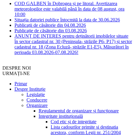
COD GALBEN în Dobrogea și pe litoral. Avertizarea
meteorologilor este valabilă până în data de 08 august, ora
10:00
Situația datoriei publice întocmită la data de 30.06.2026
Publicații de căsătorie din 04.08.2026
Publicație de căsătorie din 03.08.2026
ANUNȚ DE INTERES pentru deținătorii imobilelor situate
în sector cadastral nr. 30 (Peninsula- străzile P6- P17) și sector
cadastral nr. 18 (Zona Ecluză- străzile E1-E5). Măsurători în
perioada 03.08.2026-07.08.2026!
DESPRE NOI
URMAȚI-NE
Primar
Despre Instituție
Legislație
Conducere
Organizare
Regulamentul de organizare și funcționare
Integritate instituțională
Cod etic și de integritate
Lista cadourilor primite si destinatia
acestora, conform Legii nr. 251/2004