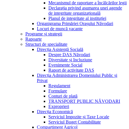
Mecanismul de raportare a încălcărilor legii
Declarația privind asumarea unei agende
de integritate organizațională
Planul de integritate al instituției
Organigrama Primăriei Orașului Năvodari
Locuri de muncă vacante
Programe și strategii
Rapoarte
Structuri de specialitate
Direcția Asistență Socială
Despre DAS Năvodari
Diversitate și Incluziune
Evenimente Social
Raport de activitate DAS
Direcția Administrarea Domeniului Public și
Privat
Regulament
Formulare
Conturi de plată
TRANSPORT PUBLIC NĂVODARI
Exproprieri
Direcția Economică
Serviciul Impozite și Taxe Locale
Serviciul Buget Contabilitate
Compartiment Agricol