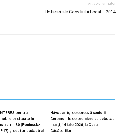
Articolul următor
Hotarari ale Consiliului Local – 2014
NTERES pentru
Năvodari își celebrează seniorii.
imobilelor situate în
Ceremoniile de premiere au debutat
tral nr. 30 (Peninsula-
marți, 14 iulie 2026, la Casa
 P17) și sector cadastral
Căsătoriilor