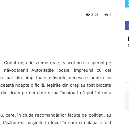
ă
2125
0
Codul roşu de vreme rea şi viscol nu i-a speriat pe
năvodăreni! Autorităţile locale, împreună cu cei
i-au luat din timp toate măsurile necesare pentru ca
ceastă noapte dificilă. Ieşirile din oraş au fost blocate
s din drum pe cei care şi-au închipuit că pot înfrunta
, care, în ciuda recomandărilor făcute de poliţişti, au
 lăsându-şi maşinile în locul în care circulaţia a fost