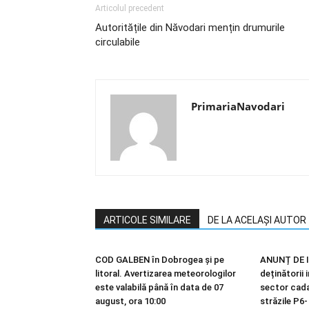
Articolul precedent
Autoritățile din Năvodari mențin drumurile
circulabile
PrimariaNavodari
ARTICOLE SIMILARE
DE LA ACELAȘI AUTOR
COD GALBEN în Dobrogea și pe
ANUNȚ DE I
litoral. Avertizarea meteorologilor
deținătorii 
este valabilă până în data de 07
sector cadas
august, ora 10:00
străzile P6-