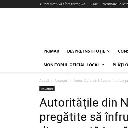
Autentificați-vă / Înregistrați-vă
E-Tax
Verificare Solicită
PRIMAR
DESPRE INSTITUȚIE
CONS
MONITORUL OFICIAL LOCAL
PLĂȚI 
Acasă
Anunțuri
Autorităţile din Năvodari au fost p
Anunțuri
Autorităţile din 
pregătite să înfr