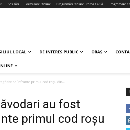
ri
Sesizări
Formulare Online
Programări Online Starea Civilă
Programare Car
ILIUL LOCAL
DE INTERES PUBLIC
ORAȘ
CONTA
ONLINE
regătite să înfrunte primul cod roşu din...
Năvodari au fost
unte primul cod roşu