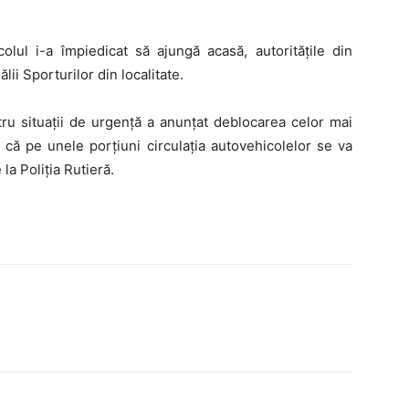
colul i-a împiedicat să ajungă acasă, autorităţile din
lii Sporturilor din localitate.
u situaţii de urgenţă a anunţat deblocarea celor mai
 că pe unele porţiuni circulaţia autovehicolelor se va
la Poliţia Rutieră.