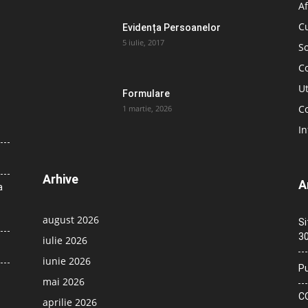
Af
C
Evidența Persoanelor
5 iulie, 2017
So
C
Ut
Formulare
Co
1 martie, 2026
In
Arhive
A
a
august 2026
Si
30
iulie 2026
iunie 2026
Pu
mai 2026
CO
aprilie 2026