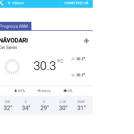
0
Cititori
CONECTAȚI-VĂ
Prognoza ANM
NĂVODARI
Cer Senin
°
30.3
°
C
30.3
°
30.3
55%
6m/s
0%
VIN
S
D
LUN
MAR
32
°
34
°
29
°
30
°
31
°