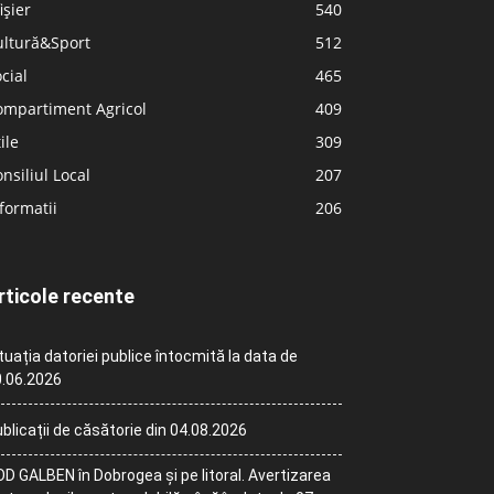
ișier
540
ultură&Sport
512
cial
465
ompartiment Agricol
409
ile
309
nsiliul Local
207
formatii
206
rticole recente
tuația datoriei publice întocmită la data de
.06.2026
blicații de căsătorie din 04.08.2026
D GALBEN în Dobrogea și pe litoral. Avertizarea