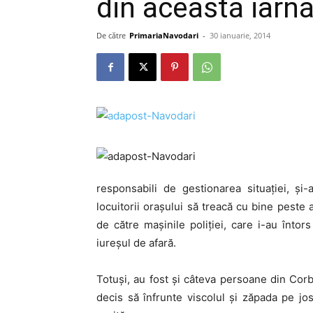
din această iarn
De către
PrimariaNavodari
-
30 ianuarie, 2014
responsabili de gestionarea situaţiei, ş
locuitorii oraşului să treacă cu bine peste a
de către maşinile poliţiei, care i-au întor
iureşul de afară.
Totuşi, au fost şi câteva persoane din Corbu
decis să înfrunte viscolul şi zăpada pe jos,