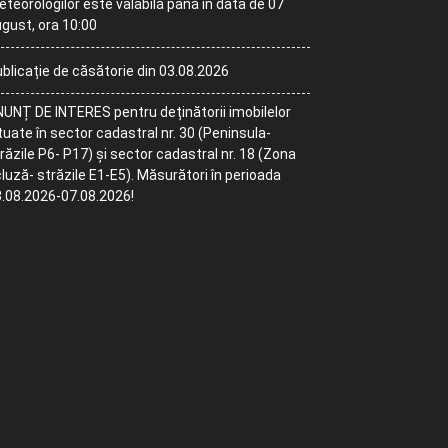
teorologilor este valabilă până în data de 07
gust, ora 10:00
blicație de căsătorie din 03.08.2026
UNȚ DE INTERES pentru deținătorii imobilelor
tuate în sector cadastral nr. 30 (Peninsula-
răzile P6- P17) și sector cadastral nr. 18 (Zona
luză- străzile E1-E5). Măsurători în perioada
.08.2026-07.08.2026!