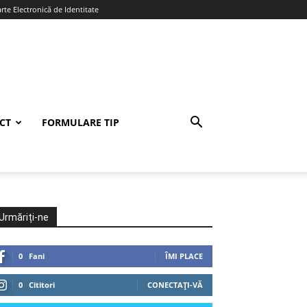
te Electronică de Identitate
CT
FORMULARE TIP
Urmăriți-ne
0
Fani
ÎMI PLACE
0
Cititori
CONECTAȚI-VĂ