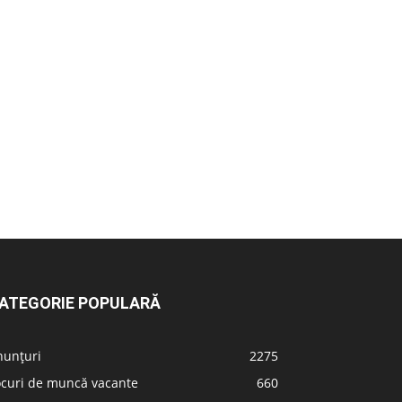
ATEGORIE POPULARĂ
nunțuri
2275
ocuri de muncă vacante
660