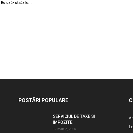
 Ecluză- străzile...
POSTĂRI POPULARE
C
SERVICIUL DE TAXE SI
A
IMPOZITE
L
12 martie, 2020