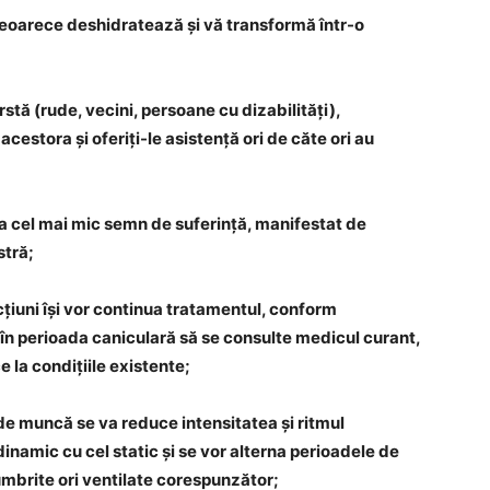
deoarece deshidratează și vă transformă într-o
stă (rude, vecini, persoane cu dizabilități),
estora și oferiți-le asistență ori de căte ori au
 la cel mai mic semn de suferință, manifestat de
tră;
cțiuni își vor continua tratamentul, conform
ca în perioada caniculară să se consulte medicul curant,
 la condițiile existente;
 de muncă se va reduce intensitatea și ritmul
l dinamic cu cel static și se vor alterna perioadele de
 umbrite ori ventilate corespunzător;