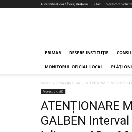
Autentificați-vă / Înregistrați-vă
E-Tax
Verificare Solicită
PRIMAR
DESPRE INSTITUȚIE
CONSIL
MONITORUL OFICIAL LOCAL
PLĂȚI ON
Acasă
Protecția civilă
ATENȚIONARE METEOROLOGICĂ 
Protecția civilă
ATENȚIONARE 
GALBEN Interval d