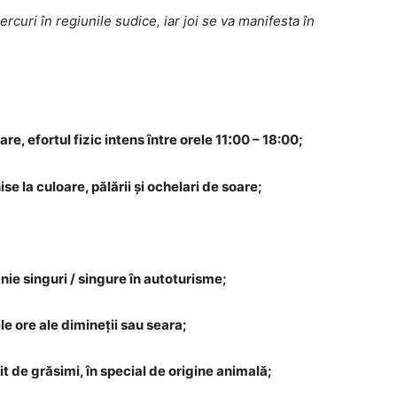
rcuri în regiunile sudice, iar joi se va manifesta în
:
re, efortul fizic intens între orele 11
00 – 18:00;
ise la culoare, pălării și ochelari de soare;
nie singuri / singure în autoturisme;
e ore ale dimineții sau seara;
it de grăsimi, în special de origine animală;