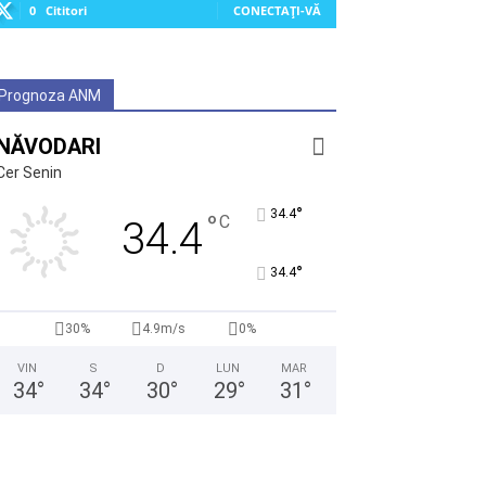
0
Cititori
CONECTAȚI-VĂ
Prognoza ANM
NĂVODARI
Cer Senin
°
34.4
°
C
34.4
°
34.4
30%
4.9m/s
0%
VIN
S
D
LUN
MAR
34
°
34
°
30
°
29
°
31
°