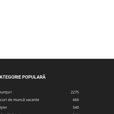
ATEGORIE POPULARĂ
nunțuri
2275
ocuri de muncă vacante
660
ișier
540