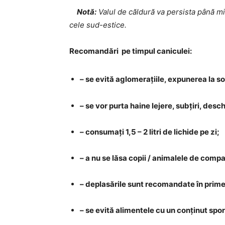
Notă:
Valul de căldură va persista până mie
cele sud-estice.
Recomandări pe timpul caniculei:
– se evită aglomerațiile, expunerea la soa
– se vor purta haine lejere, subțiri, desch
– consumați 1,5 – 2 litri de lichide pe zi;
– a nu se lăsa copii / animalele de compa
– deplasările sunt recomandate în primel
– se evită alimentele cu un conținut spor