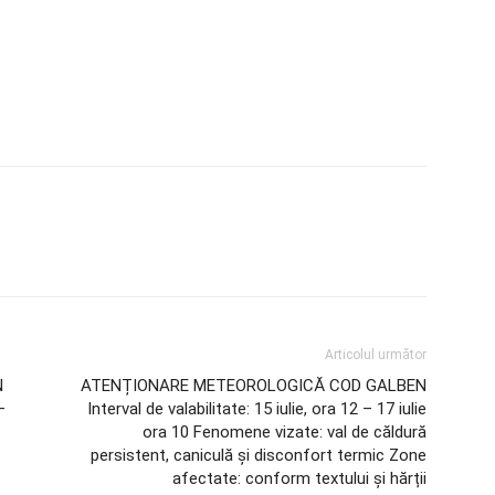
Articolul următor
N
ATENȚIONARE METEOROLOGICĂ COD GALBEN
–
Interval de valabilitate: 15 iulie, ora 12 – 17 iulie
ora 10 Fenomene vizate: val de căldură
persistent, caniculă și disconfort termic Zone
afectate: conform textului și hărții