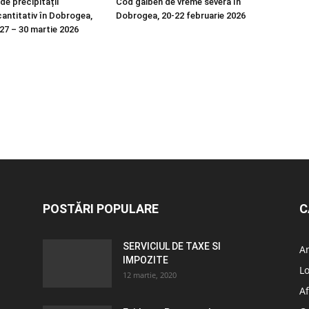
de precipitații
Cod galben de vreme severă în
antitativ în Dobrogea,
Dobrogea, 20-22 februarie 2026
 27 – 30 martie 2026
POSTĂRI POPULARE
C
SERVICIUL DE TAXE SI
A
IMPOZITE
L
12 martie, 2020
Af