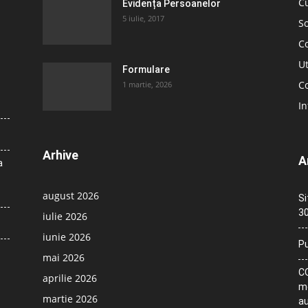
C
Evidența Persoanelor
5 iulie, 2017
So
C
Ut
Formulare
Co
1 martie, 2026
In
Arhive
A
a
august 2026
Si
30
iulie 2026
iunie 2026
Pu
mai 2026
CO
aprilie 2026
me
martie 2026
au