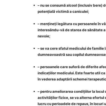
– nu se consumă alcool (inclusiv bere) 
potențială victimă a caniculei;
– mențineți legătura cu persoanele în vâr
interesându-vă de starea de sănătate a ac
nevoie;
– se va cere sfatul medicului de familie
dumneavoastră sau copilul dumneavoas
– persoanele care suferă de diferite afe
indicațiilor medicului. Este foarte util 
în vederea adaptării schemei terapeutice
– pentru ameliorarea condițiilor la locul
activităților fizice, se va alterna efortu
lucru cu perioadele de repaus, în locuri