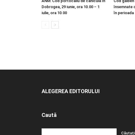
ANM: Cod portocaliu de caniculă în
Cod galben 
Dobrogea, 29 iunie, ora 10.00 – 1
însemnate c
iulie, ora 10.00
în perioada
ALEGEREA EDITORULUI
Caută