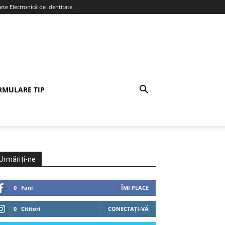
te Electronică de Identitate
RMULARE TIP
Urmăriți-ne
0
Fani
ÎMI PLACE
0
Cititori
CONECTAȚI-VĂ