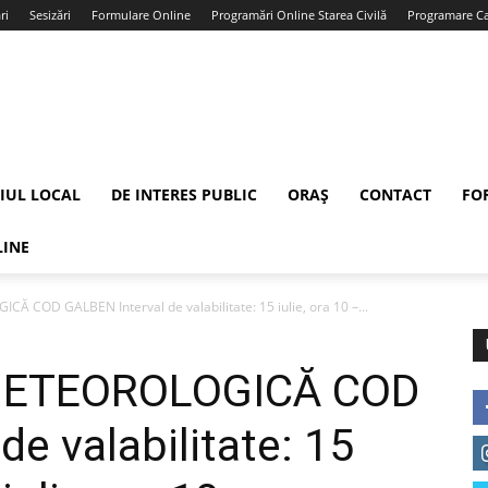
ri
Sesizări
Formulare Online
Programări Online Starea Civilă
Programare Car
IUL LOCAL
DE INTERES PUBLIC
ORAȘ
CONTACT
FO
LINE
COD GALBEN Interval de valabilitate: 15 iulie, ora 10 –...
METEOROLOGICĂ COD
e valabilitate: 15