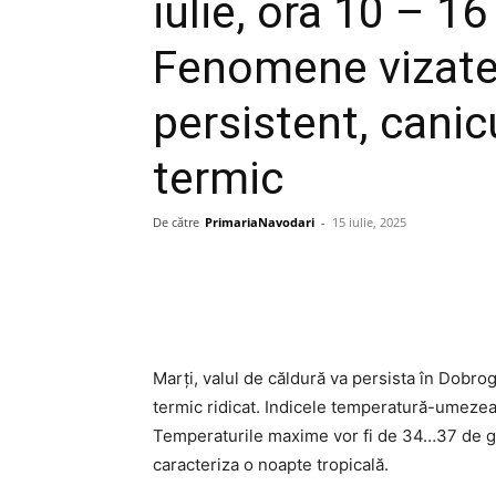
iulie, ora 10 – 16
Fenomene vizate:
persistent, canic
termic
De către
PrimariaNavodari
-
15 iulie, 2025
Marți, valul de căldură va persista
în Dobrog
termic ridicat. Indicele temperatură-umezeală
Temperaturile maxime vor fi de 34…37 de gr
caracteriza o noapte tropicală.