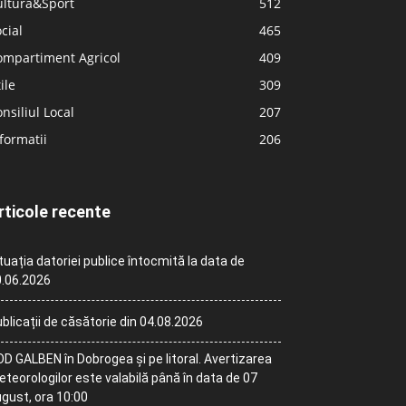
ultură&Sport
512
cial
465
ompartiment Agricol
409
ile
309
nsiliul Local
207
formatii
206
rticole recente
tuația datoriei publice întocmită la data de
.06.2026
blicații de căsătorie din 04.08.2026
D GALBEN în Dobrogea și pe litoral. Avertizarea
teorologilor este valabilă până în data de 07
gust, ora 10:00