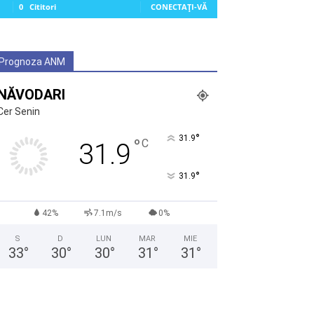
0
Cititori
CONECTAȚI-VĂ
Prognoza ANM
NĂVODARI
Cer Senin
°
31.9
°
C
31.9
°
31.9
42%
7.1m/s
0%
S
D
LUN
MAR
MIE
33
°
30
°
30
°
31
°
31
°