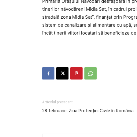
Primăria Orașului Năvodari desfășoară în pre
tinerilor năvodăreni Midia Sat, în cadrul pro
stradală zona Midia Sat”, finanțat prin Prog
sistem de canalizare și alimentare cu apă, se
încât tinerii viitori locatari să beneficieze d
Articolul precedent
28 februarie, Ziua Protecției Civile în România