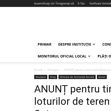
Autentificați-vă / Înregistrați-vă
E-Tax
Verificare Solicită
PRIMAR
DESPRE INSTITUȚIE
CONS
MONITORUL OFICIAL LOCAL
PLĂȚI 
Acasă
Anunțuri
ANUNȚ pentru tinerii beneficiari ai
Anunțuri
Oraș
Direcția de Asistență Socială
Social
ANUNȚ pentru tine
loturilor de teren