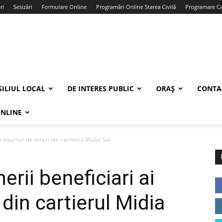
ri
Sesizări
Formulare Online
Programări Online Starea Civilă
Programare Car
ILIUL LOCAL
DE INTERES PUBLIC
ORAȘ
CONTA
ONLINE
 loturilor de teren din cartierul Midia Sat
rii beneficiari ai
 din cartierul Midia