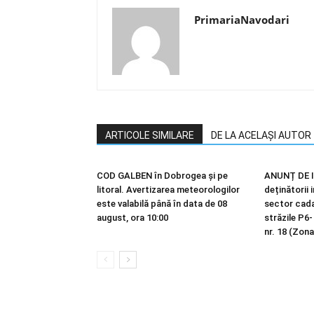
PrimariaNavodari
ARTICOLE SIMILARE
DE LA ACELAȘI AUTOR
COD GALBEN în Dobrogea și pe
ANUNȚ DE I
litoral. Avertizarea meteorologilor
deținătorii 
este valabilă până în data de 08
sector cadas
august, ora 10:00
străzile P6-
nr. 18 (Zona