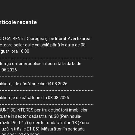
rticole recente
D GALBEN în Dobrogea și pe litoral. Avertizarea
teorologilor este valabilă până în data de 08
gust, ora 10:00
tuația datoriei publice întocmită la data de
.06.2026
blicații de căsătorie din 04.08.2026
blicație de căsătorie din 03.08.2026
UNȚ DE INTERES pentru deținătorii imobilelor
tuate în sector cadastral nr. 30 (Peninsula-
răzile P6- P17) și sector cadastral nr. 18 (Zona
luză- străzile E1-E5). Măsurători în perioada