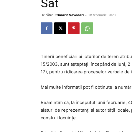
Sat
De către
PrimariaNavodari
-
28 februarie, 2020
Tinerii beneficiari ai loturilor de teren atrib
15/2003, sunt așteptați, începând de luni, 2
17), pentru ridicarea proceselor verbale de i
Mai multe informații pot fi obținute la număr
Reamintim că, la începutul lunii februarie, 40
alături de reprezentanți ai autorității local
construi locuințe.