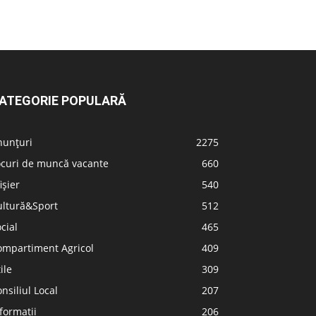
ATEGORIE POPULARĂ
nunțuri
2275
ocuri de muncă vacante
660
ișier
540
ultură&Sport
512
cial
465
ompartiment Agricol
409
ile
309
nsiliul Local
207
formatii
206