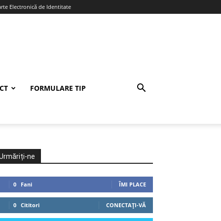
te Electronică de Identitate
CT
FORMULARE TIP
Urmăriți-ne
0
Fani
ÎMI PLACE
0
Cititori
CONECTAȚI-VĂ