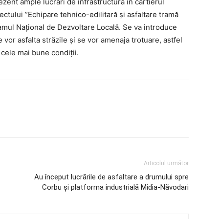
zent ample lucrări de infrastructură în cartierul
iectului ”Echipare tehnico-edilitară și asfaltare tramă
ramul Național de Dezvoltare Locală. Se va introduce
 vor asfalta străzile și se vor amenaja trotuare, astfel
e cele mai bune condiții.
Articolul următor
Au început lucrările de asfaltare a drumului spre
Corbu și platforma industrială Midia-Năvodari