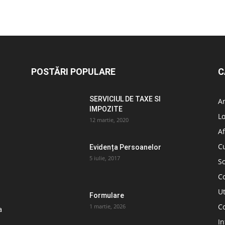
POSTĂRI POPULARE
C
SERVICIUL DE TAXE SI
A
IMPOZITE
L
12 martie, 2020
Af
C
Evidența Persoanelor
5 iulie, 2017
So
C
Ut
Formulare
Co
1 martie, 2026
a
In