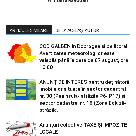
PrimariaNavodari
ARTICOLE SIMILARE
DE LA ACELAȘI AUTOR
COD GALBEN în Dobrogea și pe litoral.
Avertizarea meteorologilor este
valabilă până în data de 07 august, ora
10:00
ANUNȚ DE INTERES pentru deținătorii
imobilelor situate în sector cadastral
nr. 30 (Peninsula- străzile P6- P17) și
sector cadastral nr. 18 (Zona Ecluză-
străzile...
Anunțuri colective TAXE ȘI IMPOZITE
LOCALE