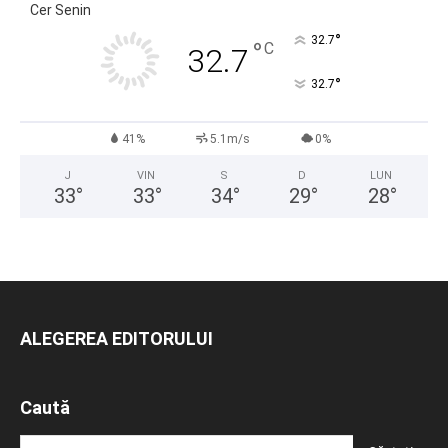
Cer Senin
°
32.7
°
C
32.7
°
32.7
41%
5.1m/s
0%
J
VIN
S
D
LUN
33
°
33
°
34
°
29
°
28
°
ALEGEREA EDITORULUI
Caută