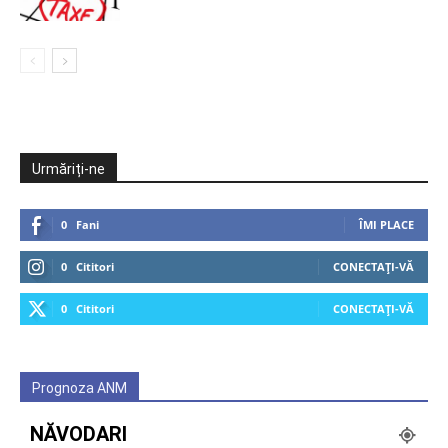
Urmăriți-ne
0
Fani
ÎMI PLACE
0
Cititori
CONECTAȚI-VĂ
0
Cititori
CONECTAȚI-VĂ
Prognoza ANM
NĂVODARI