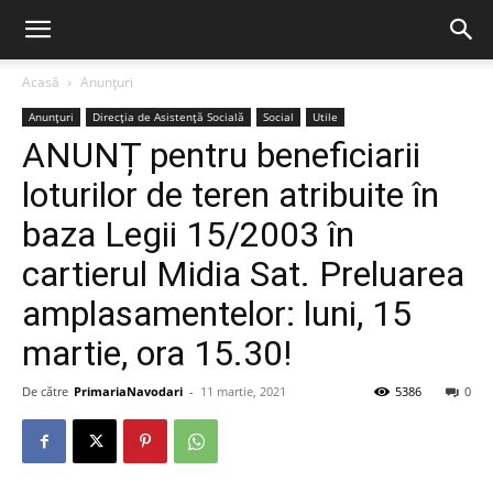
Acasă
Anunțuri
Anunțuri
Direcția de Asistență Socială
Social
Utile
ANUNȚ pentru beneficiarii
loturilor de teren atribuite în
baza Legii 15/2003 în
cartierul Midia Sat. Preluarea
amplasamentelor: luni, 15
martie, ora 15.30!
De către
PrimariaNavodari
-
11 martie, 2021
5386
0