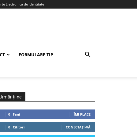
te Electronică de Identitate
CT
FORMULARE TIP
Urmăriți-ne
0
Fani
ÎMI PLACE
0
Cititori
CONECTAȚI-VĂ