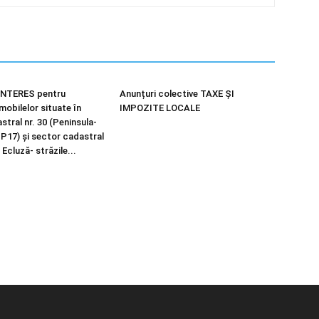
NTERES pentru
Anunțuri colective TAXE ȘI
imobilelor situate în
IMPOZITE LOCALE
tral nr. 30 (Peninsula-
 P17) și sector cadastral
 Ecluză- străzile...