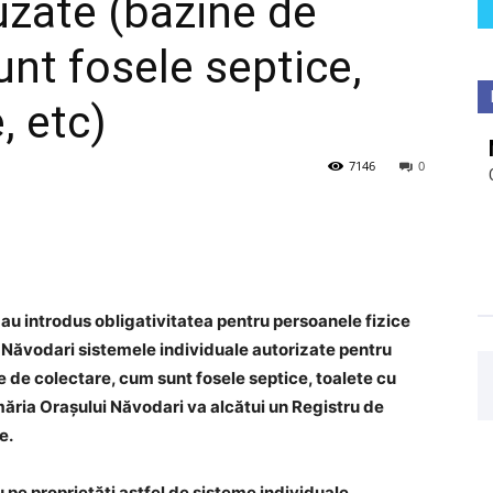
uzate (bazine de
unt fosele septice,
, etc)
7146
0
 au introdus obligativitatea pentru persoanele fizice
ui Năvodari sistemele individuale autorizate pentru
 de colectare, cum sunt fosele septice, toalete cu
imăria Orașului Năvodari va alcătui un Registru de
e.
u pe proprietăți astfel de sisteme individuale