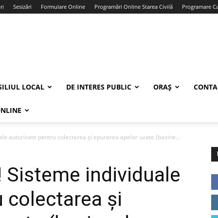
ri
Sesizări
Formulare Online
Programări Online Starea Civilă
Programare Car
ILIUL LOCAL
DE INTERES PUBLIC
ORAȘ
CONTA
ONLINE
le autorizate pentru colectarea și epurarea apelor uzate (bazine...
 Sisteme individuale
 colectarea și