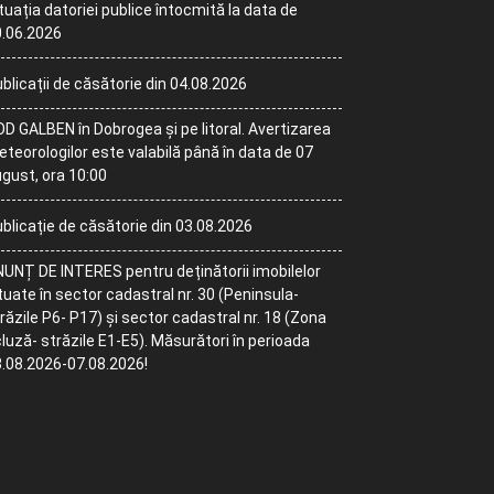
tuația datoriei publice întocmită la data de
.06.2026
blicații de căsătorie din 04.08.2026
D GALBEN în Dobrogea și pe litoral. Avertizarea
teorologilor este valabilă până în data de 07
gust, ora 10:00
blicație de căsătorie din 03.08.2026
UNȚ DE INTERES pentru deținătorii imobilelor
tuate în sector cadastral nr. 30 (Peninsula-
răzile P6- P17) și sector cadastral nr. 18 (Zona
luză- străzile E1-E5). Măsurători în perioada
.08.2026-07.08.2026!