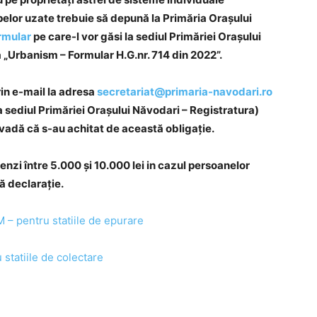
pelor uzate trebuie să depună la Primăria Orașului
rmular
pe care-l vor găsi la sediul Primăriei Orașului
 „Urbanism – Formular H.G.nr. 714 din 2022”.
in e-mail la adresa
secretariat@primaria-navodari.ro
a sediul Primăriei Orașului Năvodari – Registratura)
ovadă că s-au achitat de această obligație.
zi între 5.000 și 10.000 lei in cazul persoanelor
ă declarație.
M – pentru statiile de epurare
tiile de colectare