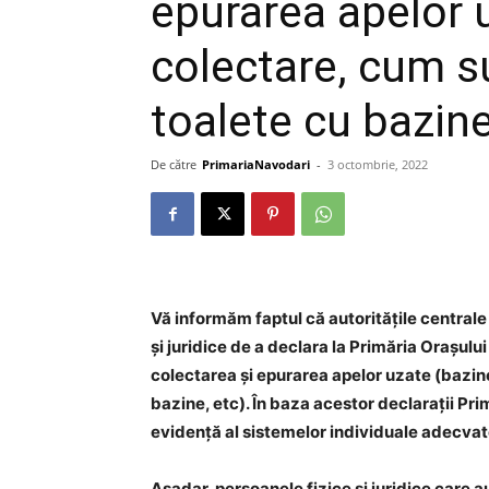
epurarea apelor 
colectare, cum s
toalete cu bazine
De către
PrimariaNavodari
-
3 octombrie, 2022
Vă informăm faptul că autoritățile centrale
și juridice de a declara la Primăria Orașul
colectarea și epurarea apelor uzate (bazine
bazine, etc). În baza acestor declarații Pr
evidență al sistemelor individuale adecvat
Așadar, persoanele fizice și juridice care a