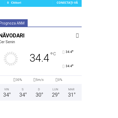
0
Cititori
CONECTAȚI-VĂ
Prognoza ANM
NĂVODARI
Cer Senin
°
34.4
°
C
34.4
°
34.4
30%
5m/s
0%
VIN
S
D
LUN
MAR
34
°
34
°
30
°
29
°
31
°