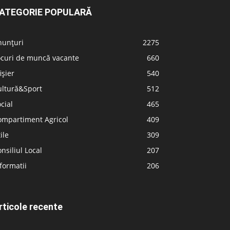
ATEGORIE POPULARĂ
nunțuri
2275
ocuri de muncă vacante
660
ișier
540
ultură&Sport
512
cial
465
ompartiment Agricol
409
ile
309
nsiliul Local
207
formatii
206
rticole recente