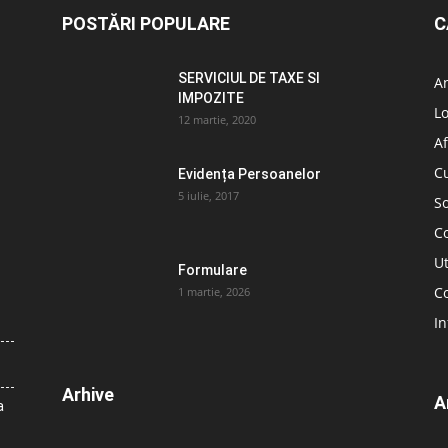
POSTĂRI POPULARE
C
SERVICIUL DE TAXE SI
A
IMPOZITE
L
12 martie, 2020
Af
C
Evidența Persoanelor
5 iulie, 2017
So
C
Ut
Formulare
Co
1 martie, 2026
In
Arhive
A
a