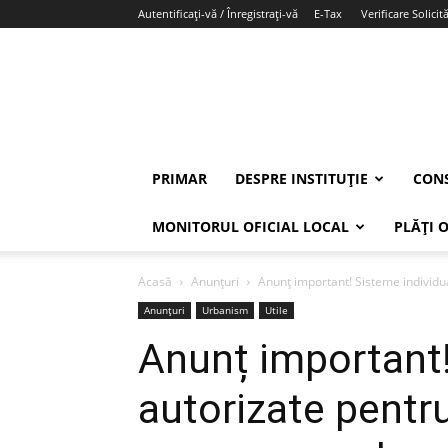
Autentificați-vă / Înregistrați-vă
E-Tax
Verificare Solicită
PRIMAR
DESPRE INSTITUȚIE
CONS
MONITORUL OFICIAL LOCAL
PLĂȚI 
Acasă
Anunțuri
Anunț important! Sisteme individua
Anunțuri
Urbanism
Utile
Anunț important!
autorizate pentru