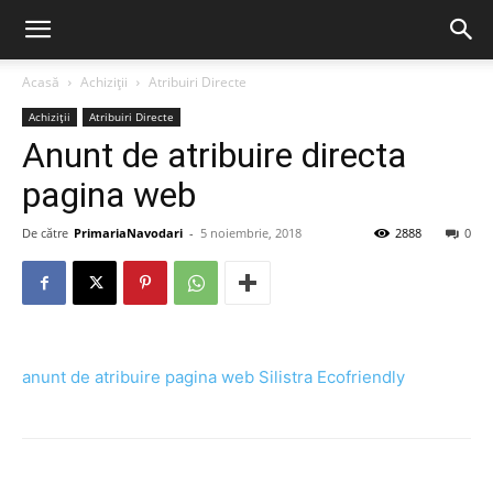
Acasă
Achiziții
Atribuiri Directe
Achiziții
Atribuiri Directe
Anunt de atribuire directa
pagina web
De către
PrimariaNavodari
-
5 noiembrie, 2018
2888
0
anunt de atribuire pagina web Silistra Ecofriendly