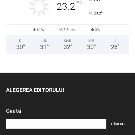
°
23.2
°
C
23.2
°
23.2
61%
8.8m/s
3%
D
LUN
MAR
MIE
J
30
°
31
°
32
°
30
°
28
°
ALEGEREA EDITORULUI
Caută