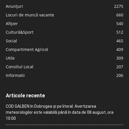
Anunțuri
2275
Locuri de muncă vacante
660
Afișier
540
Cultură&Sport
512
Social
465
Compartiment Agricol
409
Utile
309
Consiliul Local
207
Informatii
206
Articole recente
COD GALBEN în Dobrogea și pe litoral. Avertizarea
meteorologilor este valabilă până în data de 08 august, ora
10:00