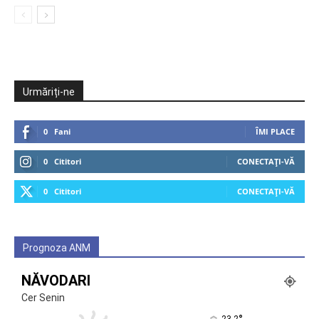
Urmăriți-ne
0
Fani
ÎMI PLACE
0
Cititori
CONECTAȚI-VĂ
0
Cititori
CONECTAȚI-VĂ
Prognoza ANM
NĂVODARI
Cer Senin