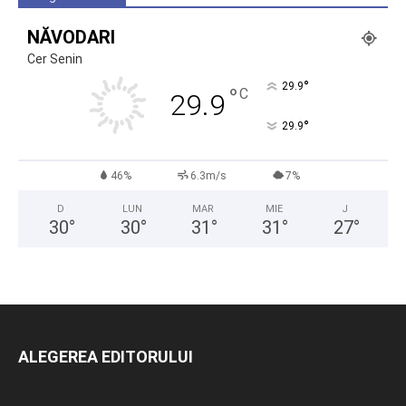
NĂVODARI
Cer Senin
°
29.9
°
C
29.9
°
29.9
46%
6.3m/s
7%
D
LUN
MAR
MIE
J
30
°
30
°
31
°
31
°
27
°
ALEGEREA EDITORULUI