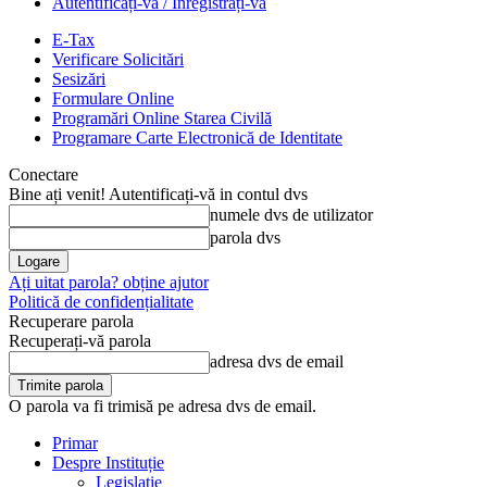
Autentificați-vă / Înregistrați-vă
E-Tax
Verificare Solicitări
Sesizări
Formulare Online
Programări Online Starea Civilă
Programare Carte Electronică de Identitate
Conectare
Bine ați venit! Autentificați-vă in contul dvs
numele dvs de utilizator
parola dvs
Ați uitat parola? obține ajutor
Politică de confidențialitate
Recuperare parola
Recuperați-vă parola
adresa dvs de email
O parola va fi trimisă pe adresa dvs de email.
Primar
Despre Instituție
Legislație