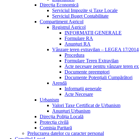
Direcția Economică
Serviciul Impozite și Taxe Locale
Serviciul Buget Contabilitate
Compartiment Agricol
Registrul Agricol
INFORMATII GENERALE
Formulare RA
Anunțuri RA
Vânzare teren extravilan – LEGEA 17/2014
Procedura
Formulare Teren Extravilan
Acte necesare pentru vânzare teren ex
Documente preemptori
Documente Potențiali Cumpărători
Arendă
Informații generale
Acte Necesare
Urbanism
Valori Taxe Certificat de Urbanism
Anunțuri Urbanism
Direcția Poliția Locală
Protecția civilă
Comisia Paritară
Prelucrarea datelor cu caracter personal
Consiliul Local