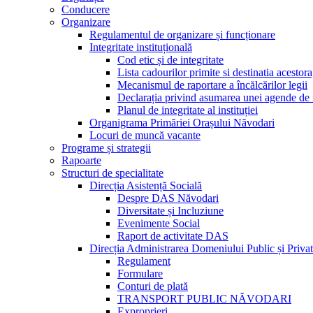
Conducere
Organizare
Regulamentul de organizare și funcționare
Integritate instituțională
Cod etic și de integritate
Lista cadourilor primite si destinatia acesto
Mecanismul de raportare a încălcărilor legii
Declarația privind asumarea unei agende de i
Planul de integritate al instituției
Organigrama Primăriei Orașului Năvodari
Locuri de muncă vacante
Programe și strategii
Rapoarte
Structuri de specialitate
Direcția Asistență Socială
Despre DAS Năvodari
Diversitate și Incluziune
Evenimente Social
Raport de activitate DAS
Direcția Administrarea Domeniului Public și Privat
Regulament
Formulare
Conturi de plată
TRANSPORT PUBLIC NĂVODARI
Exproprieri