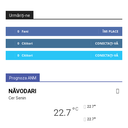
Urmăriți-ne
0
Fani
ÎMI PLACE
0
Cititori
CONECTAȚI-VĂ
0
Cititori
CONECTAȚI-VĂ
Prognoza ANM
NĂVODARI
Cer Senin
°
22.7
°
C
22.7
°
22.7