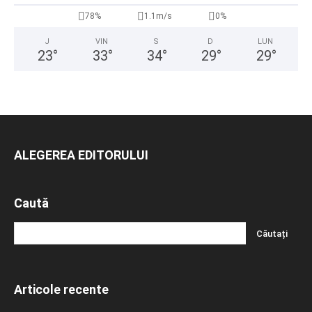
78%
1.1m/s
0%
J
VIN
S
D
LUN
23
°
33
°
34
°
29
°
29
°
ALEGEREA EDITORULUI
Caută
Articole recente