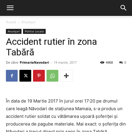
Acasă
Anunțuri
Anunțuri
Politia Locala
Accident rutier în zona
Tabără
De către
PrimariaNavodari
-
19 martie, 2017
4468
0
În data de 19 Martie 2017 în jurul orei 17:20 pe drumul
care leagă Năvodari de stațiunea Mamaia, s-a produs un
accident rutier soldat cu vătămarea ușoară șoferiței și
producerea de pagube materiale. Mai exact: o șoferița din
Năvodari a trecut direct prin sens în zona Tabără