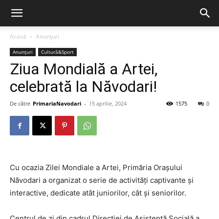
Acasă
Anunțuri
Anunțuri
Cultură&Sport
Ziua Mondială a Artei,
celebrată la Năvodari!
De către
PrimariaNavodari
-
15 aprilie, 2024
1575
0
Cu ocazia Zilei Mondiale a Artei, Primăria Orașului
Năvodari a organizat o serie de activități captivante și
interactive, dedicate atât juniorilor, cât și seniorilor.
Centrul de zi din cadrul Direcției de Asistență Socială a