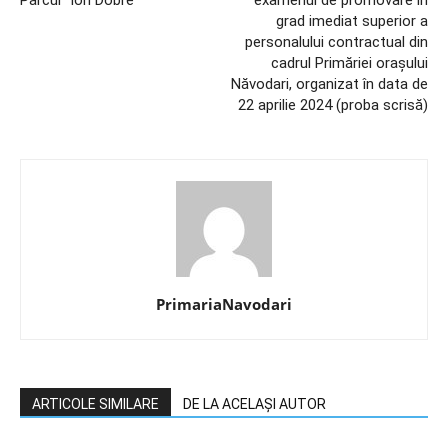
Parcul ”Ion Dobre”
examenul de promovare în
grad imediat superior a
personalului contractual din
cadrul Primăriei orașului
Năvodari, organizat în data de
22 aprilie 2024 (proba scrisă)
PrimariaNavodari
ARTICOLE SIMILARE
DE LA ACELAȘI AUTOR