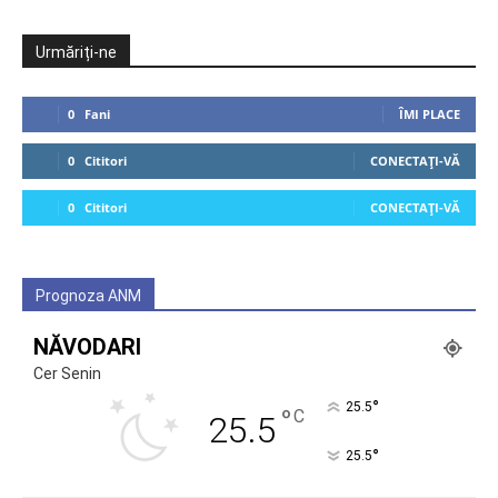
Urmăriți-ne
0
Fani
ÎMI PLACE
0
Cititori
CONECTAȚI-VĂ
0
Cititori
CONECTAȚI-VĂ
Prognoza ANM
NĂVODARI
Cer Senin
°
25.5
°
C
25.5
°
25.5