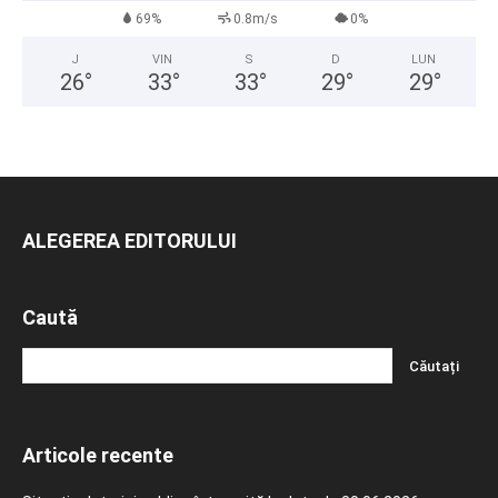
69%
0.8m/s
0%
J
VIN
S
D
LUN
26
°
33
°
33
°
29
°
29
°
ALEGEREA EDITORULUI
Caută
Articole recente