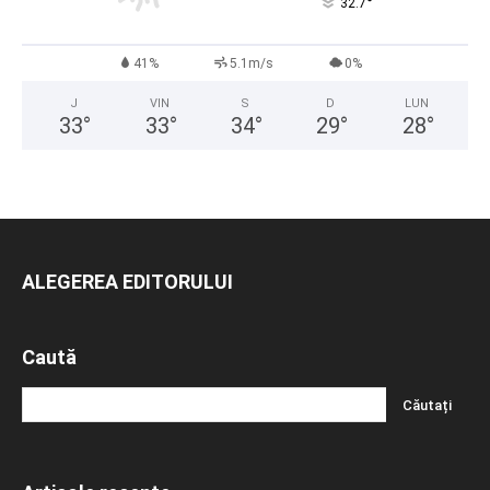
°
32.7
41%
5.1m/s
0%
J
VIN
S
D
LUN
33
°
33
°
34
°
29
°
28
°
ALEGEREA EDITORULUI
Caută