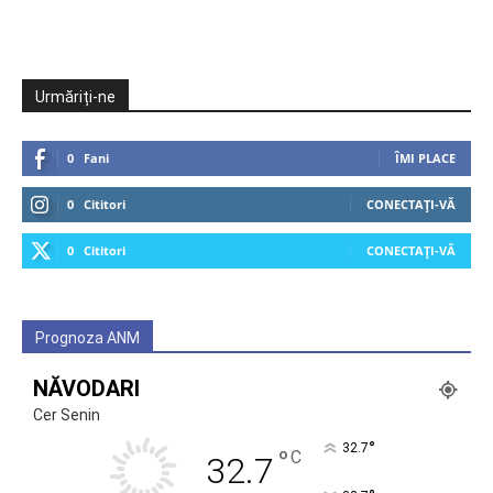
Urmăriți-ne
0
Fani
ÎMI PLACE
0
Cititori
CONECTAȚI-VĂ
0
Cititori
CONECTAȚI-VĂ
Prognoza ANM
NĂVODARI
Cer Senin
°
32.7
°
C
32.7