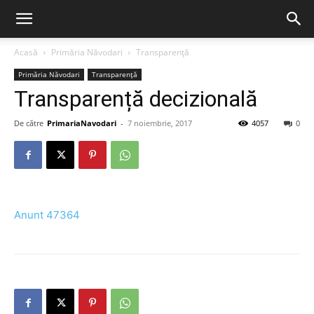
Acasă
Primăria Năvodari
Transparență
Primăria Năvodari
Transparență
Transparență decizională
De către
PrimariaNavodari
-
7 noiembrie, 2017
4057
0
Anunt 47364