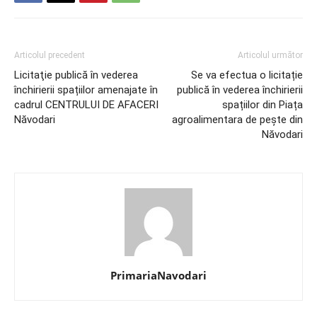
Articolul precedent
Articolul următor
Licitaţie publică în vederea
Se va efectua o licitație
închirierii spațiilor amenajate în
publică în vederea închirierii
cadrul CENTRULUI DE AFACERI
spațiilor din Piața
Năvodari
agroalimentara de pește din
Năvodari
PrimariaNavodari