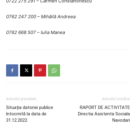
0722 275 291 – Carmen Constantinescu
0762 247 200 – Mih
ăilă Andreea
0762 668 507 – Iulia Manea
Articolul precedent
Articolul următor
Situația datoriei publice
RAPORT DE ACTIVITATE
întocmită la data de
Directia Asistenta Sociala
31.12.2022
Navodari