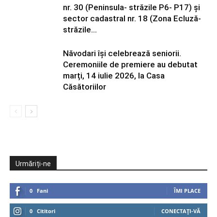
nr. 30 (Peninsula- străzile P6- P17) și
sector cadastral nr. 18 (Zona Ecluză-
străzile...
Năvodari își celebrează seniorii.
Ceremoniile de premiere au debutat
marți, 14 iulie 2026, la Casa
Căsătoriilor
Urmăriți-ne
0
Fani
ÎMI PLACE
0
Cititori
CONECTAȚI-VĂ