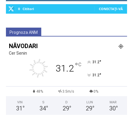
0
Cititori
CONECTAȚI-VĂ
Prognoza ANM
NĂVODARI
Cer Senin
°
31.2
°
C
31.2
°
31.2
48%
3.5m/s
0%
VIN
S
D
LUN
MAR
31
°
34
°
29
°
29
°
30
°