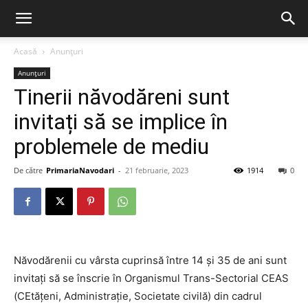
Acasă
Anunțuri
Anunțuri
Tinerii năvodăreni sunt
invitați să se implice în
problemele de mediu
De către
PrimariaNavodari
-
21 februarie, 2023
1914
0
Năvodărenii cu vârsta cuprinsă între 14 și 35 de ani sunt
invitați să se înscrie în Organismul Trans-Sectorial CEAS
(CEtățeni, Administrație, Societate civilă) din cadrul