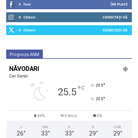
0
Fani
ÎMI PLACE
0
Cititori
CONECTAȚI-VĂ
0
Cititori
CONECTAȚI-VĂ
Prognoza ANM
NĂVODARI
Cer Senin
°
25.5
°
C
25.5
°
25.5
69%
0.8m/s
0%
J
VIN
S
D
LUN
26
°
33
°
33
°
29
°
29
°