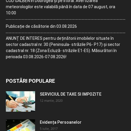
COD GALBEN în Dobrogea și pe litoral. Avertizarea
meteorologilor este valabilă până în data de 07 august, ora
10:00
Publicație de căsătorie din 03.08.2026
ANUNȚ DE INTERES pentru deținătorii imobilelor situate în
sector cadastral nr. 30 (Peninsula- străzile P6- P17) și sector
cadastral nr. 18 (Zona Ecluză- străzile E1-E5). Măsurători în
perioada 03.08.2026-07.08.2026!
POSTĂRI POPULARE
SERVICIUL DE TAXE SI IMPOZITE
12 martie, 2020
Evidența Persoanelor
5 iulie, 2017