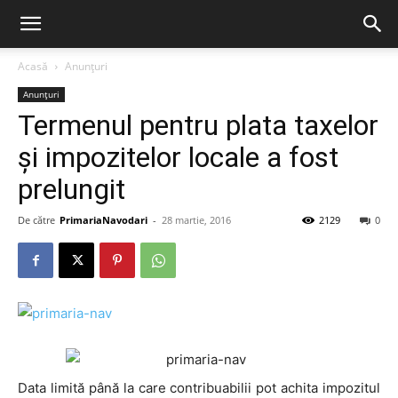
Acasă
Anunțuri
Anunțuri
Termenul pentru plata taxelor
și impozitelor locale a fost
prelungit
De către
PrimariaNavodari
-
28 martie, 2016
2129
0
Data limită până la care contribuabilii pot achita impozitul