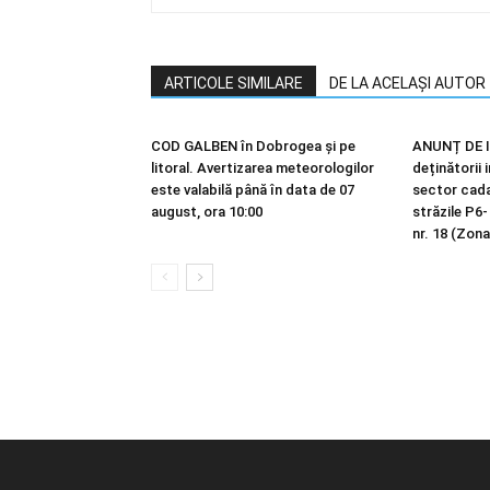
ARTICOLE SIMILARE
DE LA ACELAȘI AUTOR
COD GALBEN în Dobrogea și pe
ANUNȚ DE I
litoral. Avertizarea meteorologilor
deținătorii 
este valabilă până în data de 07
sector cadas
august, ora 10:00
străzile P6-
nr. 18 (Zona