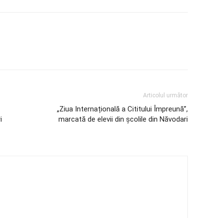
Articolul următor
„Ziua Internațională a Cititului Împreună”,
i
marcată de elevii din școlile din Năvodari