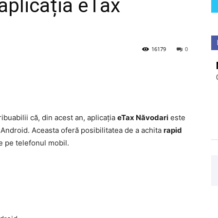
 aplicația eTax
16179
0
uabilii că, din acest an, aplicația
eTax Năvodari
este
 Android. Aceasta oferă posibilitatea de a achita
rapid
e pe telefonul mobil.