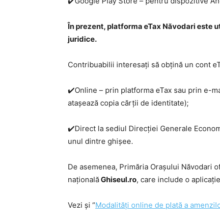
✔️Google Play Store – pentru dispozitive An
În prezent, platforma eTax Năvodari este ut
juridice.
Contribuabilii interesați să obțină un cont eT
✔️Online – prin platforma eTax sau prin e-ma
atașează copia cărții de identitate);
✔️Direct la sediul Direcției Generale Econo
unul dintre ghișee.
De asemenea, Primăria Orașului Năvodari ofer
națională
Ghiseul.ro
, care include o aplicați
Vezi și ”
Modalități online de plată a amenzilo