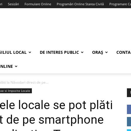
ri
Sesizări
Formulare Online
Programări Online Starea Civilă
Programare Car
ILIUL LOCAL
DE INTERES PUBLIC
ORAȘ
CONTA
ONLINE
lăti la Năvodari direct de pe...
xe si Impozite Locale
ele locale se pot plăti
ct de pe smartphone