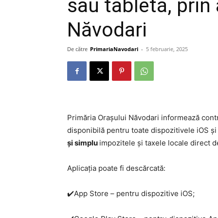
sau tabletă, prin
Năvodari
De către
PrimariaNavodari
-
5 februarie, 2025
Primăria Orașului Năvodari informează contrib
disponibilă pentru toate dispozitivele iOS și
și simplu
impozitele și taxele locale direct d
Aplicația poate fi descărcată:
✔️App Store – pentru dispozitive iOS;