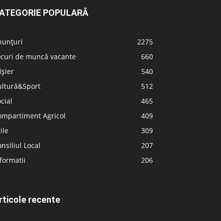
ATEGORIE POPULARĂ
nunțuri
2275
ocuri de muncă vacante
660
ișier
540
ultură&Sport
512
cial
465
ompartiment Agricol
409
ile
309
nsiliul Local
207
formatii
206
rticole recente