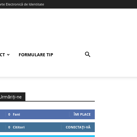
te Electronică de Identitate
CT
FORMULARE TIP
Urmăriți-ne
0
Fani
ÎMI PLACE
0
Cititori
CONECTAȚI-VĂ