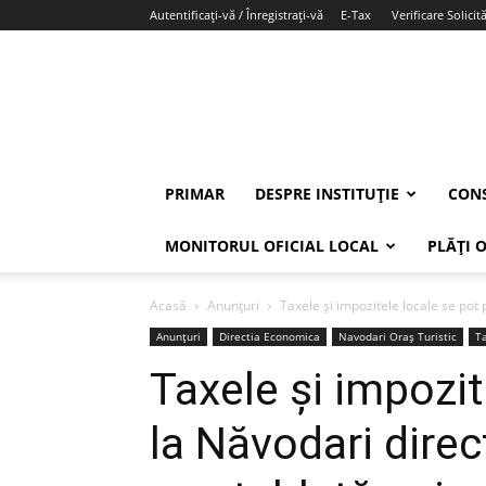
Autentificați-vă / Înregistrați-vă
E-Tax
Verificare Solicită
PRIMAR
DESPRE INSTITUȚIE
CONS
MONITORUL OFICIAL LOCAL
PLĂȚI 
Acasă
Anunțuri
Taxele și impozitele locale se pot p
Anunțuri
Directia Economica
Navodari Oraș Turistic
Ta
Taxele și impozit
la Năvodari dire