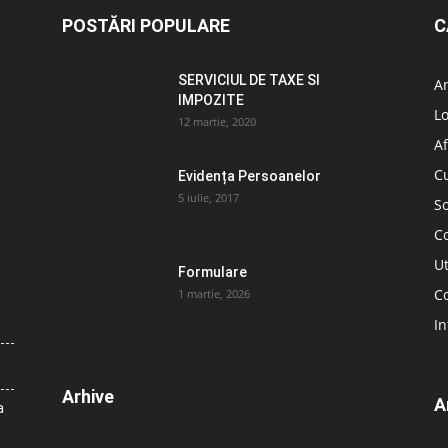
POSTĂRI POPULARE
C
SERVICIUL DE TAXE SI
A
IMPOZITE
L
12 martie, 2020
Af
C
Evidența Persoanelor
5 iulie, 2017
So
C
Ut
Formulare
Co
1 martie, 2026
In
Arhive
A
a