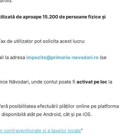
droid.
ilizată de aproape 15.200 de persoane fizice și
ax de utilizator pot solicita acest lucru:
il la adresa
impozite@primaria-navodari.ro
(se
mice Năvodari, unde contul poate fi
activat pe loc
la
ă posibilitatea efectuării plăților online pe platforma
e disponibilă atât pe Android, cât și pe iOS.
r contravenționale și a taxelor locale
”