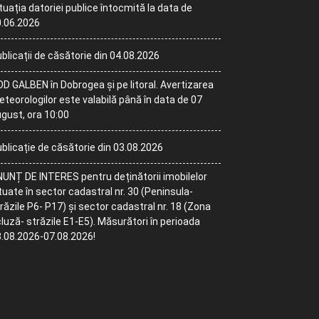
tuația datoriei publice întocmită la data de
.06.2026
blicații de căsătorie din 04.08.2026
D GALBEN în Dobrogea și pe litoral. Avertizarea
teorologilor este valabilă până în data de 07
gust, ora 10:00
blicație de căsătorie din 03.08.2026
UNȚ DE INTERES pentru deținătorii imobilelor
tuate în sector cadastral nr. 30 (Peninsula-
răzile P6- P17) și sector cadastral nr. 18 (Zona
luză- străzile E1-E5). Măsurători în perioada
.08.2026-07.08.2026!