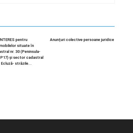
NTERES pentru
Anunțuri colective persoane juridice
imobilelor situate în
tral nr. 30 (Peninsula-
 P17) și sector cadastral
 Ecluză- străzile...