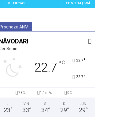
0
Cititori
CONECTAȚI-VĂ
Prognoza ANM
NĂVODARI
Cer Senin
°
22.7
°
C
22.7
°
22.7
78%
1.1m/s
0%
J
VIN
S
D
LUN
23
°
33
°
34
°
29
°
29
°