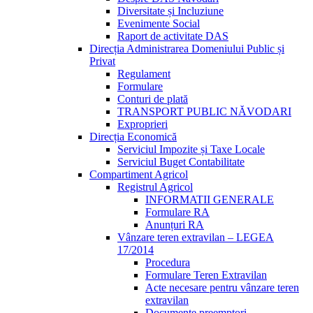
Diversitate și Incluziune
Evenimente Social
Raport de activitate DAS
Direcția Administrarea Domeniului Public și
Privat
Regulament
Formulare
Conturi de plată
TRANSPORT PUBLIC NĂVODARI
Exproprieri
Direcția Economică
Serviciul Impozite și Taxe Locale
Serviciul Buget Contabilitate
Compartiment Agricol
Registrul Agricol
INFORMATII GENERALE
Formulare RA
Anunțuri RA
Vânzare teren extravilan – LEGEA
17/2014
Procedura
Formulare Teren Extravilan
Acte necesare pentru vânzare teren
extravilan
Documente preemptori