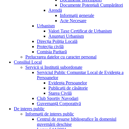
Documente Potențiali Cumpărători
Arendă
Informații generale
Acte Necesare
Urbanism
Valori Taxe Certificat de Urbanism
Anunțuri Urbanism
Direcția Poliția Locală
Protecția civilă
Comisia Paritară
Prelucrarea datelor cu caracter personal
Consiliul Local
Servicii si Institutii subordonate
Serviciul Public Comunitar Local de Evidența a
Persoanelor
Evidența Persoanelor
Publicații de căsătorie
Starea Civilă
Club Sportiv Navodari
Guvernanță Corporativă
De interes public
Informații de interes public
Centrul de resurse bibliografice în domeniul
guvernării deschise