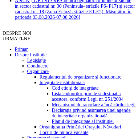
ANUNȚ DE INTERES pentru deținătorii imobilelor situate
în sector cadastral nr. 30 (Peninsula- străzile P6- P17) și sector
cadastral nr. 18 (Zona Ecluză- străzile E1-E5). Măsurători în
perioada 03.08.2026-07.08.2026!
DESPRE NOI
URMAȚI-NE
Primar
Despre Instituție
Legislație
Conducere
Organizare
Regulamentul de organizare și funcționare
Integritate instituțională
Cod etic și de integritate
Lista cadourilor primite si destinatia
acestora, conform Legii nr. 251/2004
Mecanismul de raportare a încălcărilor legii
Declarația privind asumarea unei agende
de integritate organizațională
Planul de integritate al instituției
Organigrama Primăriei Orașului Năvodari
Locuri de muncă vacante
Programe și strategii