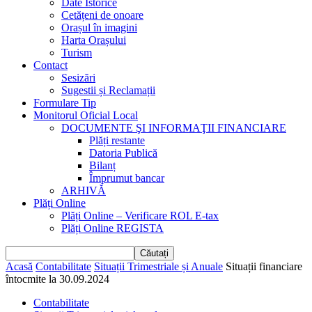
Date Istorice
Cetățeni de onoare
Orașul în imagini
Harta Orașului
Turism
Contact
Sesizări
Sugestii și Reclamații
Formulare Tip
Monitorul Oficial Local
DOCUMENTE ŞI INFORMAŢII FINANCIARE
Plăți restante
Datoria Publică
Bilanț
Împrumut bancar
ARHIVĂ
Plăți Online
Plăți Online – Verificare ROL E-tax
Plăți Online REGISTA
Acasă
Contabilitate
Situații Trimestriale și Anuale
Situații financiare
întocmite la 30.09.2024
Contabilitate