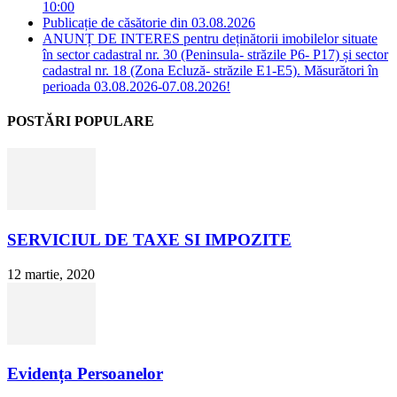
10:00
Publicație de căsătorie din 03.08.2026
ANUNȚ DE INTERES pentru deținătorii imobilelor situate
în sector cadastral nr. 30 (Peninsula- străzile P6- P17) și sector
cadastral nr. 18 (Zona Ecluză- străzile E1-E5). Măsurători în
perioada 03.08.2026-07.08.2026!
POSTĂRI POPULARE
SERVICIUL DE TAXE SI IMPOZITE
12 martie, 2020
Evidența Persoanelor