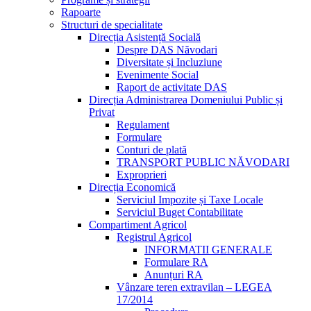
Rapoarte
Structuri de specialitate
Direcția Asistență Socială
Despre DAS Năvodari
Diversitate și Incluziune
Evenimente Social
Raport de activitate DAS
Direcția Administrarea Domeniului Public și
Privat
Regulament
Formulare
Conturi de plată
TRANSPORT PUBLIC NĂVODARI
Exproprieri
Direcția Economică
Serviciul Impozite și Taxe Locale
Serviciul Buget Contabilitate
Compartiment Agricol
Registrul Agricol
INFORMATII GENERALE
Formulare RA
Anunțuri RA
Vânzare teren extravilan – LEGEA
17/2014