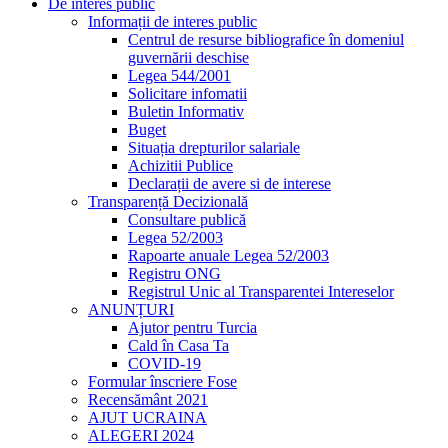
De interes public
Informații de interes public
Centrul de resurse bibliografice în domeniul
guvernării deschise
Legea 544/2001
Solicitare infomatii
Buletin Informativ
Buget
Situația drepturilor salariale
Achizitii Publice
Declarații de avere si de interese
Transparență Decizională
Consultare publică
Legea 52/2003
Rapoarte anuale Legea 52/2003
Registru ONG
Registrul Unic al Transparentei Intereselor
ANUNȚURI
Ajutor pentru Turcia
Cald în Casa Ta
COVID-19
Formular înscriere Fose
Recensământ 2021
AJUT UCRAINA
ALEGERI 2024