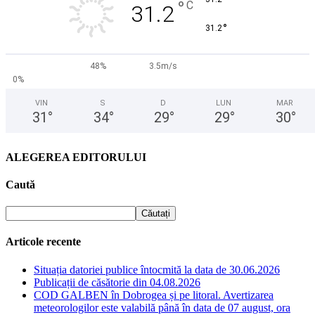
°
C
31.2
°
31.2
48%
3.5m/s
0%
VIN
S
D
LUN
MAR
31
°
34
°
29
°
29
°
30
°
ALEGEREA EDITORULUI
Caută
Articole recente
Situația datoriei publice întocmită la data de 30.06.2026
Publicații de căsătorie din 04.08.2026
COD GALBEN în Dobrogea și pe litoral. Avertizarea
meteorologilor este valabilă până în data de 07 august, ora