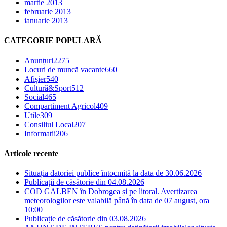
martie 2013
februarie 2013
ianuarie 2013
CATEGORIE POPULARĂ
Anunțuri
2275
Locuri de muncă vacante
660
Afișier
540
Cultură&Sport
512
Social
465
Compartiment Agricol
409
Utile
309
Consiliul Local
207
Informatii
206
Articole recente
Situația datoriei publice întocmită la data de 30.06.2026
Publicații de căsătorie din 04.08.2026
COD GALBEN în Dobrogea și pe litoral. Avertizarea
meteorologilor este valabilă până în data de 07 august, ora
10:00
Publicație de căsătorie din 03.08.2026