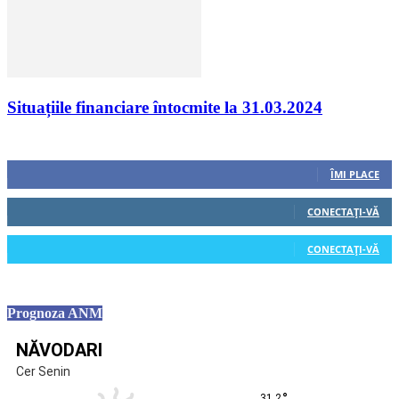
Situațiile financiare întocmite la 31.03.2024
Urmăriți-ne
0
Fani
ÎMI PLACE
0
Cititori
CONECTAȚI-VĂ
0
Cititori
CONECTAȚI-VĂ
Prognoza ANM
NĂVODARI
Cer Senin
°
31.2