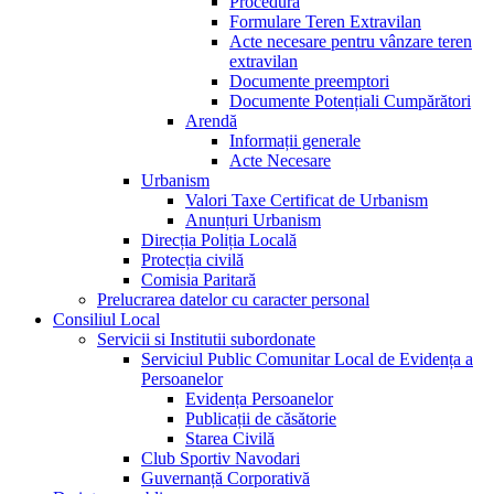
Procedura
Formulare Teren Extravilan
Acte necesare pentru vânzare teren
extravilan
Documente preemptori
Documente Potențiali Cumpărători
Arendă
Informații generale
Acte Necesare
Urbanism
Valori Taxe Certificat de Urbanism
Anunțuri Urbanism
Direcția Poliția Locală
Protecția civilă
Comisia Paritară
Prelucrarea datelor cu caracter personal
Consiliul Local
Servicii si Institutii subordonate
Serviciul Public Comunitar Local de Evidența a
Persoanelor
Evidența Persoanelor
Publicații de căsătorie
Starea Civilă
Club Sportiv Navodari
Guvernanță Corporativă