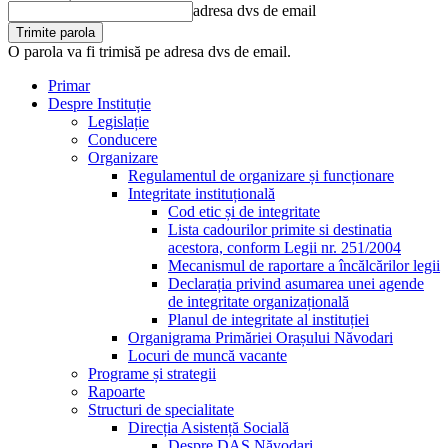
adresa dvs de email
O parola va fi trimisă pe adresa dvs de email.
Primar
Despre Instituție
Legislație
Conducere
Organizare
Regulamentul de organizare și funcționare
Integritate instituțională
Cod etic și de integritate
Lista cadourilor primite si destinatia
acestora, conform Legii nr. 251/2004
Mecanismul de raportare a încălcărilor legii
Declarația privind asumarea unei agende
de integritate organizațională
Planul de integritate al instituției
Organigrama Primăriei Orașului Năvodari
Locuri de muncă vacante
Programe și strategii
Rapoarte
Structuri de specialitate
Direcția Asistență Socială
Despre DAS Năvodari