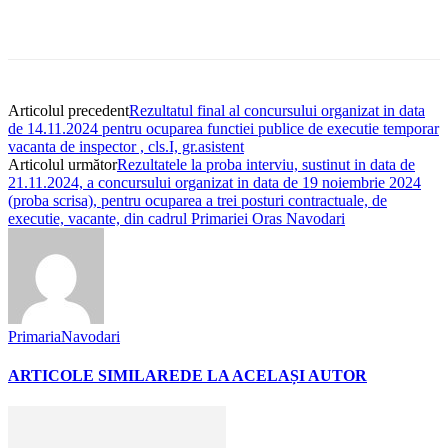
Articolul precedent
Rezultatul final al concursului organizat in data
de 14.11.2024 pentru ocuparea functiei publice de executie temporar
vacanta de inspector , cls.I, gr.asistent
Articolul următor
Rezultatele la proba interviu, sustinut in data de
21.11.2024, a concursului organizat in data de 19 noiembrie 2024
(proba scrisa), pentru ocuparea a trei posturi contractuale, de
executie, vacante, din cadrul Primariei Oras Navodari
PrimariaNavodari
ARTICOLE SIMILARE
DE LA ACELAȘI AUTOR