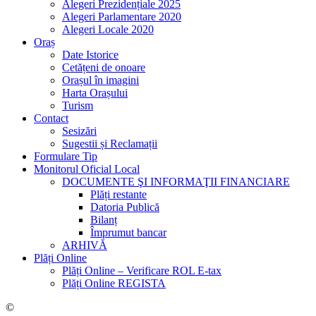
Alegeri Prezidențiale 2025
Alegeri Parlamentare 2020
Alegeri Locale 2020
Oraș
Date Istorice
Cetățeni de onoare
Orașul în imagini
Harta Orașului
Turism
Contact
Sesizări
Sugestii și Reclamații
Formulare Tip
Monitorul Oficial Local
DOCUMENTE ŞI INFORMAŢII FINANCIARE
Plăți restante
Datoria Publică
Bilanț
Împrumut bancar
ARHIVĂ
Plăți Online
Plăți Online – Verificare ROL E-tax
Plăți Online REGISTA
©