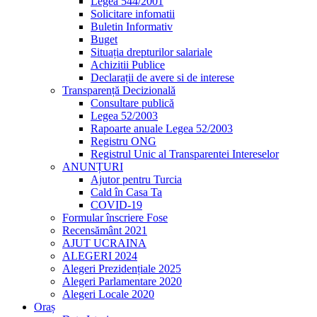
Legea 544/2001
Solicitare infomatii
Buletin Informativ
Buget
Situația drepturilor salariale
Achizitii Publice
Declarații de avere si de interese
Transparență Decizională
Consultare publică
Legea 52/2003
Rapoarte anuale Legea 52/2003
Registru ONG
Registrul Unic al Transparentei Intereselor
ANUNȚURI
Ajutor pentru Turcia
Cald în Casa Ta
COVID-19
Formular înscriere Fose
Recensământ 2021
AJUT UCRAINA
ALEGERI 2024
Alegeri Prezidențiale 2025
Alegeri Parlamentare 2020
Alegeri Locale 2020
Oraș