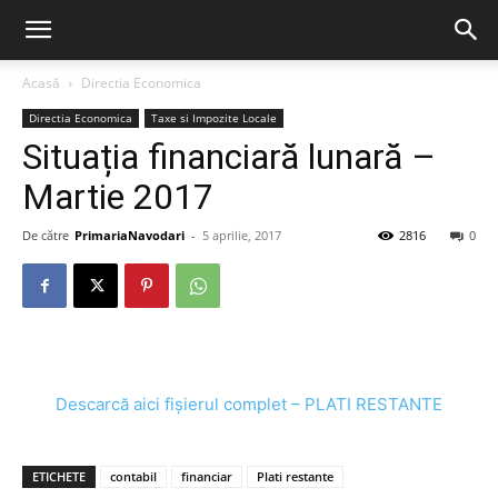
Acasă
Directia Economica
Directia Economica
Taxe si Impozite Locale
Situația financiară lunară –
Martie 2017
De către
PrimariaNavodari
-
5 aprilie, 2017
2816
0
Descarcă aici fișierul complet – PLATI RESTANTE
ETICHETE
contabil
financiar
Plati restante