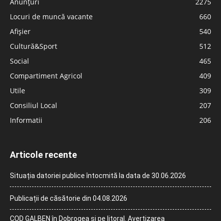
Anunțuri
2275
Locuri de muncă vacante
660
Afișier
540
Cultură&Sport
512
Social
465
Compartiment Agricol
409
Utile
309
Consiliul Local
207
Informatii
206
Articole recente
Situația datoriei publice întocmită la data de 30.06.2026
Publicații de căsătorie din 04.08.2026
COD GALBEN în Dobrogea și pe litoral. Avertizarea