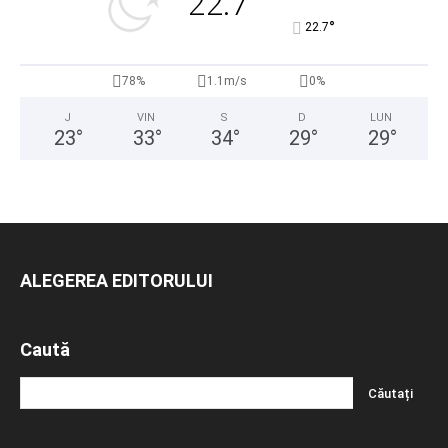
22.7
°
22.7
78%
1.1m/s
0%
J
VIN
S
D
LUN
23
°
33
°
34
°
29
°
29
°
ALEGEREA EDITORULUI
Caută