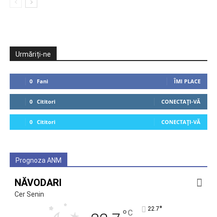
Urmăriți-ne
0
Fani
ÎMI PLACE
0
Cititori
CONECTAȚI-VĂ
0
Cititori
CONECTAȚI-VĂ
Prognoza ANM
NĂVODARI
Cer Senin
°
22.7
°
C