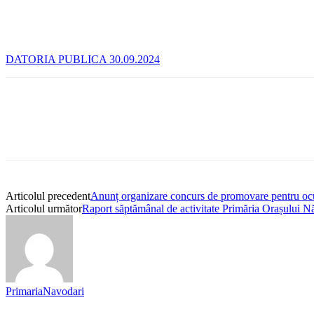
DATORIA PUBLICA 30.09.2024
Articolul precedent
Anunț organizare concurs de promovare pentru ocupa
Articolul următor
Raport săptămânal de activitate Primăria Orașului N
PrimariaNavodari