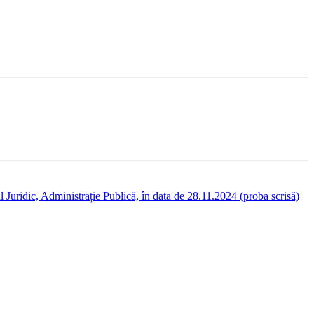
Juridic, Administrație Publică, în data de 28.11.2024 (proba scrisă)