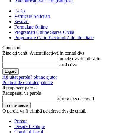
Autentificați-vă / Înregistrați-vă
E-Tax
Verificare Solicitări
Sesizări
Formulare Online
Programări Online Starea Civilă
Programare Carte Electronică de Identitate
Conectare
Bine ați venit! Autentificați-vă in contul dvs
numele dvs de utilizator
parola dvs
Ați uitat parola? obține ajutor
Politică de confidențialitate
Recuperare parola
Recuperați-vă parola
adresa dvs de email
O parola va fi trimisă pe adresa dvs de email.
Primar
Despre Instituție
Consiliul Local