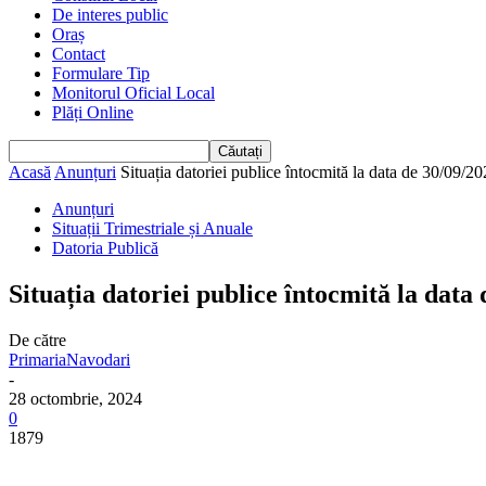
De interes public
Oraș
Contact
Formulare Tip
Monitorul Oficial Local
Plăți Online
Acasă
Anunțuri
Situația datoriei publice întocmită la data de 30/09/2
Anunțuri
Situații Trimestriale și Anuale
Datoria Publică
Situația datoriei publice întocmită la data
De către
PrimariaNavodari
-
28 octombrie, 2024
0
1879