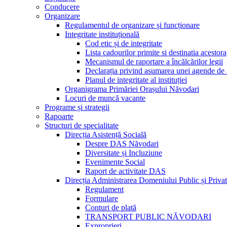
Conducere
Organizare
Regulamentul de organizare și funcționare
Integritate instituțională
Cod etic și de integritate
Lista cadourilor primite si destinatia acesto
Mecanismul de raportare a încălcărilor legii
Declarația privind asumarea unei agende de i
Planul de integritate al instituției
Organigrama Primăriei Orașului Năvodari
Locuri de muncă vacante
Programe și strategii
Rapoarte
Structuri de specialitate
Direcția Asistență Socială
Despre DAS Năvodari
Diversitate și Incluziune
Evenimente Social
Raport de activitate DAS
Direcția Administrarea Domeniului Public și Privat
Regulament
Formulare
Conturi de plată
TRANSPORT PUBLIC NĂVODARI
Exproprieri