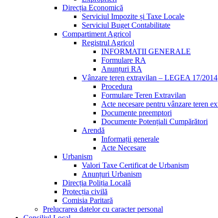
Direcția Economică
Serviciul Impozite și Taxe Locale
Serviciul Buget Contabilitate
Compartiment Agricol
Registrul Agricol
INFORMATII GENERALE
Formulare RA
Anunțuri RA
Vânzare teren extravilan – LEGEA 17/2014
Procedura
Formulare Teren Extravilan
Acte necesare pentru vânzare teren ex
Documente preemptori
Documente Potențiali Cumpărători
Arendă
Informații generale
Acte Necesare
Urbanism
Valori Taxe Certificat de Urbanism
Anunțuri Urbanism
Direcția Poliția Locală
Protecția civilă
Comisia Paritară
Prelucrarea datelor cu caracter personal
Consiliul Local