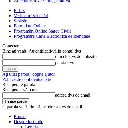
Autentificați-vă / Înregistrați-vă
E-Tax
Verificare Solicitări
Sesizări
Formulare Online
Programări Online Starea Civilă
Programare Carte Electronică de Identitate
Conectare
Bine ați venit! Autentificați-vă in contul dvs
numele dvs de utilizator
parola dvs
Ați uitat parola? obține ajutor
Politică de confidențialitate
Recuperare parola
Recuperați-vă parola
adresa dvs de email
O parola va fi trimisă pe adresa dvs de email.
Primar
Despre Instituție
Legislație