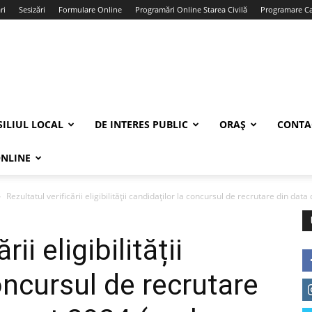
ri
Sesizări
Formulare Online
Programări Online Starea Civilă
Programare Car
ILIUL LOCAL
DE INTERES PUBLIC
ORAȘ
CONTA
ONLINE
Rezultatul verificării eligibilității candidaților la concursul de recrutare din data 
ii eligibilității
oncursul de recrutare