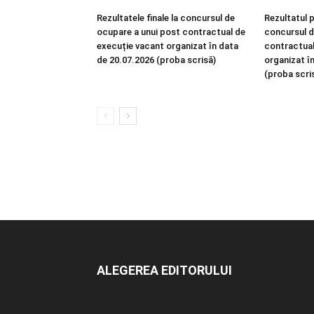
Rezultatele finale la concursul de
Rezultatul p
ocupare a unui post contractual de
concursul d
execuție vacant organizat în data
contractual
de 20.07.2026 (proba scrisă)
organizat î
(proba scri
ALEGEREA EDITORULUI