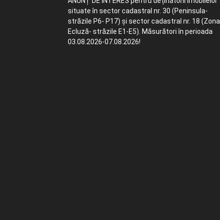
ANUNȚ DE INTERES pentru deținătorii imobilelor
situate în sector cadastral nr. 30 (Peninsula-
străzile P6- P17) și sector cadastral nr. 18 (Zona
Ecluză- străzile E1-E5). Măsurători în perioada
03.08.2026-07.08.2026!