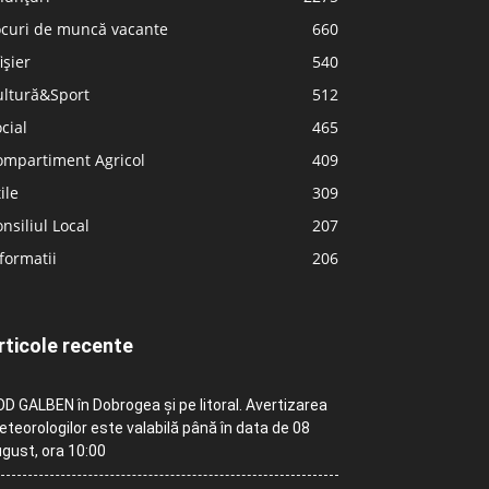
ocuri de muncă vacante
660
ișier
540
ultură&Sport
512
cial
465
ompartiment Agricol
409
ile
309
nsiliul Local
207
formatii
206
rticole recente
D GALBEN în Dobrogea și pe litoral. Avertizarea
teorologilor este valabilă până în data de 08
gust, ora 10:00