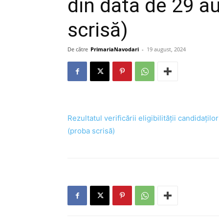
din data de 29 a
scrisă)
De către
PrimariaNavodari
-
19 august, 2024
Rezultatul verificării eligibilității candidaț
(proba scrisă)