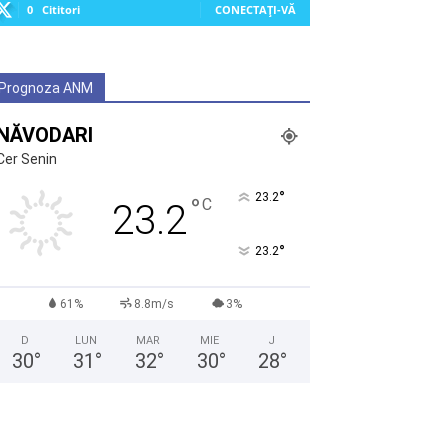
0
Cititori
CONECTAȚI-VĂ
Prognoza ANM
NĂVODARI
Cer Senin
°
23.2
°
C
23.2
°
23.2
61%
8.8m/s
3%
D
LUN
MAR
MIE
J
30
°
31
°
32
°
30
°
28
°