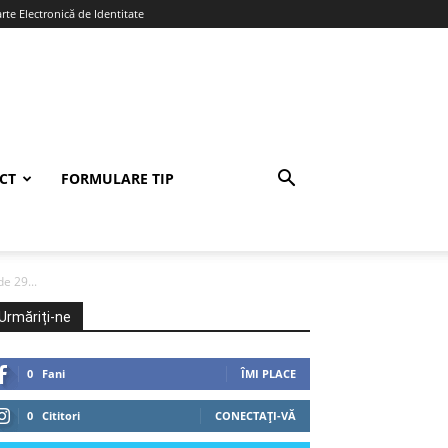
te Electronică de Identitate
CT
FORMULARE TIP
de 29...
Urmăriți-ne
0
Fani
ÎMI PLACE
0
Cititori
CONECTAȚI-VĂ