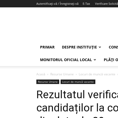
Autentificați-vă / Înregistrați-vă
E-Tax
Verificare Solicită
PRIMAR
DESPRE INSTITUȚIE
CONS
MONITORUL OFICIAL LOCAL
PLĂȚI 
Acasă
Resurse Umane
Locuri de muncă vacante
Resurse Umane
Locuri de muncă vacante
Rezultatul verificăr
candidaților la c