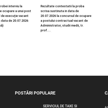
robei interviu la
Rezultate contestatii la proba
e ocupare a unui post
scrisa sustinuta in data de
 de execuție vacant
20.07.2026 la concursul de ocupare
n data de 20.07.2026
a postului contractual vacant de
să)
Administrator, studii medii, tr.
prof....
POSTĂRI POPULARE
C
SERVICIUL DE TAXE SI
A