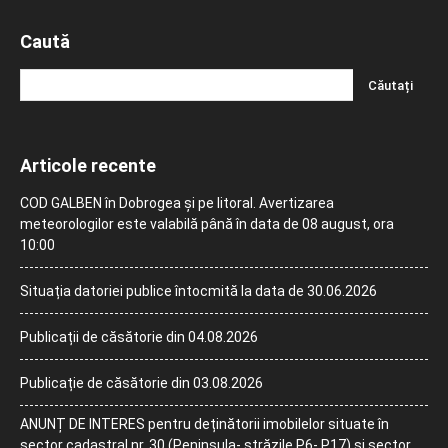
Caută
Articole recente
COD GALBEN în Dobrogea și pe litoral. Avertizarea
meteorologilor este valabilă până în data de 08 august, ora
10:00
Situația datoriei publice întocmită la data de 30.06.2026
Publicații de căsătorie din 04.08.2026
Publicație de căsătorie din 03.08.2026
ANUNȚ DE INTERES pentru deținătorii imobilelor situate în
sector cadastral nr. 30 (Peninsula- străzile P6- P17) și sector