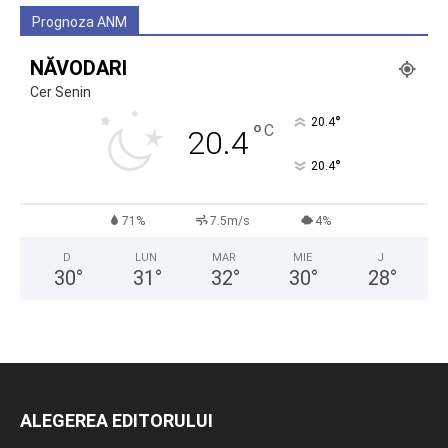
Prognoza ANM
NĂVODARI
Cer Senin
°
20.4
°
C
20.4
°
20.4
71%
7.5m/s
4%
D
LUN
MAR
MIE
J
30
°
31
°
32
°
30
°
28
°
ALEGEREA EDITORULUI