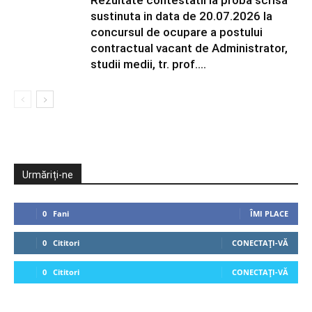
Rezultate contestatii la proba scrisa
sustinuta in data de 20.07.2026 la
concursul de ocupare a postului
contractual vacant de Administrator,
studii medii, tr. prof....
Urmăriți-ne
0
Fani
ÎMI PLACE
0
Cititori
CONECTAȚI-VĂ
0
Cititori
CONECTAȚI-VĂ