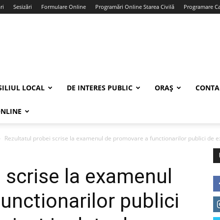
ri
Sesizări
Formulare Online
Programări Online Starea Civilă
Programare Car
ILIUL LOCAL
DE INTERES PUBLIC
ORAȘ
CONTA
ONLINE
Rezultatul probei scrise la examenul de promovare a functionarilor publici de ex
i scrise la examenul
unctionarilor publici