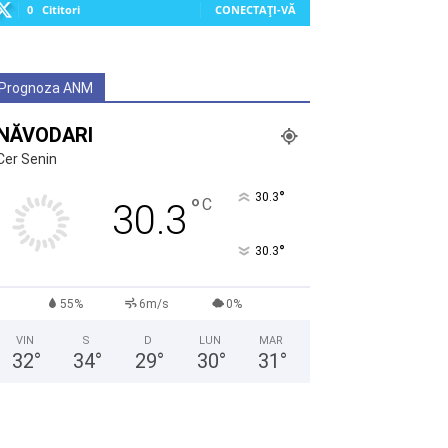
0
Cititori
CONECTAȚI-VĂ
Prognoza ANM
NĂVODARI
Cer Senin
°
30.3
°
C
30.3
°
30.3
55%
6m/s
0%
VIN
S
D
LUN
MAR
32
°
34
°
29
°
30
°
31
°