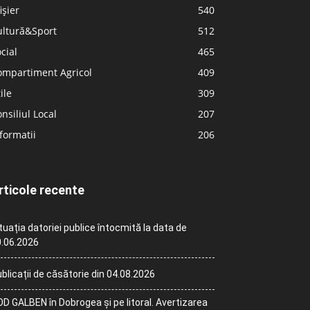
ișier
540
ultură&Sport
512
cial
465
ompartiment Agricol
409
ile
309
nsiliul Local
207
formatii
206
rticole recente
tuația datoriei publice întocmită la data de
.06.2026
blicații de căsătorie din 04.08.2026
D GALBEN în Dobrogea și pe litoral. Avertizarea