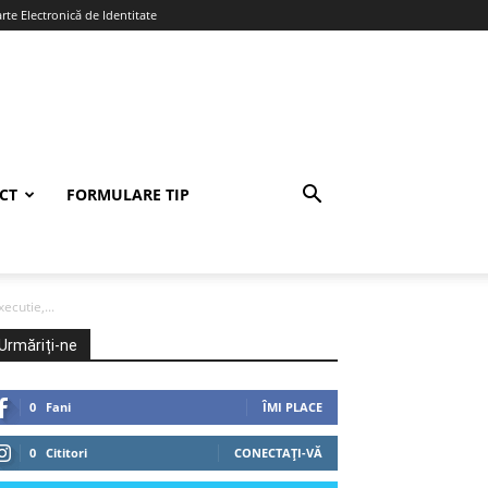
te Electronică de Identitate
CT
FORMULARE TIP
ecutie,...
Urmăriți-ne
0
Fani
ÎMI PLACE
0
Cititori
CONECTAȚI-VĂ