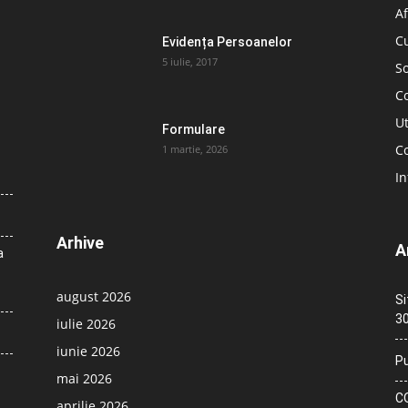
Af
C
Evidența Persoanelor
5 iulie, 2017
So
C
Ut
Formulare
Co
1 martie, 2026
In
Arhive
A
a
august 2026
Si
30
iulie 2026
iunie 2026
Pu
mai 2026
CO
aprilie 2026