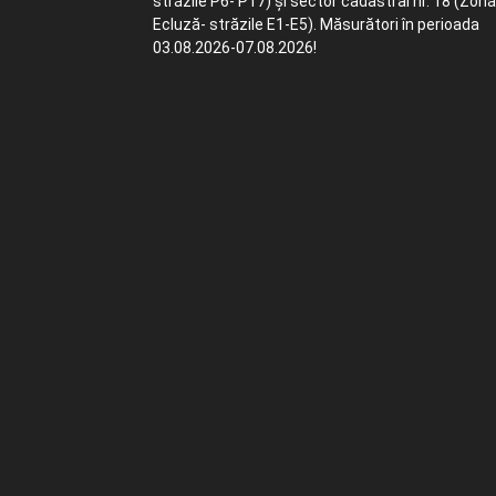
străzile P6- P17) și sector cadastral nr. 18 (Zona
Ecluză- străzile E1-E5). Măsurători în perioada
03.08.2026-07.08.2026!