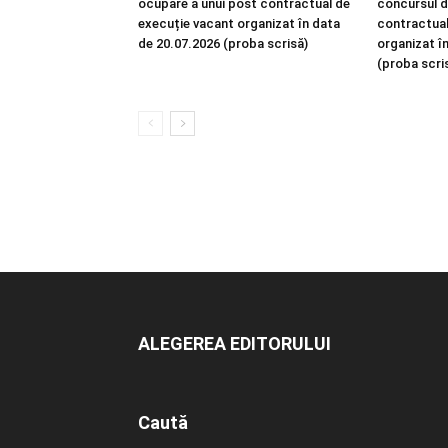
ocupare a unui post contractual de
concursul d
execuție vacant organizat în data
contractual
de 20.07.2026 (proba scrisă)
organizat î
(proba scri
ALEGEREA EDITORULUI
Caută