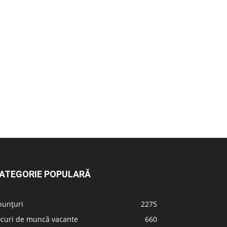
ATEGORIE POPULARĂ
nunțuri
2275
ocuri de muncă vacante
660