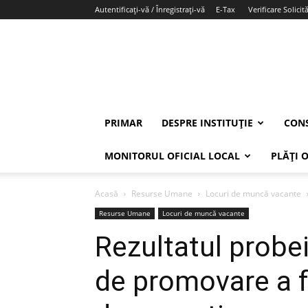
Autentificați-vă / Înregistrați-vă
E-Tax
Verificare Solicită
PRIMAR
DESPRE INSTITUȚIE
CONS
MONITORUL OFICIAL LOCAL
PLĂȚI 
Acasă
Resurse Umane
Locuri de muncă vacante
Resurse Umane
Locuri de muncă vacante
Rezultatul probe
de promovare a f