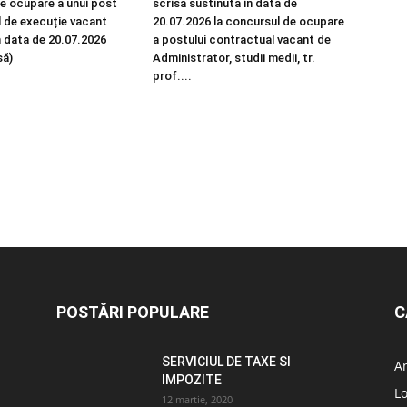
e ocupare a unui post
scrisa sustinuta in data de
 de execuție vacant
20.07.2026 la concursul de ocupare
n data de 20.07.2026
a postului contractual vacant de
să)
Administrator, studii medii, tr.
prof....
POSTĂRI POPULARE
C
SERVICIUL DE TAXE SI
A
IMPOZITE
L
12 martie, 2020