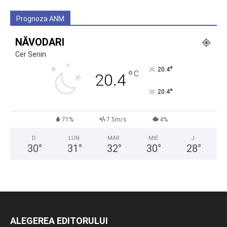
Prognoza ANM
NĂVODARI
Cer Senin
°
20.4
°
C
20.4
°
20.4
71%
7.5m/s
4%
D
LUN
MAR
MIE
J
30
°
31
°
32
°
30
°
28
°
ALEGEREA EDITORULUI