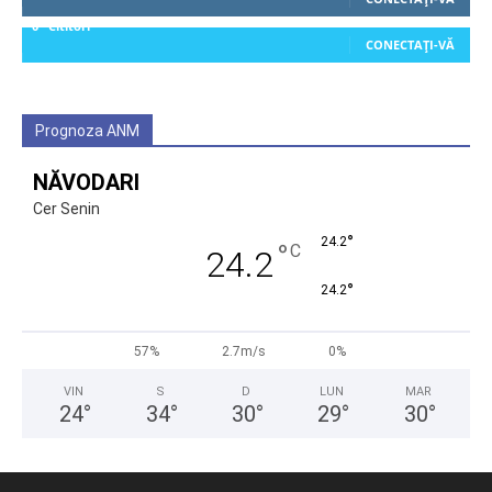
0
Cititori
CONECTAȚI-VĂ
Prognoza ANM
NĂVODARI
Cer Senin
°
24.2
°
C
24.2
°
24.2
57%
2.7m/s
0%
VIN
S
D
LUN
MAR
24
°
34
°
30
°
29
°
30
°