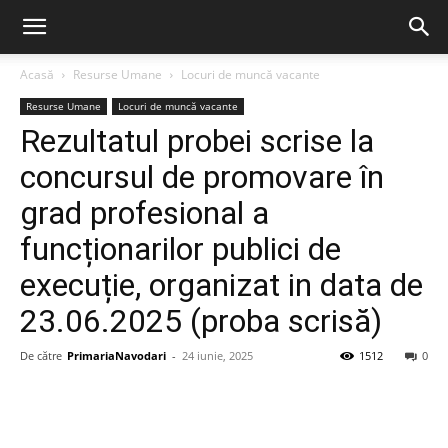
Acasă
Resurse Umane
Locuri de muncă vacante
Resurse Umane
Locuri de muncă vacante
Rezultatul probei scrise la
concursul de promovare în
grad profesional a
funcționarilor publici de
execuție, organizat in data de
23.06.2025 (proba scrisă)
De către
PrimariaNavodari
-
24 iunie, 2025
1512
0