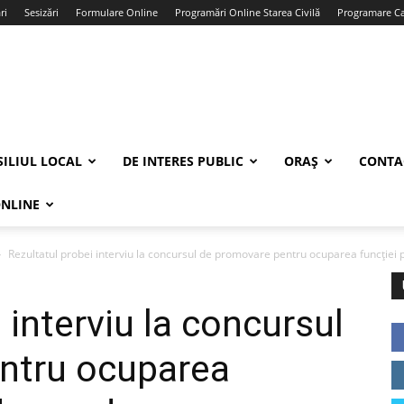
ri
Sesizări
Formulare Online
Programări Online Starea Civilă
Programare Car
ILIUL LOCAL
DE INTERES PUBLIC
ORAȘ
CONTA
ONLINE
Rezultatul probei interviu la concursul de promovare pentru ocuparea funcției p
 interviu la concursul
ntru ocuparea