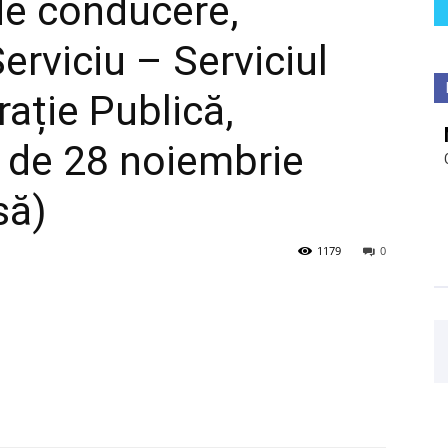
 de conducere,
erviciu – Serviciul
rație Publică,
a de 28 noiembrie
să)
1179
0