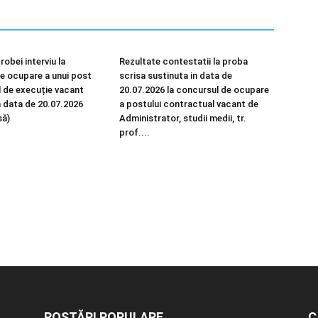
robei interviu la
Rezultate contestatii la proba
e ocupare a unui post
scrisa sustinuta in data de
 de execuție vacant
20.07.2026 la concursul de ocupare
n data de 20.07.2026
a postului contractual vacant de
să)
Administrator, studii medii, tr.
prof....
POSTĂRI POPULARE
C