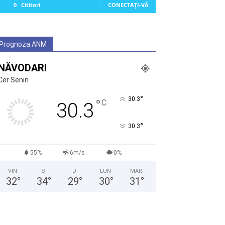
0
Cititori
CONECTAȚI-VĂ
Prognoza ANM
NĂVODARI
Cer Senin
°
30.3
°
C
30.3
°
30.3
55%
6m/s
0%
VIN
S
D
LUN
MAR
32
°
34
°
29
°
30
°
31
°