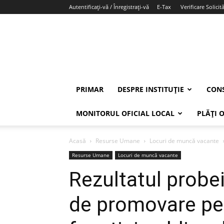
Autentificați-vă / Înregistrați-vă
E-Tax
Verificare Solicită
PRIMAR
DESPRE INSTITUȚIE
CONS
MONITORUL OFICIAL LOCAL
PLĂȚI 
Acasă
Resurse Umane
Locuri de muncă vacante
Resurse Umane
Locuri de muncă vacante
Rezultatul probei
de promovare pe