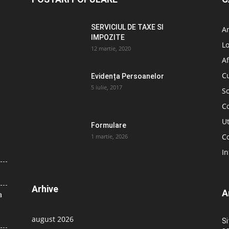
SERVICIUL DE TAXE SI
A
IMPOZITE
L
12 martie, 2020
Af
C
Evidența Persoanelor
5 iulie, 2017
So
C
Ut
Formulare
Co
1 martie, 2026
In
Arhive
A
a
august 2026
Si