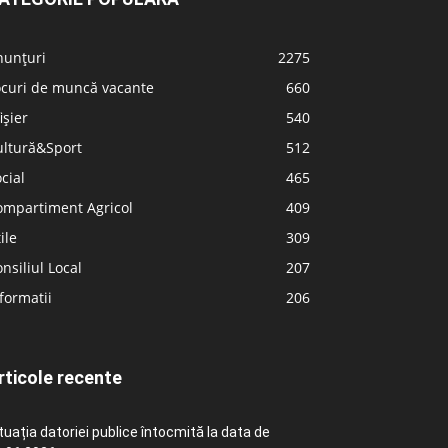
nunțuri
2275
ocuri de muncă vacante
660
ișier
540
ultură&Sport
512
cial
465
ompartiment Agricol
409
ile
309
nsiliul Local
207
formatii
206
rticole recente
tuația datoriei publice întocmită la data de