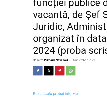
funcției publice
vacantă, de Șef S
Juridic, Administ
organizat în dat
2024 (proba scri
De către
PrimariaNavodari
-
28 noiembrie, 2024
Rezultatele probei interviu