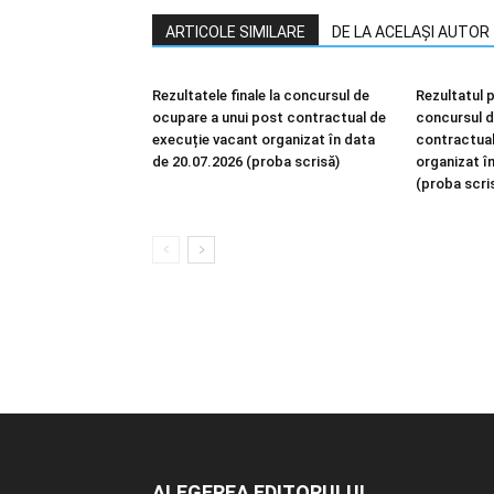
ARTICOLE SIMILARE
DE LA ACELAȘI AUTOR
Rezultatele finale la concursul de
Rezultatul p
ocupare a unui post contractual de
concursul d
execuție vacant organizat în data
contractual
de 20.07.2026 (proba scrisă)
organizat î
(proba scri
ALEGEREA EDITORULUI