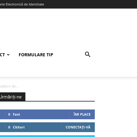
te Electronică de Identitate
CT
FORMULARE TIP
ublice de...
Urmăriți-ne
0
Fani
ÎMI PLACE
0
Cititori
CONECTAȚI-VĂ