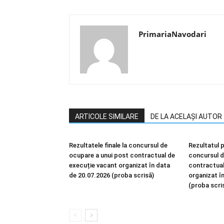
PrimariaNavodari
ARTICOLE SIMILARE
DE LA ACELAȘI AUTOR
Rezultatele finale la concursul de
Rezultatul p
ocupare a unui post contractual de
concursul d
execuție vacant organizat în data
contractual
de 20.07.2026 (proba scrisă)
organizat î
(proba scri