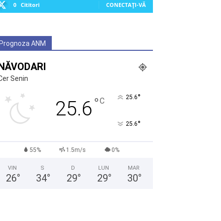
0
Cititori
CONECTAȚI-VĂ
Prognoza ANM
NĂVODARI
Cer Senin
°
25.6
°
C
25.6
°
25.6
55%
1.5m/s
0%
VIN
S
D
LUN
MAR
26
°
34
°
29
°
29
°
30
°