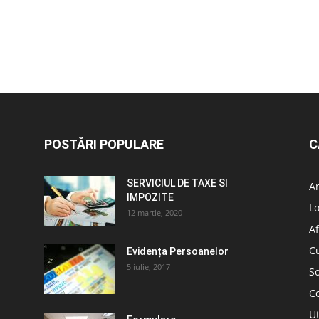
POSTĂRI POPULARE
C
SERVICIUL DE TAXE SI
A
IMPOZITE
L
12 martie, 2020
Af
C
Evidența Persoanelor
5 iulie, 2017
So
C
Ut