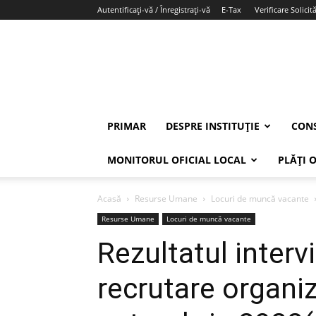
Autentificați-vă / Înregistrați-vă
E-Tax
Verificare Solicită
PRIMAR
DESPRE INSTITUȚIE
CONS
MONITORUL OFICIAL LOCAL
PLĂȚI 
Acasă
Resurse Umane
Locuri de muncă vacante
Resurse Umane
Locuri de muncă vacante
Rezultatul interv
recrutare organiz