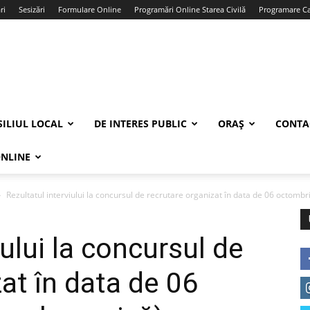
ri
Sesizări
Formulare Online
Programări Online Starea Civilă
Programare Car
ILIUL LOCAL
DE INTERES PUBLIC
ORAȘ
CONTA
ONLINE
Rezultatul interviului la concursul de recrutare organizat în data de 06 octombri
iului la concursul de
at în data de 06