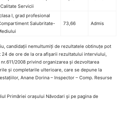
 Calitate Servicii
clasa I, grad profesional
 Compartiment Salubritate-
73,66
Admis
Mediului
iu, candidații nemultumiți de rezultatele obtinuțe pot
4 de ore de la ora afișarii rezultatului interviului,
nr.611/2008 privind organizarea și dezvoltarea
ările și completarile ulterioare, care se depune la
testațiilor, Anane Dorina – Inspector – Comp. Resurse
ediul Primăriei orașului Năvodari și pe pagina de