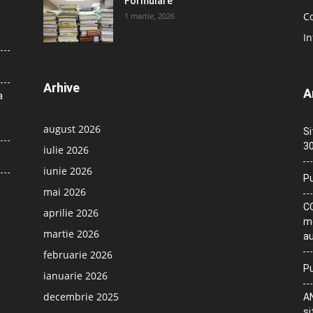
Formulare
Co
1 martie, 2026
In
Arhive
A
a
august 2026
Si
30
iulie 2026
iunie 2026
Pu
mai 2026
CO
aprilie 2026
me
martie 2026
au
februarie 2026
Pu
ianuarie 2026
decembrie 2025
AN
si