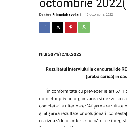
octombrie 2022(
De către
PrimariaNavodari
-
12 octombrie, 2022
Nr.85671/12.10.2022
Rezultatul interviului
la concursul de R
(proba scrisă)
în ca
În conformitate cu prevederile art.67^1
normelor privind organizarea şi dezvoltarea c
completările ulterioare: ”Afişarea rezultate
şi afişarea rezultatelor soluţionării contestaţ
realizează folosindu-se numărul de înregistr