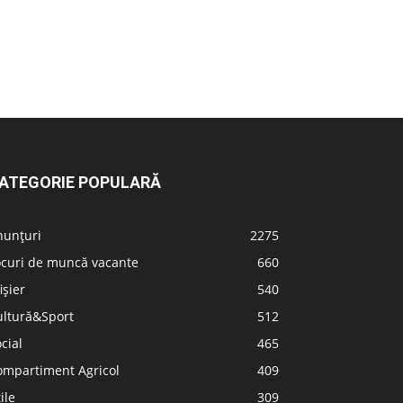
ATEGORIE POPULARĂ
nunțuri
2275
ocuri de muncă vacante
660
ișier
540
ultură&Sport
512
cial
465
ompartiment Agricol
409
ile
309