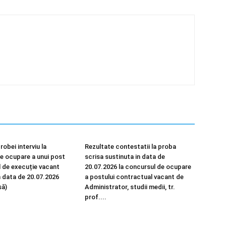
robei interviu la
Rezultate contestatii la proba
e ocupare a unui post
scrisa sustinuta in data de
 de execuție vacant
20.07.2026 la concursul de ocupare
n data de 20.07.2026
a postului contractual vacant de
să)
Administrator, studii medii, tr.
prof....