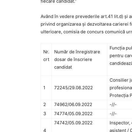
fiecare candidat.”
Având în vedere prevederile art.41 lit.d) și 
privind organizarea și dezvoltarea carierei f
ulterioare, comisia de concurs comunică urmă
Funcția pu
Nr.
Număr de înregistrare
pentru car
crt
dosar de înscriere
candideaz
candidat
Consilier j
1
72245/29.08.2022
profesiona
Protecția 
2
74962/06.09.2022
-//-
3
74774/05.09.2022
-//-
74742/05.09.2022
Inspector, 
4
asistent /