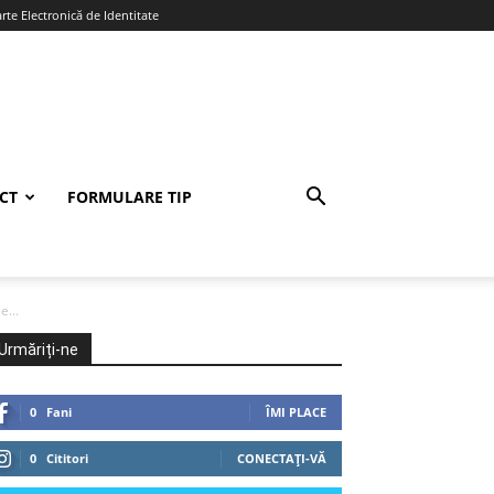
te Electronică de Identitate
CT
FORMULARE TIP
e...
Urmăriți-ne
0
Fani
ÎMI PLACE
0
Cititori
CONECTAȚI-VĂ