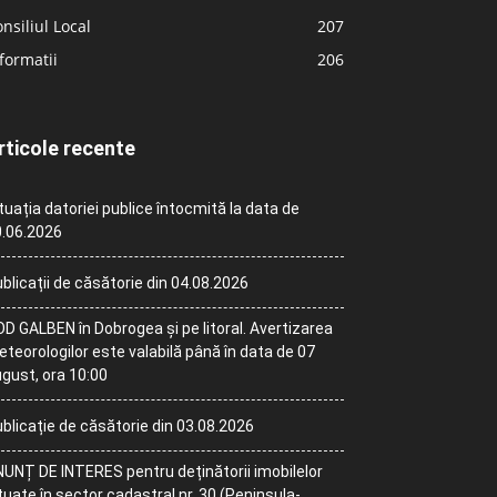
nsiliul Local
207
formatii
206
rticole recente
tuația datoriei publice întocmită la data de
.06.2026
blicații de căsătorie din 04.08.2026
D GALBEN în Dobrogea și pe litoral. Avertizarea
teorologilor este valabilă până în data de 07
gust, ora 10:00
blicație de căsătorie din 03.08.2026
UNȚ DE INTERES pentru deținătorii imobilelor
tuate în sector cadastral nr. 30 (Peninsula-