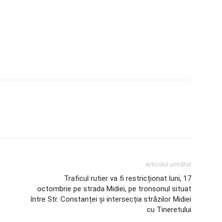
Articolul următor
Traficul rutier va fi restricționat luni, 17
octombrie pe strada Midiei, pe tronsonul situat
între Str. Constanței și intersecția străzilor Midiei
cu Tineretului