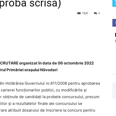
proba scrisă)
1531
0
ECRUTARE organizat în data de 06 octombrie 2022
drul Primăriei orașului Năvodari
 din Hotărârea Guvernului nr.611/2008 pentru aprobarea
arierei funcţionarilor publici, cu modificările și
lor obţinute de candidaţi la probele concursului, precum
iilor şi a rezultatelor finale ale concursului se
are atribuit dosarului de înscriere la concurs pentru