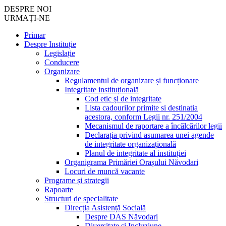
DESPRE NOI
URMAȚI-NE
Primar
Despre Instituție
Legislație
Conducere
Organizare
Regulamentul de organizare și funcționare
Integritate instituțională
Cod etic și de integritate
Lista cadourilor primite si destinatia
acestora, conform Legii nr. 251/2004
Mecanismul de raportare a încălcărilor legii
Declarația privind asumarea unei agende
de integritate organizațională
Planul de integritate al instituției
Organigrama Primăriei Orașului Năvodari
Locuri de muncă vacante
Programe și strategii
Rapoarte
Structuri de specialitate
Direcția Asistență Socială
Despre DAS Năvodari
Diversitate și Incluziune