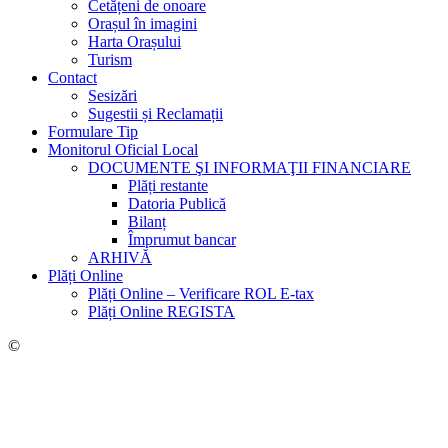
Cetățeni de onoare
Orașul în imagini
Harta Orașului
Turism
Contact
Sesizări
Sugestii și Reclamații
Formulare Tip
Monitorul Oficial Local
DOCUMENTE ŞI INFORMAŢII FINANCIARE
Plăți restante
Datoria Publică
Bilanț
Împrumut bancar
ARHIVĂ
Plăți Online
Plăți Online – Verificare ROL E-tax
Plăți Online REGISTA
©