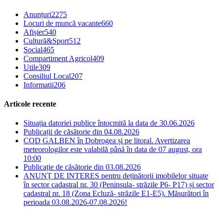
Anunțuri
2275
Locuri de muncă vacante
660
Afișier
540
Cultură&Sport
512
Social
465
Compartiment Agricol
409
Utile
309
Consiliul Local
207
Informatii
206
Articole recente
Situația datoriei publice întocmită la data de 30.06.2026
Publicații de căsătorie din 04.08.2026
COD GALBEN în Dobrogea și pe litoral. Avertizarea
meteorologilor este valabilă până în data de 07 august, ora
10:00
Publicație de căsătorie din 03.08.2026
ANUNȚ DE INTERES pentru deținătorii imobilelor situate
în sector cadastral nr. 30 (Peninsula- străzile P6- P17) și sector
cadastral nr. 18 (Zona Ecluză- străzile E1-E5). Măsurători în
perioada 03.08.2026-07.08.2026!