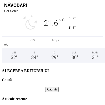
NĂVODARI
Cer Senin
°
21.6
°
C
21.6
°
21.6
78%
3.6m/s
0%
VIN
S
D
LUN
MAR
32
°
34
°
29
°
30
°
31
°
ALEGEREA EDITORULUI
Caută
Articole recente