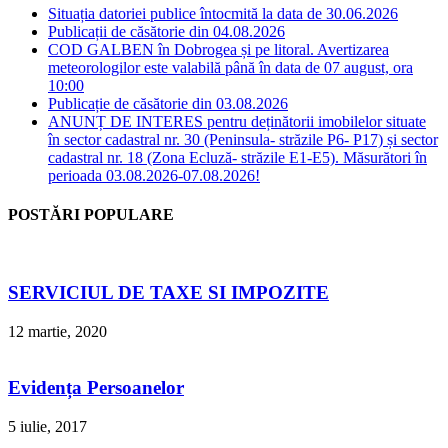
Situația datoriei publice întocmită la data de 30.06.2026
Publicații de căsătorie din 04.08.2026
COD GALBEN în Dobrogea și pe litoral. Avertizarea
meteorologilor este valabilă până în data de 07 august, ora
10:00
Publicație de căsătorie din 03.08.2026
ANUNȚ DE INTERES pentru deținătorii imobilelor situate
în sector cadastral nr. 30 (Peninsula- străzile P6- P17) și sector
cadastral nr. 18 (Zona Ecluză- străzile E1-E5). Măsurători în
perioada 03.08.2026-07.08.2026!
POSTĂRI POPULARE
SERVICIUL DE TAXE SI IMPOZITE
12 martie, 2020
Evidența Persoanelor
5 iulie, 2017