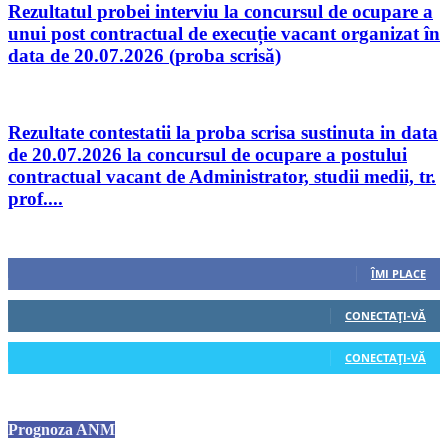
Rezultatul probei interviu la concursul de ocupare a
unui post contractual de execuție vacant organizat în
data de 20.07.2026 (proba scrisă)
Rezultate contestatii la proba scrisa sustinuta in data
de 20.07.2026 la concursul de ocupare a postului
contractual vacant de Administrator, studii medii, tr.
prof....
Urmăriți-ne
0
Fani
ÎMI PLACE
0
Cititori
CONECTAȚI-VĂ
0
Cititori
CONECTAȚI-VĂ
Prognoza ANM