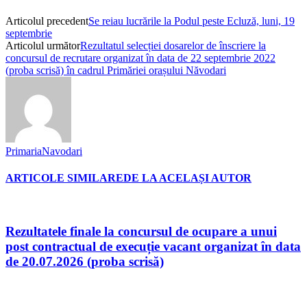
Articolul precedent
Se reiau lucrările la Podul peste Ecluză, luni, 19
septembrie
Articolul următor
Rezultatul selecției dosarelor de înscriere la
concursul de recrutare organizat în data de 22 septembrie 2022
(proba scrisă) în cadrul Primăriei orașului Năvodari
PrimariaNavodari
ARTICOLE SIMILARE
DE LA ACELAȘI AUTOR
Rezultatele finale la concursul de ocupare a unui
post contractual de execuție vacant organizat în data
de 20.07.2026 (proba scrisă)