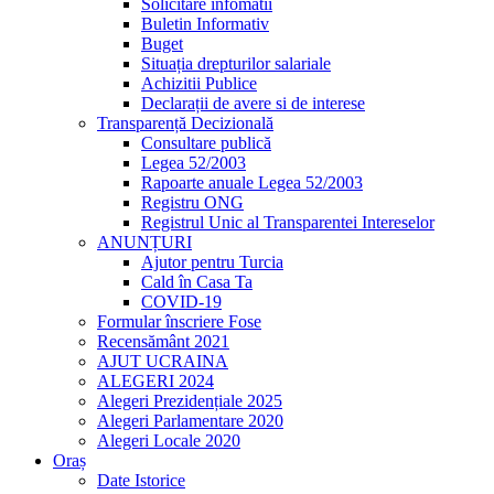
Solicitare infomatii
Buletin Informativ
Buget
Situația drepturilor salariale
Achizitii Publice
Declarații de avere si de interese
Transparență Decizională
Consultare publică
Legea 52/2003
Rapoarte anuale Legea 52/2003
Registru ONG
Registrul Unic al Transparentei Intereselor
ANUNȚURI
Ajutor pentru Turcia
Cald în Casa Ta
COVID-19
Formular înscriere Fose
Recensământ 2021
AJUT UCRAINA
ALEGERI 2024
Alegeri Prezidențiale 2025
Alegeri Parlamentare 2020
Alegeri Locale 2020
Oraș
Date Istorice