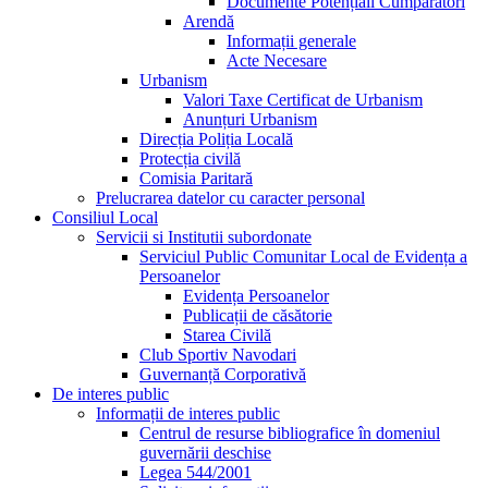
Documente Potențiali Cumpărători
Arendă
Informații generale
Acte Necesare
Urbanism
Valori Taxe Certificat de Urbanism
Anunțuri Urbanism
Direcția Poliția Locală
Protecția civilă
Comisia Paritară
Prelucrarea datelor cu caracter personal
Consiliul Local
Servicii si Institutii subordonate
Serviciul Public Comunitar Local de Evidența a
Persoanelor
Evidența Persoanelor
Publicații de căsătorie
Starea Civilă
Club Sportiv Navodari
Guvernanță Corporativă
De interes public
Informații de interes public
Centrul de resurse bibliografice în domeniul
guvernării deschise
Legea 544/2001