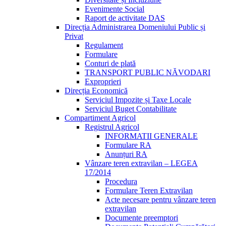
Evenimente Social
Raport de activitate DAS
Direcția Administrarea Domeniului Public și
Privat
Regulament
Formulare
Conturi de plată
TRANSPORT PUBLIC NĂVODARI
Exproprieri
Direcția Economică
Serviciul Impozite și Taxe Locale
Serviciul Buget Contabilitate
Compartiment Agricol
Registrul Agricol
INFORMATII GENERALE
Formulare RA
Anunțuri RA
Vânzare teren extravilan – LEGEA
17/2014
Procedura
Formulare Teren Extravilan
Acte necesare pentru vânzare teren
extravilan
Documente preemptori