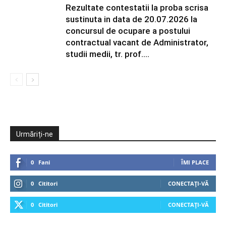
Rezultate contestatii la proba scrisa
sustinuta in data de 20.07.2026 la
concursul de ocupare a postului
contractual vacant de Administrator,
studii medii, tr. prof....
Urmăriți-ne
0
Fani
ÎMI PLACE
0
Cititori
CONECTAȚI-VĂ
0
Cititori
CONECTAȚI-VĂ