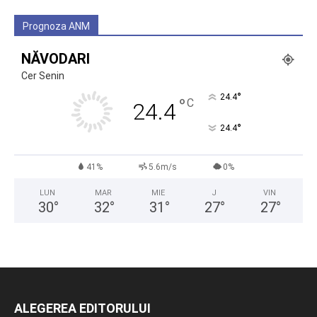
Prognoza ANM
NĂVODARI
Cer Senin
°
24.4
°
C
24.4
°
24.4
41%
5.6m/s
0%
LUN
MAR
MIE
J
VIN
30
°
32
°
31
°
27
°
27
°
ALEGEREA EDITORULUI