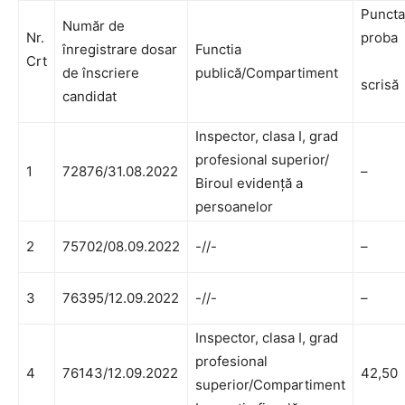
Puncta
Număr de
Nr.
proba
înregistrare dosar
Functia
Crt
de înscriere
publică/Compartiment
scrisă
candidat
Inspector, clasa I, grad
profesional superior/
1
72876/31.08.2022
–
Biroul evidență a
persoanelor
2
75702/08.09.2022
-//-
–
3
76395/12.09.2022
-//-
–
Inspector, clasa I, grad
profesional
4
76143/12.09.2022
42,50
superior/Compartiment