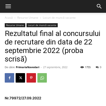
Acasă
Resurse Umane
Locuri de muncă vacante
Resurse Umane
Locuri de muncă vacante
Rezultatul final al concursului
de recrutare din data de 22
septembrie 2022 (proba
scrisă)
De către
PrimariaNavodari
-
27 septembrie, 2022
1755
0
Nr.79972/27.09.2022