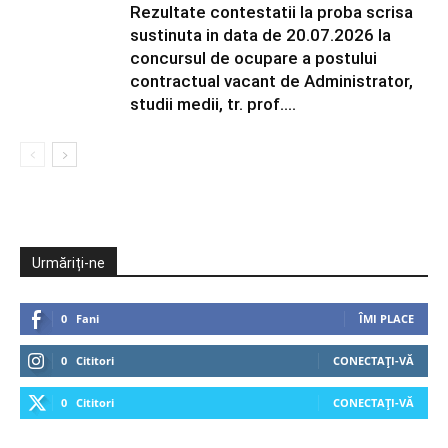
Rezultate contestatii la proba scrisa
sustinuta in data de 20.07.2026 la
concursul de ocupare a postului
contractual vacant de Administrator,
studii medii, tr. prof....
Urmăriți-ne
0
Fani
ÎMI PLACE
0
Cititori
CONECTAȚI-VĂ
0
Cititori
CONECTAȚI-VĂ