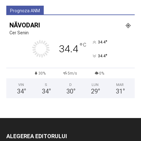
Prognoza ANM
NĂVODARI
Cer Senin
°
34.4
°
C
34.4
°
34.4
30%
5m/s
0%
VIN
S
D
LUN
MAR
34
°
34
°
30
°
29
°
31
°
ALEGEREA EDITORULUI