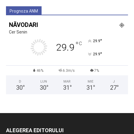
Prognoza ANM
NĂVODARI
Cer Senin
°
29.9
°
C
29.9
°
29.9
46%
6.3m/s
7%
D
LUN
MAR
MIE
J
30
°
30
°
31
°
31
°
27
°
ALEGEREA EDITORULUI