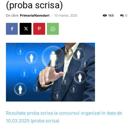
(proba scrisa)
De către
PrimariaNavodari
-
10 martie, 2025
968
0
Rezultate proba scrisa la concursul organizat in data de
10.03.2025 (proba scrisa)