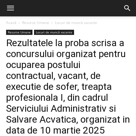
Acasă
Resurse Umane
Locuri de muncă vacante
Resurse Umane
Locuri de muncă vacante
Rezultatele la proba scrisa a
concursului organizat pentru
ocuparea postului
contractual, vacant, de
executie de sofer, treapta
profesionala I, din cadrul
Serviciului Administrativ si
Salvare Acvatica, organizat in
data de 10 martie 2025