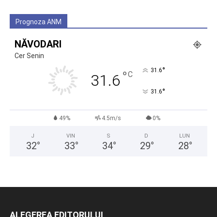
Prognoza ANM
NĂVODARI
Cer Senin
°
31.6
°
C
31.6
°
31.6
49%
4.5m/s
0%
J
VIN
S
D
LUN
32
°
33
°
34
°
29
°
28
°
ALEGEREA EDITORULUI