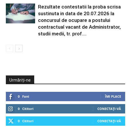
Rezultate contestatii la proba scrisa
sustinuta in data de 20.07.2026 la
concursul de ocupare a postului
contractual vacant de Administrator,
studii medii, tr. prof....
Urmăriți-ne
0
Fani
ÎMI PLACE
0
Cititori
CONECTAȚI-VĂ
0
Cititori
CONECTAȚI-VĂ