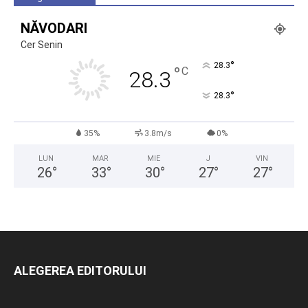
NĂVODARI
Cer Senin
°
28.3
°
C
28.3
°
28.3
35%
3.8m/s
0%
LUN
MAR
MIE
J
VIN
26
°
33
°
30
°
27
°
27
°
ALEGEREA EDITORULUI