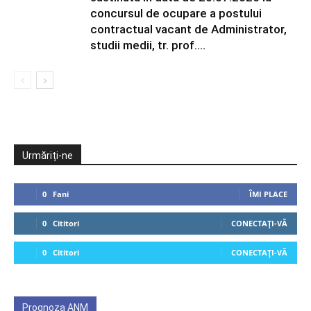
concursul de ocupare a postului
contractual vacant de Administrator,
studii medii, tr. prof....
Urmăriți-ne
0
Fani
ÎMI PLACE
0
Cititori
CONECTAȚI-VĂ
0
Cititori
CONECTAȚI-VĂ
Prognoza ANM