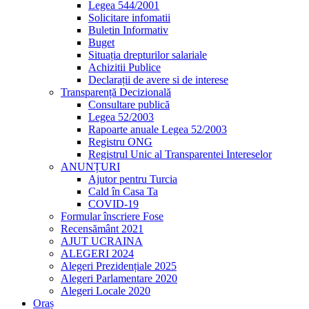
Legea 544/2001
Solicitare infomatii
Buletin Informativ
Buget
Situația drepturilor salariale
Achizitii Publice
Declarații de avere si de interese
Transparență Decizională
Consultare publică
Legea 52/2003
Rapoarte anuale Legea 52/2003
Registru ONG
Registrul Unic al Transparentei Intereselor
ANUNȚURI
Ajutor pentru Turcia
Cald în Casa Ta
COVID-19
Formular înscriere Fose
Recensământ 2021
AJUT UCRAINA
ALEGERI 2024
Alegeri Prezidențiale 2025
Alegeri Parlamentare 2020
Alegeri Locale 2020
Oraș