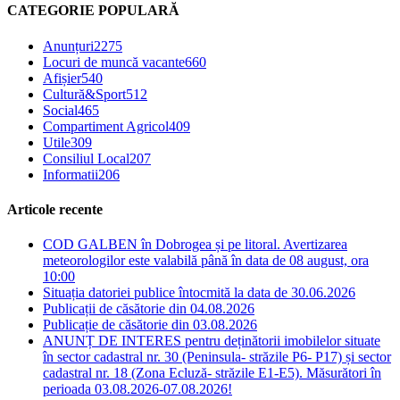
CATEGORIE POPULARĂ
Anunțuri
2275
Locuri de muncă vacante
660
Afișier
540
Cultură&Sport
512
Social
465
Compartiment Agricol
409
Utile
309
Consiliul Local
207
Informatii
206
Articole recente
COD GALBEN în Dobrogea și pe litoral. Avertizarea
meteorologilor este valabilă până în data de 08 august, ora
10:00
Situația datoriei publice întocmită la data de 30.06.2026
Publicații de căsătorie din 04.08.2026
Publicație de căsătorie din 03.08.2026
ANUNȚ DE INTERES pentru deținătorii imobilelor situate
în sector cadastral nr. 30 (Peninsula- străzile P6- P17) și sector
cadastral nr. 18 (Zona Ecluză- străzile E1-E5). Măsurători în
perioada 03.08.2026-07.08.2026!