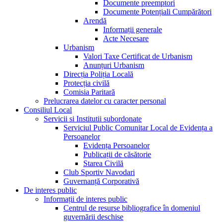
Documente preemptori
Documente Potențiali Cumpărători
Arendă
Informații generale
Acte Necesare
Urbanism
Valori Taxe Certificat de Urbanism
Anunțuri Urbanism
Direcția Poliția Locală
Protecția civilă
Comisia Paritară
Prelucrarea datelor cu caracter personal
Consiliul Local
Servicii si Institutii subordonate
Serviciul Public Comunitar Local de Evidența a
Persoanelor
Evidența Persoanelor
Publicații de căsătorie
Starea Civilă
Club Sportiv Navodari
Guvernanță Corporativă
De interes public
Informații de interes public
Centrul de resurse bibliografice în domeniul
guvernării deschise