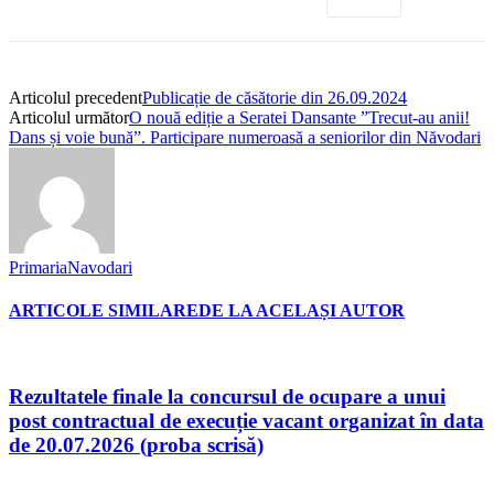
Articolul precedent
Publicație de căsătorie din 26.09.2024
Articolul următor
O nouă ediție a Seratei Dansante ”Trecut-au anii!
Dans și voie bună”. Participare numeroasă a seniorilor din Năvodari
PrimariaNavodari
ARTICOLE SIMILARE
DE LA ACELAȘI AUTOR
Rezultatele finale la concursul de ocupare a unui
post contractual de execuție vacant organizat în data
de 20.07.2026 (proba scrisă)