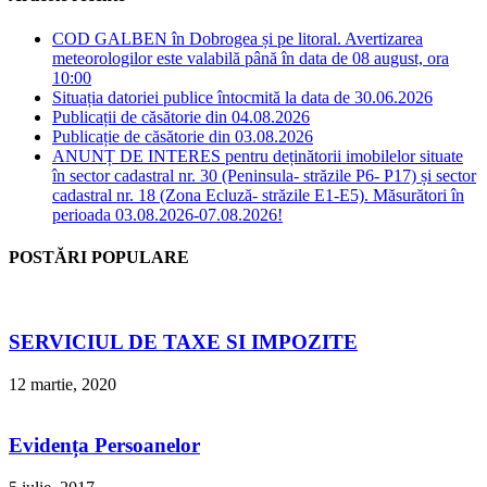
COD GALBEN în Dobrogea și pe litoral. Avertizarea
meteorologilor este valabilă până în data de 08 august, ora
10:00
Situația datoriei publice întocmită la data de 30.06.2026
Publicații de căsătorie din 04.08.2026
Publicație de căsătorie din 03.08.2026
ANUNȚ DE INTERES pentru deținătorii imobilelor situate
în sector cadastral nr. 30 (Peninsula- străzile P6- P17) și sector
cadastral nr. 18 (Zona Ecluză- străzile E1-E5). Măsurători în
perioada 03.08.2026-07.08.2026!
POSTĂRI POPULARE
SERVICIUL DE TAXE SI IMPOZITE
12 martie, 2020
Evidența Persoanelor