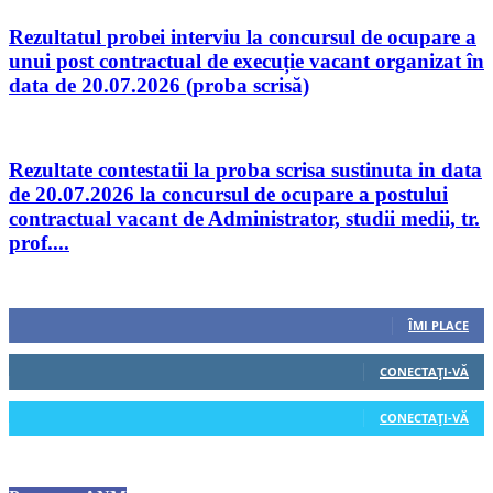
Rezultatul probei interviu la concursul de ocupare a
unui post contractual de execuție vacant organizat în
data de 20.07.2026 (proba scrisă)
Rezultate contestatii la proba scrisa sustinuta in data
de 20.07.2026 la concursul de ocupare a postului
contractual vacant de Administrator, studii medii, tr.
prof....
Urmăriți-ne
0
Fani
ÎMI PLACE
0
Cititori
CONECTAȚI-VĂ
0
Cititori
CONECTAȚI-VĂ