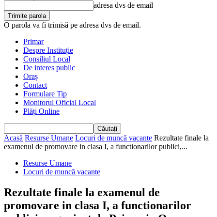
adresa dvs de email
O parola va fi trimisă pe adresa dvs de email.
Primar
Despre Instituție
Consiliul Local
De interes public
Oraș
Contact
Formulare Tip
Monitorul Oficial Local
Plăți Online
Acasă
Resurse Umane
Locuri de muncă vacante
Rezultate finale la
examenul de promovare in clasa I, a functionarilor publici,...
Resurse Umane
Locuri de muncă vacante
Rezultate finale la examenul de
promovare in clasa I, a functionarilor