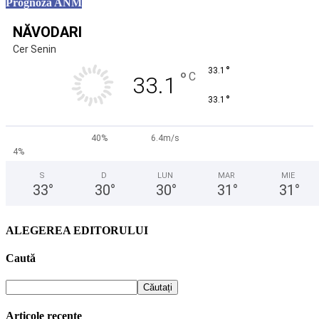
Prognoza ANM
NĂVODARI
Cer Senin
°
33.1
°
C
33.1
°
33.1
40%
6.4m/s
4%
S
D
LUN
MAR
MIE
33
°
30
°
30
°
31
°
31
°
ALEGEREA EDITORULUI
Caută
Articole recente