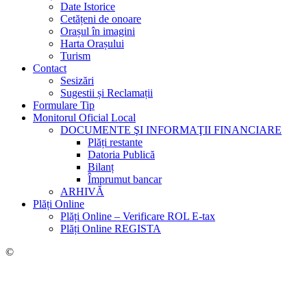
Date Istorice
Cetățeni de onoare
Orașul în imagini
Harta Orașului
Turism
Contact
Sesizări
Sugestii și Reclamații
Formulare Tip
Monitorul Oficial Local
DOCUMENTE ŞI INFORMAŢII FINANCIARE
Plăți restante
Datoria Publică
Bilanț
Împrumut bancar
ARHIVĂ
Plăți Online
Plăți Online – Verificare ROL E-tax
Plăți Online REGISTA
©