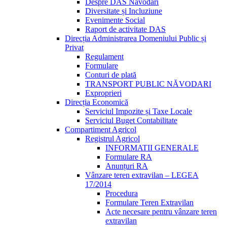
Despre DAS Năvodari
Diversitate și Incluziune
Evenimente Social
Raport de activitate DAS
Direcția Administrarea Domeniului Public și
Privat
Regulament
Formulare
Conturi de plată
TRANSPORT PUBLIC NĂVODARI
Exproprieri
Direcția Economică
Serviciul Impozite și Taxe Locale
Serviciul Buget Contabilitate
Compartiment Agricol
Registrul Agricol
INFORMATII GENERALE
Formulare RA
Anunțuri RA
Vânzare teren extravilan – LEGEA
17/2014
Procedura
Formulare Teren Extravilan
Acte necesare pentru vânzare teren
extravilan