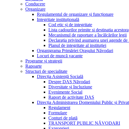
Conducere
Organizare
Regulamentul de organizare și funcționare
Integritate instituțională
Cod etic și de integritate
Lista cadourilor primite si destinatia acesto
Mecanismul de raportare a încălcărilor legii
Declarația privind asumarea unei agende de i
Planul de integritate al instituției
Organigrama Primăriei Orașului Năvodari
Locuri de muncă vacante
Programe și strategii
Rapoarte
Structuri de specialitate
Direcția Asistență Socială
Despre DAS Năvodari
Diversitate și Incluziune
Evenimente Social
Raport de activitate DAS
Direcția Administrarea Domeniului Public și Privat
Regulament
Formulare
Conturi de plată
TRANSPORT PUBLIC NĂVODARI
Exproprieri