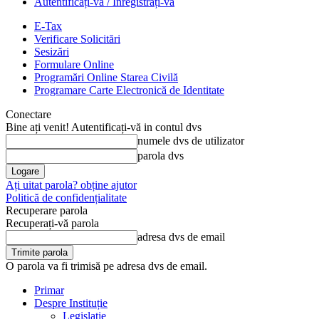
Autentificați-vă / Înregistrați-vă
E-Tax
Verificare Solicitări
Sesizări
Formulare Online
Programări Online Starea Civilă
Programare Carte Electronică de Identitate
Conectare
Bine ați venit! Autentificați-vă in contul dvs
numele dvs de utilizator
parola dvs
Ați uitat parola? obține ajutor
Politică de confidențialitate
Recuperare parola
Recuperați-vă parola
adresa dvs de email
O parola va fi trimisă pe adresa dvs de email.
Primar
Despre Instituție
Legislație