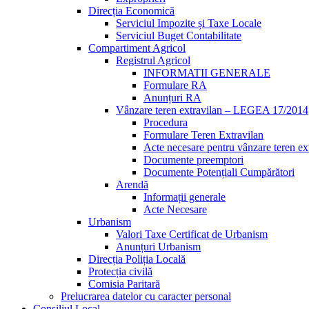
Direcția Economică
Serviciul Impozite și Taxe Locale
Serviciul Buget Contabilitate
Compartiment Agricol
Registrul Agricol
INFORMATII GENERALE
Formulare RA
Anunțuri RA
Vânzare teren extravilan – LEGEA 17/2014
Procedura
Formulare Teren Extravilan
Acte necesare pentru vânzare teren ex
Documente preemptori
Documente Potențiali Cumpărători
Arendă
Informații generale
Acte Necesare
Urbanism
Valori Taxe Certificat de Urbanism
Anunțuri Urbanism
Direcția Poliția Locală
Protecția civilă
Comisia Paritară
Prelucrarea datelor cu caracter personal
Consiliul Local