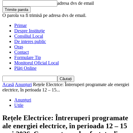
adresa dvs de email
O parola va fi trimisă pe adresa dvs de email.
Primar
Despre Instituție
Consiliul Local
De interes public
Oraș
Contact
Formulare Tip
Monitorul Oficial Local
Plăți Online
Acasă
Anunțuri
Rețele Electrice: Întreruperi programate ale energiei
electrice, în perioada 12 – 15...
Anunțuri
Utile
Rețele Electrice: Întreruperi programate
ale energiei electrice, în perioada 12 – 15