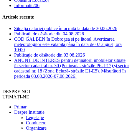
Consiliul Local
207
Informatii
206
Articole recente
Situația datoriei publice întocmită la data de 30.06.2026
Publicații de căsătorie din 04.08.2026
COD GALBEN în Dobrogea și pe litoral. Avertizarea
meteorologilor este valabilă până în data de 07 august, ora
10:00
Publicație de căsătorie din 03.08.2026
ANUNȚ DE INTERES pentru deținătorii imobilelor situate
în sector cadastral nr. 30 (Peninsula- străzile P6- P17) și sector
cadastral nr. 18 (Zona Ecluză- străzile E1-E5). Măsurători în
perioada 03.08.2026-07.08.2026!
DESPRE NOI
URMAȚI-NE
Primar
Despre Instituție
Legislație
Conducere
Organizare