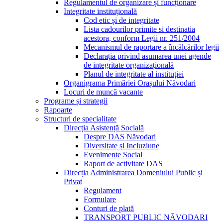
Regulamentul de organizare și funcționare
Integritate instituțională
Cod etic și de integritate
Lista cadourilor primite si destinatia
acestora, conform Legii nr. 251/2004
Mecanismul de raportare a încălcărilor legii
Declarația privind asumarea unei agende
de integritate organizațională
Planul de integritate al instituției
Organigrama Primăriei Orașului Năvodari
Locuri de muncă vacante
Programe și strategii
Rapoarte
Structuri de specialitate
Direcția Asistență Socială
Despre DAS Năvodari
Diversitate și Incluziune
Evenimente Social
Raport de activitate DAS
Direcția Administrarea Domeniului Public și
Privat
Regulament
Formulare
Conturi de plată
TRANSPORT PUBLIC NĂVODARI