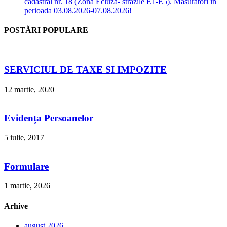
cadastral nr. 18 (Zona Ecluză- străzile E1-E5). Măsurători în
perioada 03.08.2026-07.08.2026!
POSTĂRI POPULARE
SERVICIUL DE TAXE SI IMPOZITE
12 martie, 2020
Evidența Persoanelor
5 iulie, 2017
Formulare
1 martie, 2026
Arhive
august 2026