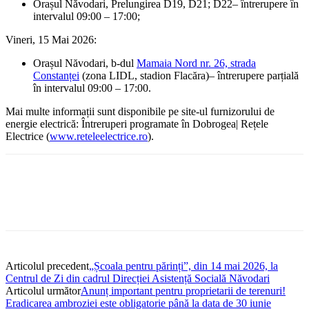
Orașul Năvodari, Prelungirea D19, D21; D22– întrerupere în
intervalul 09:00 – 17:00;
Vineri, 15 Mai 2026:
Orașul Năvodari, b-dul
Mamaia Nord nr. 26, strada
Constanței
(zona LIDL, stadion Flacăra)– întrerupere parțială
în intervalul 09:00 – 17:00.
Mai multe informații sunt disponibile pe site-ul furnizorului de
energie electrică: Întreruperi programate în Dobrogea| Rețele
Electrice (
www.reteleelectrice.ro
).
Articolul precedent
„Școala pentru părinți”, din 14 mai 2026, la
Centrul de Zi din cadrul Direcției Asistență Socială Năvodari
Articolul următor
Anunț important pentru proprietarii de terenuri!
Eradicarea ambroziei este obligatorie până la data de 30 iunie