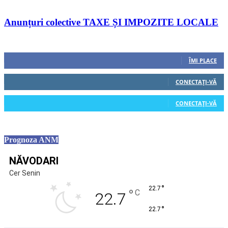
Anunțuri colective TAXE ȘI IMPOZITE LOCALE
Urmăriți-ne
0
Fani
ÎMI PLACE
0
Cititori
CONECTAȚI-VĂ
0
Cititori
CONECTAȚI-VĂ
Prognoza ANM
NĂVODARI
Cer Senin
°
22.7
°
C
22.7
°
22.7