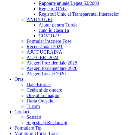
Rapoarte anuale Legea 52/2003
Registru ONG
Registrul Unic al Transparentei Intereselor
ANUNȚURI
Ajutor pentru Turcia
Cald în Casa Ta
COVID-19
Formular înscriere Fose
Recensământ 2021
AJUT UCRAINA
ALEGERI 2024
Alegeri Prezidențiale 2025
Alegeri Parlamentare 2020
Alegeri Locale 2020
Oraș
Date Istorice
Cetățeni de onoare
Orașul în imagini
Harta Orașului
Turism
Contact
Sesizări
Sugestii și Reclamații
Formulare Tip
Monitorul Oficial Local