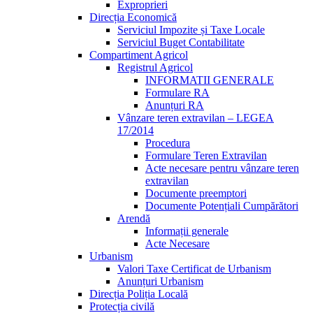
Exproprieri
Direcția Economică
Serviciul Impozite și Taxe Locale
Serviciul Buget Contabilitate
Compartiment Agricol
Registrul Agricol
INFORMATII GENERALE
Formulare RA
Anunțuri RA
Vânzare teren extravilan – LEGEA
17/2014
Procedura
Formulare Teren Extravilan
Acte necesare pentru vânzare teren
extravilan
Documente preemptori
Documente Potențiali Cumpărători
Arendă
Informații generale
Acte Necesare
Urbanism
Valori Taxe Certificat de Urbanism
Anunțuri Urbanism
Direcția Poliția Locală
Protecția civilă