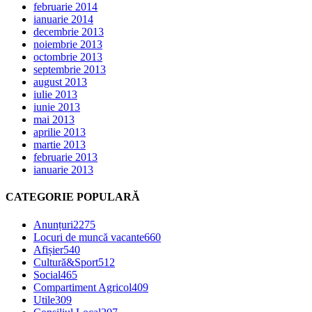
februarie 2014
ianuarie 2014
decembrie 2013
noiembrie 2013
octombrie 2013
septembrie 2013
august 2013
iulie 2013
iunie 2013
mai 2013
aprilie 2013
martie 2013
februarie 2013
ianuarie 2013
CATEGORIE POPULARĂ
Anunțuri
2275
Locuri de muncă vacante
660
Afișier
540
Cultură&Sport
512
Social
465
Compartiment Agricol
409
Utile
309