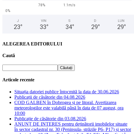
78%
1.1m/s
0%
J
VIN
S
D
LUN
23
°
33
°
34
°
29
°
29
°
ALEGEREA EDITORULUI
Caută
Articole recente
Situația datoriei publice întocmită la data de 30.06.2026
Publicații de căsătorie din 04.08.2026
COD GALBEN în Dobrogea și pe litoral. Avertizarea
meteorologilor este valabilă până în data de 07 august, ora
10:00
Publicație de căsătorie din 03.08.2026
ANUNȚ DE INTERES pentru deținătorii imobilelor situate
în sector cadastral nr. 30 (Peninsula- străzile P6- P17) și sector