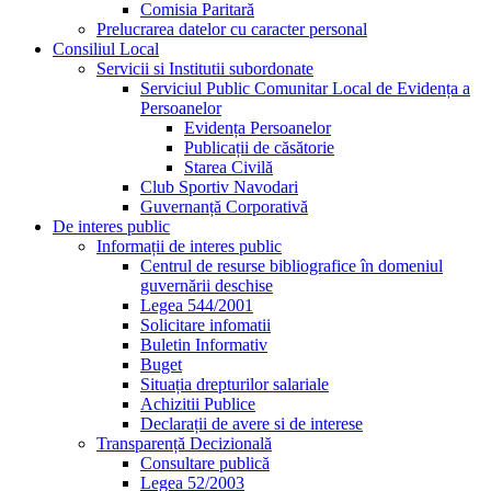
Comisia Paritară
Prelucrarea datelor cu caracter personal
Consiliul Local
Servicii si Institutii subordonate
Serviciul Public Comunitar Local de Evidența a
Persoanelor
Evidența Persoanelor
Publicații de căsătorie
Starea Civilă
Club Sportiv Navodari
Guvernanță Corporativă
De interes public
Informații de interes public
Centrul de resurse bibliografice în domeniul
guvernării deschise
Legea 544/2001
Solicitare infomatii
Buletin Informativ
Buget
Situația drepturilor salariale
Achizitii Publice
Declarații de avere si de interese
Transparență Decizională
Consultare publică
Legea 52/2003