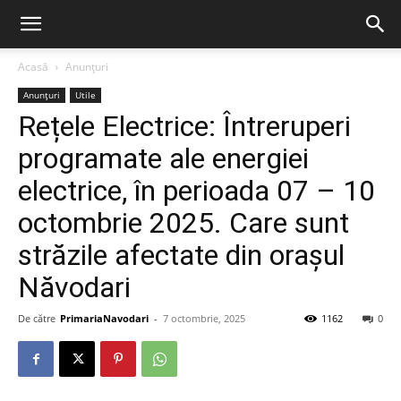
Acasă
Anunțuri
Anunțuri
Utile
Rețele Electrice: Întreruperi
programate ale energiei
electrice, în perioada 07 – 10
octombrie 2025. Care sunt
străzile afectate din orașul
Năvodari
De către
PrimariaNavodari
-
7 octombrie, 2025
1162
0