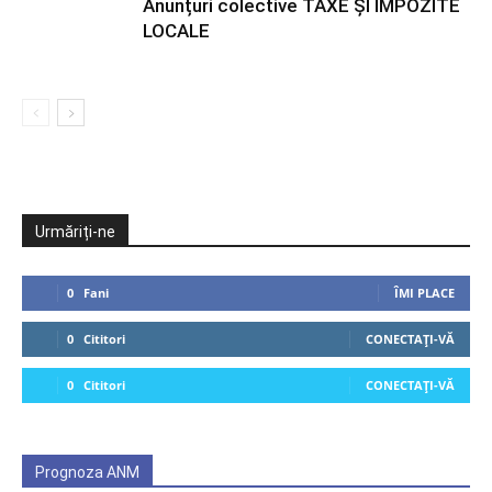
Anunțuri colective TAXE ȘI IMPOZITE
LOCALE
Urmăriți-ne
0
Fani
ÎMI PLACE
0
Cititori
CONECTAȚI-VĂ
0
Cititori
CONECTAȚI-VĂ
Prognoza ANM