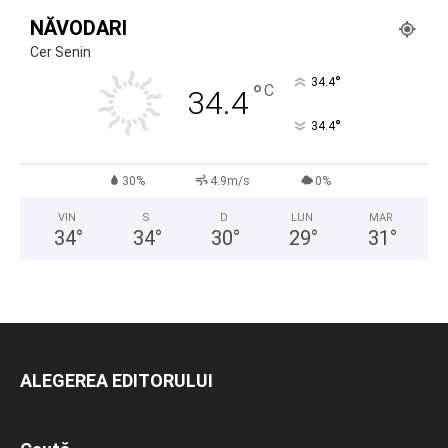
NĂVODARI
Cer Senin
°
34.4
°
C
34.4
°
34.4
30%
4.9m/s
0%
VIN
S
D
LUN
MAR
34
°
34
°
30
°
29
°
31
°
ALEGEREA EDITORULUI