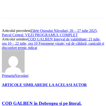
Articolul precedent
Zilele Orașului Năvodari, 26 – 27 iulie 2025,
Parcul Central. VEZI PROGRAMUL COMPLET
Articolul următor
COD GALBEN Interval de valabilitate: 21 iulie,
ora 10 – 22 iulie, ora 10 Fenomene vizate: val de căldură, caniculă și
disconfort termic ridicat
PrimariaNavodari
ARTICOLE SIMILARE
DE LA ACELAȘI AUTOR
COD GALBEN în Dobrogea și pe litoral.