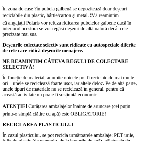
În zona de case ?în pubela galbenă se depozitează doar deșeuri
reciclabile din plastic, hârtie/carton și metal. ❗Vă reamintim
că angajații Polaris vor refuza ridicarea pubelelor galbene dacă în
interiorul acestora se vor regăsi deșeuri de altă natură decât cele
precizate mai sus.
Deșeurile colectate selectiv sunt ridicate cu autospeciale diferite
de cele care ridică deșeurile menajere.
NE REAMINTIM CÂTEVA REGULI DE COLECTARE
SELECTIVĂ!
În funcție de material, anumite obiecte pot fi reciclate de mai multe
ori – unele se reciclează foarte ușor, iar altele deloc. Pe de altă parte,
unele tipuri de materiale nu se reciclează în general, pentru că
această activitate nu poate fi susținută economic.
ATENȚIE
❗
Curățarea ambalajelor înainte de aruncare (cel puțin
printr-o simplă clătire cu apă) este OBLIGATORIE!
RECICLAREA PLASTICULUI
În cazul plasticului, se pot recicla următoarele ambalaje: PET-urile,
folia de plastic (de exemplu, de la baxurile de apă), găletușele de