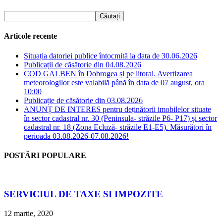
Articole recente
Situația datoriei publice întocmită la data de 30.06.2026
Publicații de căsătorie din 04.08.2026
COD GALBEN în Dobrogea și pe litoral. Avertizarea
meteorologilor este valabilă până în data de 07 august, ora
10:00
Publicație de căsătorie din 03.08.2026
ANUNȚ DE INTERES pentru deținătorii imobilelor situate
în sector cadastral nr. 30 (Peninsula- străzile P6- P17) și sector
cadastral nr. 18 (Zona Ecluză- străzile E1-E5). Măsurători în
perioada 03.08.2026-07.08.2026!
POSTĂRI POPULARE
SERVICIUL DE TAXE SI IMPOZITE
12 martie, 2020