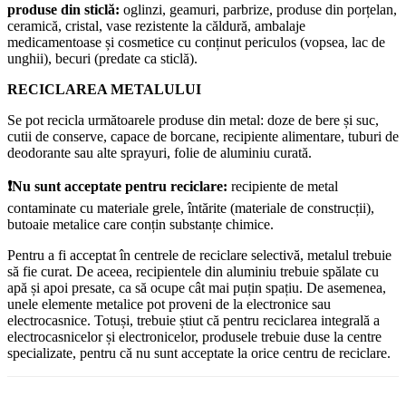
produse din sticlă:
oglinzi, geamuri, parbrize, produse din porțelan,
ceramică, cristal, vase rezistente la căldură, ambalaje
medicamentoase și cosmetice cu conținut periculos (vopsea, lac de
unghii), becuri (predate ca sticlă).
RECICLAREA METALULUI
Se pot recicla următoarele produse din metal: doze de bere și suc,
cutii de conserve, capace de borcane, recipiente alimentare, tuburi de
deodorante sau alte sprayuri, folie de aluminiu curată.
❗
Nu sunt acceptate pentru reciclare:
recipiente de metal
contaminate cu materiale grele, întărite (materiale de construcții),
butoaie metalice care conțin substanțe chimice.
Pentru a fi acceptat în centrele de reciclare selectivă, metalul trebuie
să fie curat. De aceea, recipientele din aluminiu trebuie spălate cu
apă și apoi presate, ca să ocupe cât mai puțin spațiu. De asemenea,
unele elemente metalice pot proveni de la electronice sau
electrocasnice. Totuși, trebuie știut că pentru reciclarea integrală a
electrocasnicelor și electronicelor, produsele trebuie duse la centre
specializate, pentru că nu sunt acceptate la orice centru de reciclare.