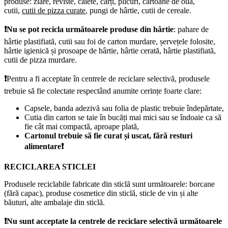
produse: ziare, reviste, caiete, cărți, plicuri, cartoane de ouă,
cutii,
cutii de pizza curate
, pungi de hârtie, cutii de cereale.
❗
Nu se pot recicla următoarele produse din hârtie
: pahare de
hârtie plastifiată, cutii sau foi de carton murdare, șervețele folosite,
hârtie igienică și prosoape de hârtie, hârtie cerată, hârtie plastifiată,
cutii de pizza murdare.
❗
Pentru a fi acceptate în centrele de reciclare selectivă, produsele
trebuie să fie colectate respectând anumite cerințe foarte clare:
Capsele, banda adezivă sau folia de plastic trebuie îndepărtate,
Cutia din carton se taie în bucăți mai mici sau se îndoaie ca să
fie cât mai compactă, aproape plată,
Cartonul trebuie să fie curat și uscat, fără resturi
alimentare
❗
RECICLAREA STICLEI
Produsele reciclabile fabricate din sticlă sunt următoarele: borcane
(fără capac), produse cosmetice din sticlă, sticle de vin și alte
băuturi, alte ambalaje din sticlă.
❗
Nu sunt acceptate la centrele de reciclare selectivă următoarele