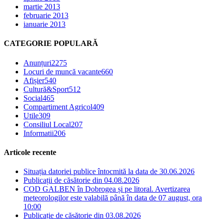
martie 2013
februarie 2013
ianuarie 2013
CATEGORIE POPULARĂ
Anunțuri
2275
Locuri de muncă vacante
660
Afișier
540
Cultură&Sport
512
Social
465
Compartiment Agricol
409
Utile
309
Consiliul Local
207
Informatii
206
Articole recente
Situația datoriei publice întocmită la data de 30.06.2026
Publicații de căsătorie din 04.08.2026
COD GALBEN în Dobrogea și pe litoral. Avertizarea
meteorologilor este valabilă până în data de 07 august, ora
10:00
Publicație de căsătorie din 03.08.2026