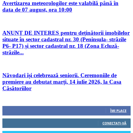
Avertizarea meteorologilor este valabilă până în
data de 07 august, ora 10:00
ANUNȚ DE INTERES pentru deținătorii imobilelor
situate în sector cadastral nr. 30 (Peninsula- străzile
P6- P17) și sector cadastral nr. 18 (Zona Ecluză-
străzile...
Năvodari își celebrează seniorii. Ceremoniile de
premiere au debutat marți, 14 iulie 2026, la Casa
Căsătoriilor
Urmăriți-ne
0
Fani
ÎMI PLACE
0
Cititori
CONECTAȚI-VĂ
0
Cititori