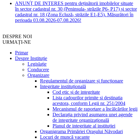
ANUNȚ DE INTERES pentru deținătorii imobilelor situate
în sector cadastral nr. 30 (Peninsula- străzile P6- P17) și sector
cadastral nr. 18 (Zona Ecluză- străzile E1-E5). Măsurători în
perioada 03.08.2026-07.08.2026!
DESPRE NOI
URMAȚI-NE
Primar
Despre Instituție
Legislație
Conducere
Organizare
Regulamentul de organizare și funcționare
Integritate instituțională
Cod etic și de integritate
Lista cadourilor primite si destinatia
acestora, conform Legii nr. 251/2004
Mecanismul de raportare a încălcărilor legii
Declarația privind asumarea unei agende
de integritate organizațională
Planul de integritate al instituției
Organigrama Primăriei Orașului Năvodari
Locuri de muncă vacante