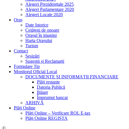
Alegeri Prezidențiale 2025
Alegeri Parlamentare 2020
Alegeri Locale 2020
Oraș
Date Istorice
Cetățeni de onoare
Orașul în imagini
Harta Orașului
Turism
Contact
Sesizări
Sugestii și Reclamații
Formulare Tip
Monitorul Oficial Local
DOCUMENTE ŞI INFORMAŢII FINANCIARE
Plăți restante
Datoria Publică
Bilanț
Împrumut bancar
ARHIVĂ
Plăți Online
Plăți Online – Verificare ROL E-tax
Plăți Online REGISTA
©