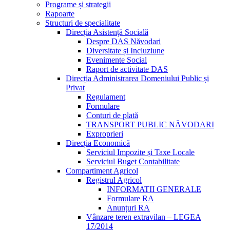
Programe și strategii
Rapoarte
Structuri de specialitate
Direcția Asistență Socială
Despre DAS Năvodari
Diversitate și Incluziune
Evenimente Social
Raport de activitate DAS
Direcția Administrarea Domeniului Public și
Privat
Regulament
Formulare
Conturi de plată
TRANSPORT PUBLIC NĂVODARI
Exproprieri
Direcția Economică
Serviciul Impozite și Taxe Locale
Serviciul Buget Contabilitate
Compartiment Agricol
Registrul Agricol
INFORMATII GENERALE
Formulare RA
Anunțuri RA
Vânzare teren extravilan – LEGEA
17/2014