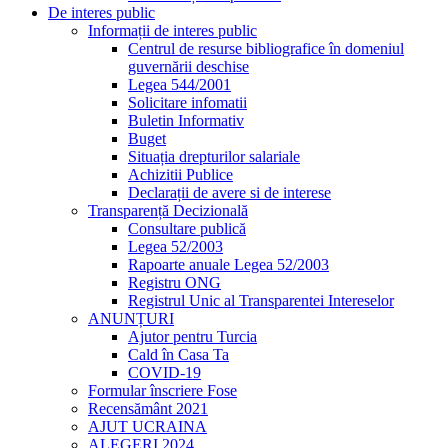
De interes public
Informații de interes public
Centrul de resurse bibliografice în domeniul
guvernării deschise
Legea 544/2001
Solicitare infomatii
Buletin Informativ
Buget
Situația drepturilor salariale
Achizitii Publice
Declarații de avere si de interese
Transparență Decizională
Consultare publică
Legea 52/2003
Rapoarte anuale Legea 52/2003
Registru ONG
Registrul Unic al Transparentei Intereselor
ANUNȚURI
Ajutor pentru Turcia
Cald în Casa Ta
COVID-19
Formular înscriere Fose
Recensământ 2021
AJUT UCRAINA
ALEGERI 2024