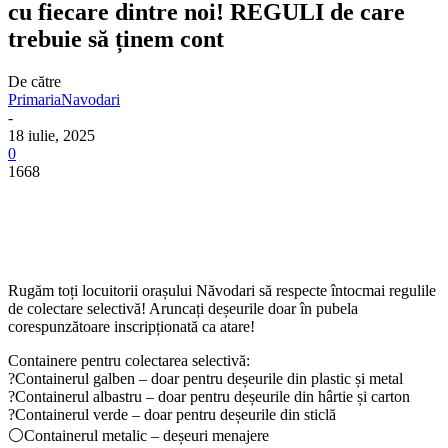
cu fiecare dintre noi! REGULI de care
trebuie să ținem cont
De către
PrimariaNavodari
-
18 iulie, 2025
0
1668
Rugăm toți locuitorii orașului Năvodari să respecte întocmai regulile
de colectare selectivă! Aruncați deșeurile doar în pubela
corespunzătoare inscripționată ca atare!
Containere pentru colectarea selectivă:
?Containerul galben – doar pentru deșeurile din plastic și metal
?Containerul albastru – doar pentru deșeurile din hârtie și carton
?Containerul verde – doar pentru deșeurile din sticlă
⚪Containerul metalic – deșeuri menajere