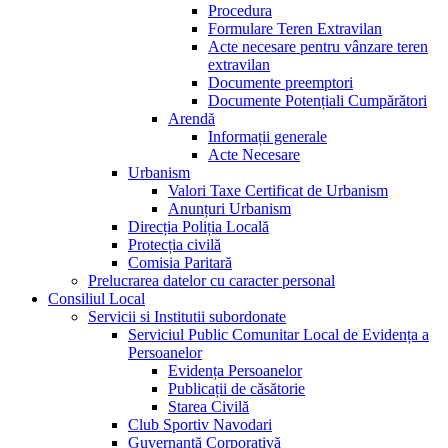
Procedura
Formulare Teren Extravilan
Acte necesare pentru vânzare teren
extravilan
Documente preemptori
Documente Potențiali Cumpărători
Arendă
Informații generale
Acte Necesare
Urbanism
Valori Taxe Certificat de Urbanism
Anunțuri Urbanism
Direcția Poliția Locală
Protecția civilă
Comisia Paritară
Prelucrarea datelor cu caracter personal
Consiliul Local
Servicii si Institutii subordonate
Serviciul Public Comunitar Local de Evidența a
Persoanelor
Evidența Persoanelor
Publicații de căsătorie
Starea Civilă
Club Sportiv Navodari
Guvernanță Corporativă