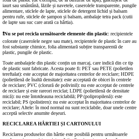
iaurt sau smântână, lăzile și navetele, caserolele transparente, pungile
alimentare, sticlele de lapte, sticlele de detergent lichid și balsam
pentru rufe, sticlele de șampon și balsam, ambalaje tetra pack (cutii
de lapte sau suc care arată ca hârtia).
❗
Nu se pot recicla următoarele elemente din plastic
: recipientele
colorate (caserolele negre sau mate), recipientele de plastic în care au
fost substanțe chimice, folia alimentară subțire transparentă de
plastic, pungile de plastic.
Toate ambalajele din plastic conțin un marcaj, care indică din ce tip
de plastic sunt fabricate. Acesta poate fi: PET sau PETE (polietilen
tereftalat): este acceptat de majoritatea centrelor de reciclare; HDPE
(polietilenă de înaltă densitate): este acceptată de obicei în centrele
de reciclare; PVC (clorură de polivinil): nu este acceptat de centrele
de reciclare și este rareori reciclat; LDPE (polietilenă de densitate
mică): nu este întotdeauna reciclabilă; PP (polipropilenă): este
reciclabil; PS (polistiren): nu este acceptat în majoritatea centrelor de
reciclare; Altele: în mod normal nu sunt reciclabile, doar unele centre
acceptă selectiv anumite deșeuri.
RECICLAREA HÂRTIEI ȘI CARTONULUI
Reciclarea produselor din hârtie este posibilă pentru următoarele