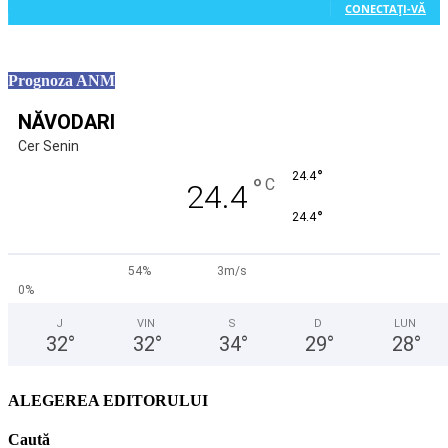
CONECTAȚI-VĂ
Prognoza ANM
NĂVODARI
Cer Senin
°
24.4
°
C
24.4
°
24.4
54%
3m/s
0%
J
VIN
S
D
LUN
32
°
32
°
34
°
29
°
28
°
ALEGEREA EDITORULUI
Caută