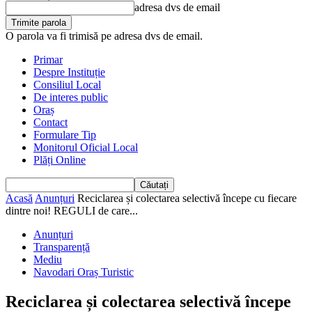
adresa dvs de email
O parola va fi trimisă pe adresa dvs de email.
Primar
Despre Instituție
Consiliul Local
De interes public
Oraș
Contact
Formulare Tip
Monitorul Oficial Local
Plăți Online
Acasă
Anunțuri
Reciclarea și colectarea selectivă începe cu fiecare
dintre noi! REGULI de care...
Anunțuri
Transparență
Mediu
Navodari Oraș Turistic
Reciclarea și colectarea selectivă începe