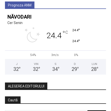
Prognoza ANM
NĂVODARI
Cer Senin
°
24.4
°
C
24.4
°
24.4
54%
3m/s
0%
J
VIN
S
D
LUN
32
°
32
°
34
°
29
°
28
°
ALEGEREA EDITORULUI
Caută