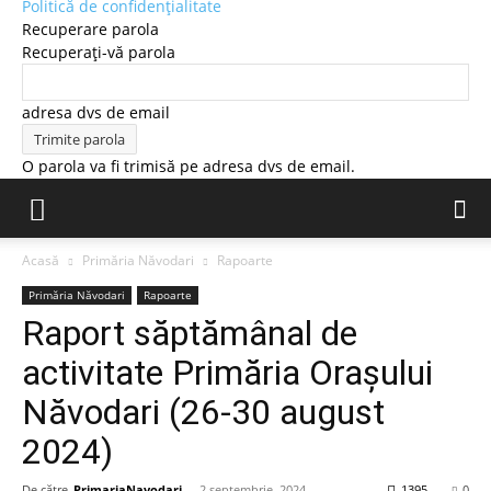
Politică de confidențialitate
Recuperare parola
Recuperați-vă parola
adresa dvs de email
O parola va fi trimisă pe adresa dvs de email.
Acasă
Primăria Năvodari
Rapoarte
Primăria Năvodari
Rapoarte
Raport săptămânal de
activitate Primăria Orașului
Năvodari (26-30 august
2024)
De către
PrimariaNavodari
-
2 septembrie, 2024
1395
0