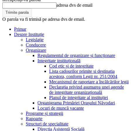
adresa dvs de email
O parola va fi trimisă pe adresa dvs de email.
Primar
Despre Instituție
Legislație
Conducere
Organizare
Regulamentul de organizare și funcționare
Integritate instituțională
Cod etic și de integritate
Lista cadourilor primite si destinatia
acestora, conform Legii nr. 251/2004
Mecanismul de raportare a încălcărilor legii
Declarația privind asumarea unei agende
de integritate organizațională
Planul de integritate al instituției
Organigrama Primăriei Orașului Năvodari
Locuri de muncă vacante
Programe și strategii
Rapoarte
Structuri de specialitate
Direcția Asistență Socială