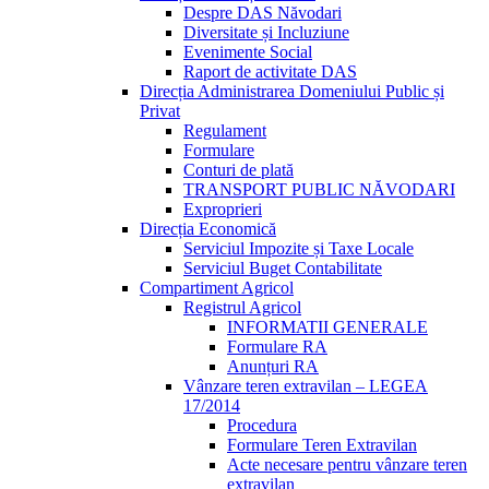
Despre DAS Năvodari
Diversitate și Incluziune
Evenimente Social
Raport de activitate DAS
Direcția Administrarea Domeniului Public și
Privat
Regulament
Formulare
Conturi de plată
TRANSPORT PUBLIC NĂVODARI
Exproprieri
Direcția Economică
Serviciul Impozite și Taxe Locale
Serviciul Buget Contabilitate
Compartiment Agricol
Registrul Agricol
INFORMATII GENERALE
Formulare RA
Anunțuri RA
Vânzare teren extravilan – LEGEA
17/2014
Procedura
Formulare Teren Extravilan
Acte necesare pentru vânzare teren
extravilan