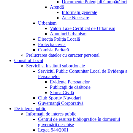
Documente Potențiali Cumpărători
Arendă
Informații generale
Acte Necesare
Urbanism
Valori Taxe Certificat de Urbanism
Anunțuri Urbanism
Direcția Poliția Locală
Protecția civilă
Comisia Paritară
Prelucrarea datelor cu caracter personal
Consiliul Local
Servicii si Institutii subordonate
Serviciul Public Comunitar Local de Evidența a
Persoanelor
Evidența Persoanelor
Publicații de căsătorie
Starea Civilă
Club Sportiv Navodari
Guvernanță Corporativă
De interes public
Informații de interes public
Centrul de resurse bibliografice în domeniul
guvernării deschise
Legea 544/2001