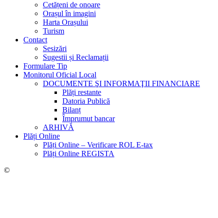
Cetățeni de onoare
Orașul în imagini
Harta Orașului
Turism
Contact
Sesizări
Sugestii și Reclamații
Formulare Tip
Monitorul Oficial Local
DOCUMENTE ŞI INFORMAŢII FINANCIARE
Plăți restante
Datoria Publică
Bilanț
Împrumut bancar
ARHIVĂ
Plăți Online
Plăți Online – Verificare ROL E-tax
Plăți Online REGISTA
©