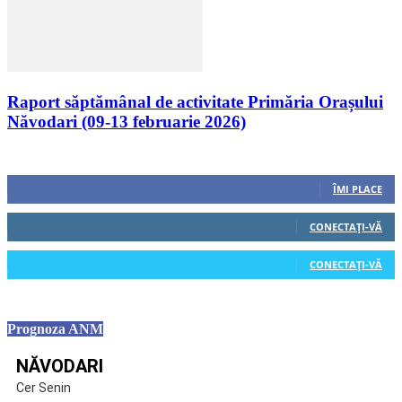
Raport săptămânal de activitate Primăria Orașului
Năvodari (09-13 februarie 2026)
Urmăriți-ne
0
Fani
ÎMI PLACE
0
Cititori
CONECTAȚI-VĂ
0
Cititori
CONECTAȚI-VĂ
Prognoza ANM
NĂVODARI
Cer Senin