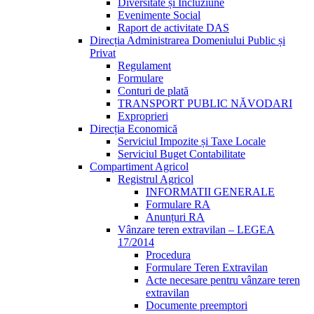
Diversitate și Incluziune
Evenimente Social
Raport de activitate DAS
Direcția Administrarea Domeniului Public și
Privat
Regulament
Formulare
Conturi de plată
TRANSPORT PUBLIC NĂVODARI
Exproprieri
Direcția Economică
Serviciul Impozite și Taxe Locale
Serviciul Buget Contabilitate
Compartiment Agricol
Registrul Agricol
INFORMATII GENERALE
Formulare RA
Anunțuri RA
Vânzare teren extravilan – LEGEA
17/2014
Procedura
Formulare Teren Extravilan
Acte necesare pentru vânzare teren
extravilan
Documente preemptori