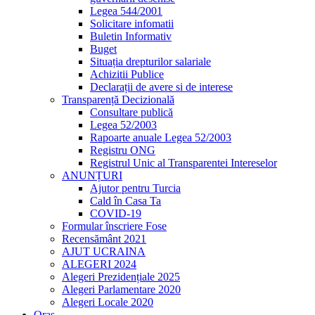
Legea 544/2001
Solicitare infomatii
Buletin Informativ
Buget
Situația drepturilor salariale
Achizitii Publice
Declarații de avere si de interese
Transparență Decizională
Consultare publică
Legea 52/2003
Rapoarte anuale Legea 52/2003
Registru ONG
Registrul Unic al Transparentei Intereselor
ANUNȚURI
Ajutor pentru Turcia
Cald în Casa Ta
COVID-19
Formular înscriere Fose
Recensământ 2021
AJUT UCRAINA
ALEGERI 2024
Alegeri Prezidențiale 2025
Alegeri Parlamentare 2020
Alegeri Locale 2020
Oraș