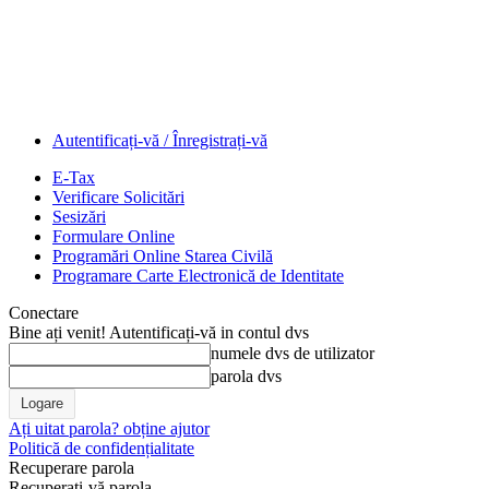
Autentificați-vă / Înregistrați-vă
E-Tax
Verificare Solicitări
Sesizări
Formulare Online
Programări Online Starea Civilă
Programare Carte Electronică de Identitate
Conectare
Bine ați venit! Autentificați-vă in contul dvs
numele dvs de utilizator
parola dvs
Ați uitat parola? obține ajutor
Politică de confidențialitate
Recuperare parola
Recuperați-vă parola