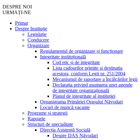
DESPRE NOI
URMAȚI-NE
Primar
Despre Instituție
Legislație
Conducere
Organizare
Regulamentul de organizare și funcționare
Integritate instituțională
Cod etic și de integritate
Lista cadourilor primite si destinatia
acestora, conform Legii nr. 251/2004
Mecanismul de raportare a încălcărilor legii
Declarația privind asumarea unei agende
de integritate organizațională
Planul de integritate al instituției
Organigrama Primăriei Orașului Năvodari
Locuri de muncă vacante
Programe și strategii
Rapoarte
Structuri de specialitate
Direcția Asistență Socială
Despre DAS Năvodari