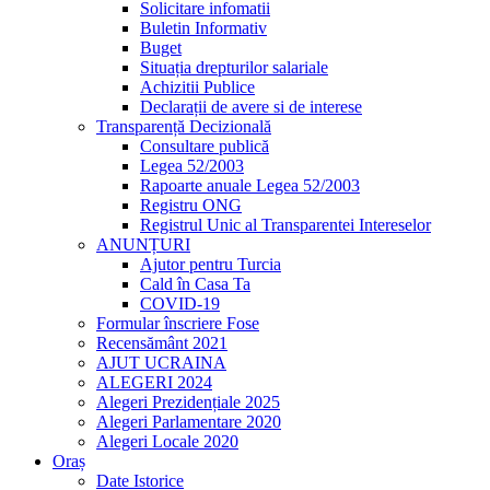
Solicitare infomatii
Buletin Informativ
Buget
Situația drepturilor salariale
Achizitii Publice
Declarații de avere si de interese
Transparență Decizională
Consultare publică
Legea 52/2003
Rapoarte anuale Legea 52/2003
Registru ONG
Registrul Unic al Transparentei Intereselor
ANUNȚURI
Ajutor pentru Turcia
Cald în Casa Ta
COVID-19
Formular înscriere Fose
Recensământ 2021
AJUT UCRAINA
ALEGERI 2024
Alegeri Prezidențiale 2025
Alegeri Parlamentare 2020
Alegeri Locale 2020
Oraș
Date Istorice