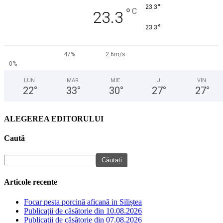
°
23.3
°
C
23.3
°
23.3
47%
2.6m/s
0%
LUN
MAR
MIE
J
VIN
22
°
33
°
30
°
27
°
27
°
ALEGEREA EDITORULUI
Caută
Articole recente
Focar pesta porcină aficană in Siliștea
Publicații de căsătorie din 10.08.2026
Publicații de căsătorie din 07.08.2026