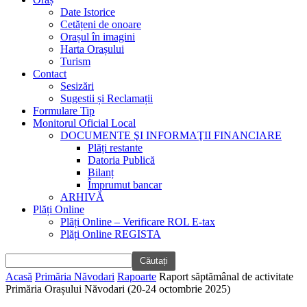
Date Istorice
Cetățeni de onoare
Orașul în imagini
Harta Orașului
Turism
Contact
Sesizări
Sugestii și Reclamații
Formulare Tip
Monitorul Oficial Local
DOCUMENTE ŞI INFORMAŢII FINANCIARE
Plăți restante
Datoria Publică
Bilanț
Împrumut bancar
ARHIVĂ
Plăți Online
Plăți Online – Verificare ROL E-tax
Plăți Online REGISTA
Acasă
Primăria Năvodari
Rapoarte
Raport săptămânal de activitate
Primăria Orașului Năvodari (20-24 octombrie 2025)