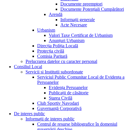
Documente preemptori
Documente Potențiali Cumpărători
Arendă
Informații generale
Acte Necesare
Urbanism
Valori Taxe Certificat de Urbanism
Anunțuri Urbanism
Direcția Poliția Locală
Protecția civilă
Comisia Paritară
Prelucrarea datelor cu caracter personal
Consiliul Local
Servicii si Institutii subordonate
Serviciul Public Comunitar Local de Evidența a
Persoanelor
Evidența Persoanelor
Publicații de căsătorie
Starea Civilă
Club Sportiv Navodari
Guvernanță Corporativă
De interes public
Informații de interes public
Centrul de resurse bibliografice în domeniul
guvernării deschise