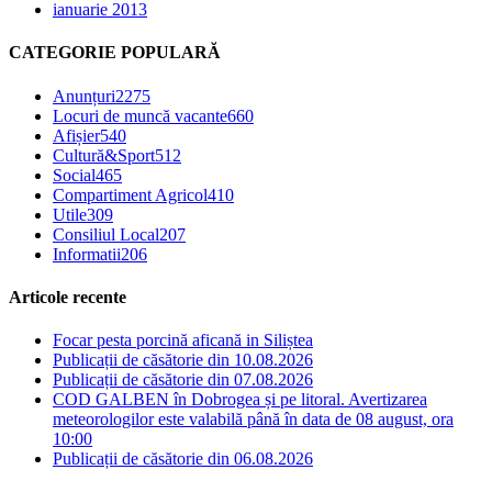
ianuarie 2013
CATEGORIE POPULARĂ
Anunțuri
2275
Locuri de muncă vacante
660
Afișier
540
Cultură&Sport
512
Social
465
Compartiment Agricol
410
Utile
309
Consiliul Local
207
Informatii
206
Articole recente
Focar pesta porcină aficană in Siliștea
Publicații de căsătorie din 10.08.2026
Publicații de căsătorie din 07.08.2026
COD GALBEN în Dobrogea și pe litoral. Avertizarea
meteorologilor este valabilă până în data de 08 august, ora
10:00
Publicații de căsătorie din 06.08.2026