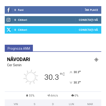
0
Fani
ÎMI PLACE
0
Cititori
CONECTAȚI-VĂ
0
Cititori
CONECTAȚI-VĂ
Prognoza ANM
NĂVODARI
Cer Senin
°
30.3
°
C
30.3
°
30.3
55%
6m/s
0%
VIN
S
D
LUN
MAR