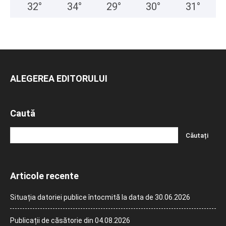
32
°
34
°
29
°
30
°
31
°
ALEGEREA EDITORULUI
Caută
Articole recente
Situația datoriei publice întocmită la data de 30.06.2026
Publicații de căsătorie din 04.08.2026