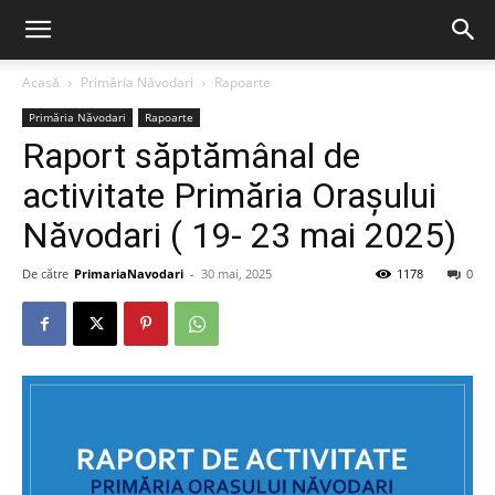
Acasă
Primăria Năvodari
Rapoarte
Primăria Năvodari
Rapoarte
Raport săptămânal de
activitate Primăria Orașului
Năvodari ( 19- 23 mai 2025)
De către
PrimariaNavodari
-
30 mai, 2025
1178
0