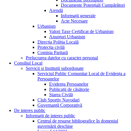
Documente Potențiali Cumpărători
Arendă
Informații generale
Acte Necesare
Urbanism
Valori Taxe Certificat de Urbanism
Anunțuri Urbanism
Direcția Poliția Locală
Protecția civilă
Comisia Paritară
Prelucrarea datelor cu caracter personal
Consiliul Local
Servicii si Institutii subordonate
Serviciul Public Comunitar Local de Evidența a
Persoanelor
Evidența Persoanelor
Publicații de căsătorie
Starea Civilă
Club Sportiv Navodari
Guvernanță Corporativă
De interes public
Informații de interes public
Centrul de resurse bibliografice în domeniul
guvernării deschise