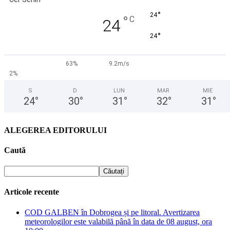
°
24
°
C
24
°
24
63%
9.2m/s
2%
S
D
LUN
MAR
MIE
24
°
30
°
31
°
32
°
31
°
ALEGEREA EDITORULUI
Caută
Articole recente
COD GALBEN în Dobrogea și pe litoral. Avertizarea
meteorologilor este valabilă până în data de 08 august, ora