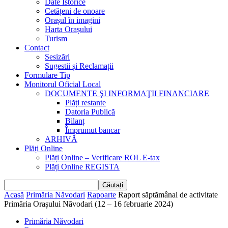
Date Istorice
Cetățeni de onoare
Orașul în imagini
Harta Orașului
Turism
Contact
Sesizări
Sugestii și Reclamații
Formulare Tip
Monitorul Oficial Local
DOCUMENTE ŞI INFORMAŢII FINANCIARE
Plăți restante
Datoria Publică
Bilanț
Împrumut bancar
ARHIVĂ
Plăți Online
Plăți Online – Verificare ROL E-tax
Plăți Online REGISTA
Acasă
Primăria Năvodari
Rapoarte
Raport săptămânal de activitate
Primăria Orașului Năvodari (12 – 16 februarie 2024)
Primăria Năvodari