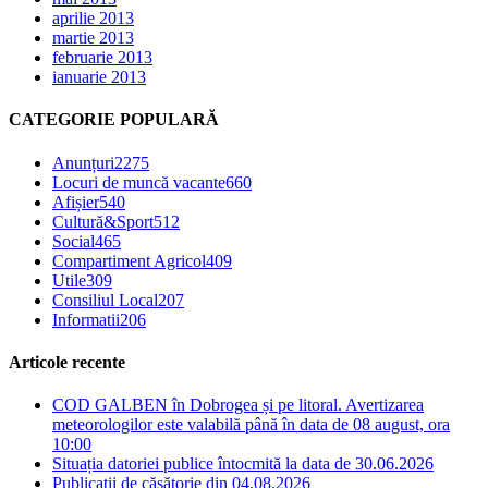
aprilie 2013
martie 2013
februarie 2013
ianuarie 2013
CATEGORIE POPULARĂ
Anunțuri
2275
Locuri de muncă vacante
660
Afișier
540
Cultură&Sport
512
Social
465
Compartiment Agricol
409
Utile
309
Consiliul Local
207
Informatii
206
Articole recente
COD GALBEN în Dobrogea și pe litoral. Avertizarea
meteorologilor este valabilă până în data de 08 august, ora
10:00
Situația datoriei publice întocmită la data de 30.06.2026
Publicații de căsătorie din 04.08.2026