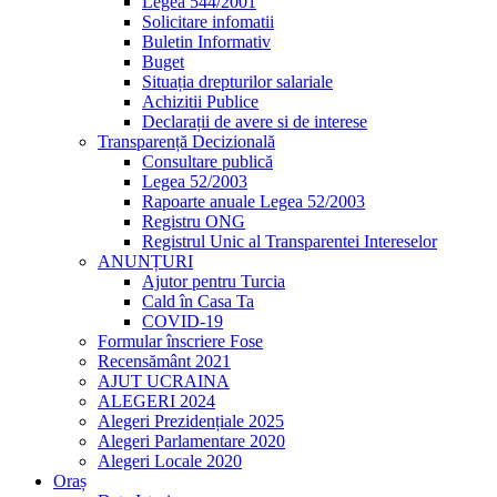
Legea 544/2001
Solicitare infomatii
Buletin Informativ
Buget
Situația drepturilor salariale
Achizitii Publice
Declarații de avere si de interese
Transparență Decizională
Consultare publică
Legea 52/2003
Rapoarte anuale Legea 52/2003
Registru ONG
Registrul Unic al Transparentei Intereselor
ANUNȚURI
Ajutor pentru Turcia
Cald în Casa Ta
COVID-19
Formular înscriere Fose
Recensământ 2021
AJUT UCRAINA
ALEGERI 2024
Alegeri Prezidențiale 2025
Alegeri Parlamentare 2020
Alegeri Locale 2020
Oraș