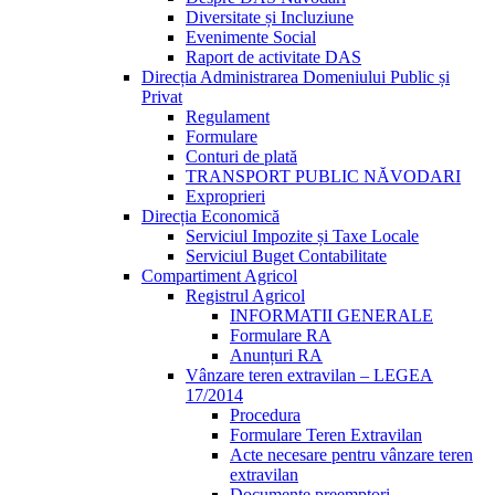
Diversitate și Incluziune
Evenimente Social
Raport de activitate DAS
Direcția Administrarea Domeniului Public și
Privat
Regulament
Formulare
Conturi de plată
TRANSPORT PUBLIC NĂVODARI
Exproprieri
Direcția Economică
Serviciul Impozite și Taxe Locale
Serviciul Buget Contabilitate
Compartiment Agricol
Registrul Agricol
INFORMATII GENERALE
Formulare RA
Anunțuri RA
Vânzare teren extravilan – LEGEA
17/2014
Procedura
Formulare Teren Extravilan
Acte necesare pentru vânzare teren
extravilan
Documente preemptori