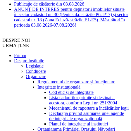
Publicație de căsătorie din 03.08.2026
ANUNȚ DE INTERES pentru deținătorii imobilelor situate
în sector cadastral nr. 30 (Peninsula- străzile P6- P17) și sector
cadastral nr. 18 (Zona Ecluză- străzile E1-E5). Măsurători în
perioada 03.08.2026-07.08.2026!
DESPRE NOI
URMAȚI-NE
Primar
Despre Instituție
Legislație
Conducere
Organizare
Regulamentul de organizare și funcționare
Integritate instituțională
Cod etic și de integritate
Lista cadourilor primite si destinatia
acestora, conform Legii nr. 251/2004
Mecanismul de raportare a încălcărilor legii
Declarația privind asumarea unei agende
de integritate organizațională
Planul de integritate al instituției
Organigrama Primăriei Orașului Năvodari