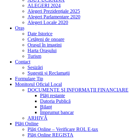
ALEGERI 2024
Alegeri Prezidențiale 2025
Alegeri Parlamentare 2020
Alegeri Locale 2020
Oraș
Date Istorice
Cetățeni de onoare
Orașul în imagini
Harta Orașului
Turism
Contact
Sesizări
Sugestii și Reclamații
Formulare Tip
Monitorul Oficial Local
DOCUMENTE ŞI INFORMAŢII FINANCIARE
Plăți restante
Datoria Publică
Bilanț
Împrumut bancar
ARHIVĂ
Plăți Online
Plăți Online – Verificare ROL E-tax
Plăți Online REGISTA