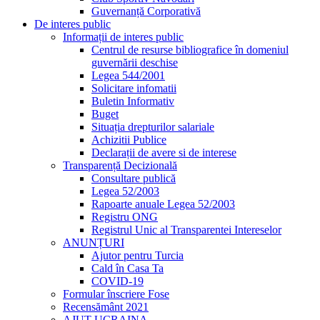
Guvernanță Corporativă
De interes public
Informații de interes public
Centrul de resurse bibliografice în domeniul
guvernării deschise
Legea 544/2001
Solicitare infomatii
Buletin Informativ
Buget
Situația drepturilor salariale
Achizitii Publice
Declarații de avere si de interese
Transparență Decizională
Consultare publică
Legea 52/2003
Rapoarte anuale Legea 52/2003
Registru ONG
Registrul Unic al Transparentei Intereselor
ANUNȚURI
Ajutor pentru Turcia
Cald în Casa Ta
COVID-19
Formular înscriere Fose
Recensământ 2021
AJUT UCRAINA