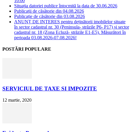
10:00
Situația datoriei publice întocmită la data de 30.06.2026
Publicații de căsătorie din 04.08.2026
Publicație de căsătorie din 03.08.2026
ANUNȚ DE INTERES pentru deținătorii imobilelor situate
în sector cadastral nr. 30 (Peninsula- străzile P6- P17) și sector
cadastral nr. 18 (Zona Ecluză- străzile E1-E5). Măsurători în
perioada 03.08.2026-07.08.2026!
POSTĂRI POPULARE
SERVICIUL DE TAXE SI IMPOZITE
12 martie, 2020