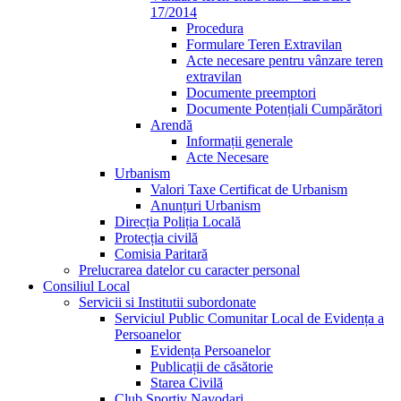
17/2014
Procedura
Formulare Teren Extravilan
Acte necesare pentru vânzare teren
extravilan
Documente preemptori
Documente Potențiali Cumpărători
Arendă
Informații generale
Acte Necesare
Urbanism
Valori Taxe Certificat de Urbanism
Anunțuri Urbanism
Direcția Poliția Locală
Protecția civilă
Comisia Paritară
Prelucrarea datelor cu caracter personal
Consiliul Local
Servicii si Institutii subordonate
Serviciul Public Comunitar Local de Evidența a
Persoanelor
Evidența Persoanelor
Publicații de căsătorie
Starea Civilă
Club Sportiv Navodari