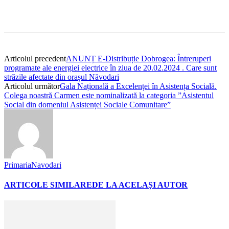
Articolul precedent
ANUNȚ E-Distribuție Dobrogea: Întreruperi
programate ale energiei electrice în ziua de 20.02.2024 . Care sunt
străzile afectate din orașul Năvodari
Articolul următor
Gala Națională a Excelenței în Asistența Socială.
Colega noastră Carmen este nominalizată la categoria ”Asistentul
Social din domeniul Asistenței Sociale Comunitare”
PrimariaNavodari
ARTICOLE SIMILARE
DE LA ACELAȘI AUTOR