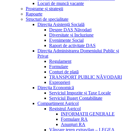
Locuri de muncă vacante
Programe și strategii
Rapoarte
Structuri de specialitate
Direcția Asistență Socială
Despre DAS Năvodari
Diversitate și Incluziune
Evenimente Social
Raport de activitate DAS
Direcția Administrarea Domeniului Public și
Privat
Regulament
Formulare
Conturi de plată
TRANSPORT PUBLIC NĂVODARI
Exproprieri
Direcția Economică
Serviciul Impozite și Taxe Locale
Serviciul Buget Contabilitate
Compartiment Agricol
Registrul Agricol
INFORMATII GENERALE
Formulare RA
Anunțuri RA
Vânzare teren extravilan – LEGEA