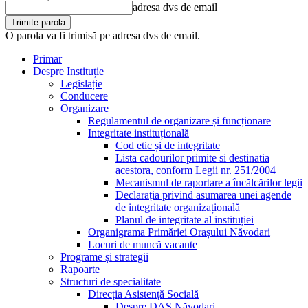
adresa dvs de email
O parola va fi trimisă pe adresa dvs de email.
Primar
Despre Instituție
Legislație
Conducere
Organizare
Regulamentul de organizare și funcționare
Integritate instituțională
Cod etic și de integritate
Lista cadourilor primite si destinatia
acestora, conform Legii nr. 251/2004
Mecanismul de raportare a încălcărilor legii
Declarația privind asumarea unei agende
de integritate organizațională
Planul de integritate al instituției
Organigrama Primăriei Orașului Năvodari
Locuri de muncă vacante
Programe și strategii
Rapoarte
Structuri de specialitate
Direcția Asistență Socială
Despre DAS Năvodari