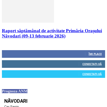
Raport săptămânal de activitate Primăria Orașului
Năvodari (09-13 februarie 2026)
Urmăriți-ne
0
Fani
ÎMI PLACE
0
Cititori
CONECTAȚI-VĂ
0
Cititori
CONECTAȚI-VĂ
Prognoza ANM
NĂVODARI
Cer Senin