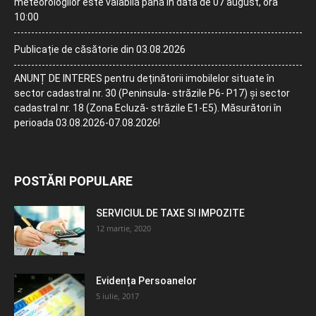
meteorologilor este valabilă până în data de 07 august, ora
10:00
Publicație de căsătorie din 03.08.2026
ANUNȚ DE INTERES pentru deținătorii imobilelor situate în
sector cadastral nr. 30 (Peninsula- străzile P6- P17) și sector
cadastral nr. 18 (Zona Ecluză- străzile E1-E5). Măsurători în
perioada 03.08.2026-07.08.2026!
POSTĂRI POPULARE
SERVICIUL DE TAXE SI IMPOZITE
12 martie, 2020
Evidența Persoanelor
5 iulie, 2017