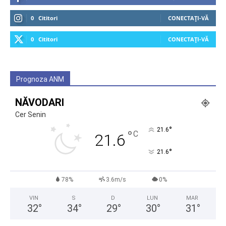
0
Cititori
CONECTAȚI-VĂ
0
Cititori
CONECTAȚI-VĂ
Prognoza ANM
NĂVODARI
Cer Senin
°
21.6
°
C
21.6
°
21.6
78%
3.6m/s
0%
VIN
S
D
LUN
MAR
32
°
34
°
29
°
30
°
31
°