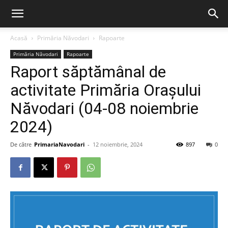
Acasă
Primăria Năvodari
Rapoarte
Primăria Năvodari
Rapoarte
Raport săptămânal de
activitate Primăria Orașului
Năvodari (04-08 noiembrie
2024)
De către
PrimariaNavodari
-
12 noiembrie, 2024
897
0