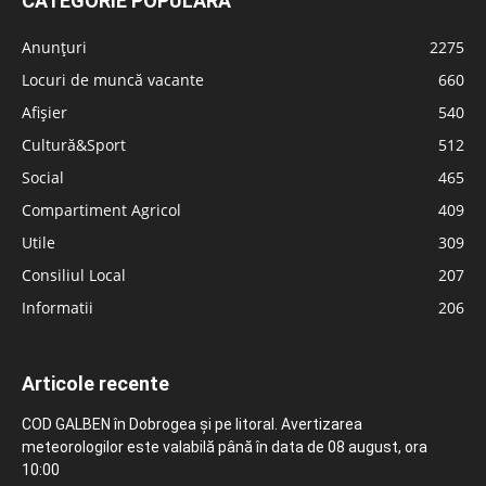
CATEGORIE POPULARĂ
Anunțuri
2275
Locuri de muncă vacante
660
Afișier
540
Cultură&Sport
512
Social
465
Compartiment Agricol
409
Utile
309
Consiliul Local
207
Informatii
206
Articole recente
COD GALBEN în Dobrogea și pe litoral. Avertizarea
meteorologilor este valabilă până în data de 08 august, ora
10:00