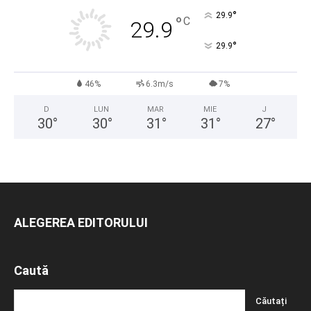
°
29.9
°
C
29.9
°
29.9
46%
6.3m/s
7%
D
LUN
MAR
MIE
J
30
°
30
°
31
°
31
°
27
°
ALEGEREA EDITORULUI
Caută