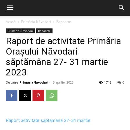
Acasă
Primăria Năvodari
Rapoarte
Primăria Năvodari
Rapoarte
Raport de activitate Primăria
Orașului Năvodari
săptămâna 27- 31 martie
2023
De către
PrimariaNavodari
-
3 aprilie, 2023
1748
0
Raport activitate saptamana 27-31 martie