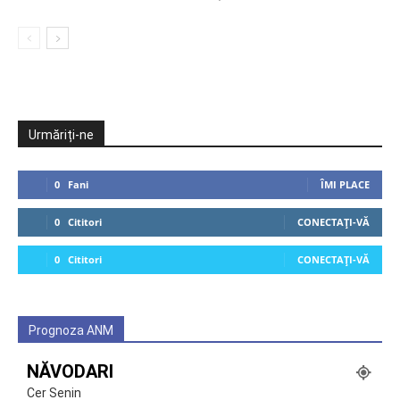
Urmăriți-ne
0
Fani
ÎMI PLACE
0
Cititori
CONECTAȚI-VĂ
0
Cititori
CONECTAȚI-VĂ
Prognoza ANM
NĂVODARI
Cer Senin