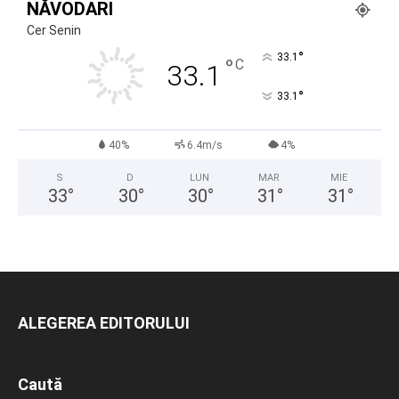
NĂVODARI
Cer Senin
°
33.1
°
C
33.1
°
33.1
40%
6.4m/s
4%
S
D
LUN
MAR
MIE
33
°
30
°
30
°
31
°
31
°
ALEGEREA EDITORULUI
Caută