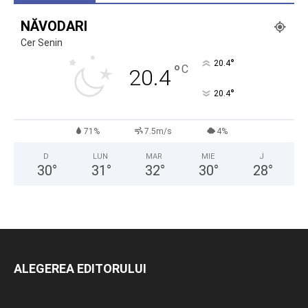
NĂVODARI
Cer Senin
°
20.4
°
C
20.4
°
20.4
71%
7.5m/s
4%
D
LUN
MAR
MIE
J
30
°
31
°
32
°
30
°
28
°
ALEGEREA EDITORULUI