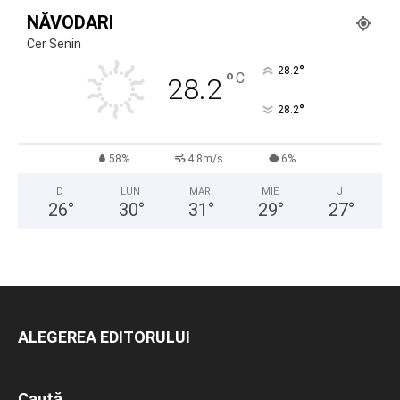
NĂVODARI
Cer Senin
°
28.2
°
C
28.2
°
28.2
58%
4.8m/s
6%
D
LUN
MAR
MIE
J
26
°
30
°
31
°
29
°
27
°
ALEGEREA EDITORULUI
Caută