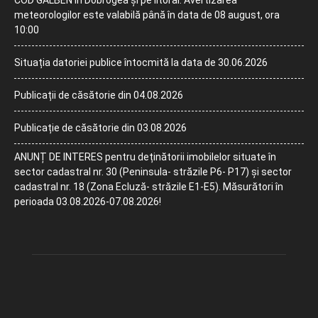
COD GALBEN în Dobrogea și pe litoral. Avertizarea
meteorologilor este valabilă până în data de 08 august, ora
10:00
Situația datoriei publice întocmită la data de 30.06.2026
Publicații de căsătorie din 04.08.2026
Publicație de căsătorie din 03.08.2026
ANUNȚ DE INTERES pentru deținătorii imobilelor situate în
sector cadastral nr. 30 (Peninsula- străzile P6- P17) și sector
cadastral nr. 18 (Zona Ecluză- străzile E1-E5). Măsurători în
perioada 03.08.2026-07.08.2026!