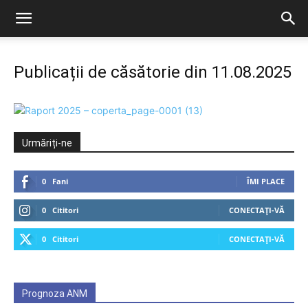
Publicații de căsătorie din 11.08.2025
Urmăriți-ne
0
Fani
ÎMI PLACE
0
Cititori
CONECTAȚI-VĂ
0
Cititori
CONECTAȚI-VĂ
Prognoza ANM