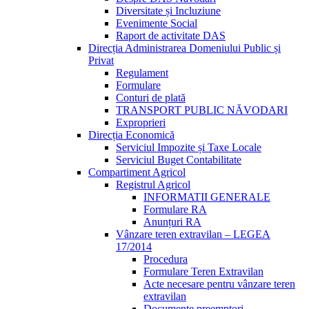
Diversitate și Incluziune
Evenimente Social
Raport de activitate DAS
Direcția Administrarea Domeniului Public și
Privat
Regulament
Formulare
Conturi de plată
TRANSPORT PUBLIC NĂVODARI
Exproprieri
Direcția Economică
Serviciul Impozite și Taxe Locale
Serviciul Buget Contabilitate
Compartiment Agricol
Registrul Agricol
INFORMATII GENERALE
Formulare RA
Anunțuri RA
Vânzare teren extravilan – LEGEA
17/2014
Procedura
Formulare Teren Extravilan
Acte necesare pentru vânzare teren
extravilan
Documente preemptori