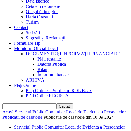
Date Istorice
Cetățeni de onoare
Orașul în imagini
Harta Orașului
Turism
Contact
Sesizări
Sugestii și Reclamații
Formulare Tip
Monitorul Oficial Local
DOCUMENTE ŞI INFORMAŢII FINANCIARE
Plăți restante
Datoria Publică
Bilanț
Împrumut bancar
ARHIVĂ
Plăți Online
Plăți Online – Verificare ROL E-tax
Plăți Online REGISTA
Acasă
Serviciul Public Comunitar Local de Evidenta a Persoanelor
Publicații de căsătorie
Publicație de căsătorie din 10.09.2024
Serviciul Public Comunitar Local de Evidenta a Persoanelor