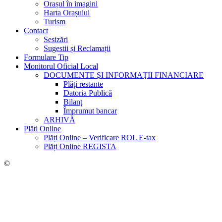
Orașul în imagini
Harta Orașului
Turism
Contact
Sesizări
Sugestii și Reclamații
Formulare Tip
Monitorul Oficial Local
DOCUMENTE ŞI INFORMAŢII FINANCIARE
Plăți restante
Datoria Publică
Bilanț
Împrumut bancar
ARHIVĂ
Plăți Online
Plăți Online – Verificare ROL E-tax
Plăți Online REGISTA
©