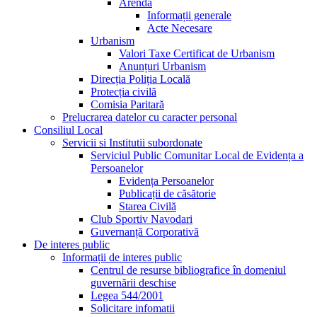
Arendă
Informații generale
Acte Necesare
Urbanism
Valori Taxe Certificat de Urbanism
Anunțuri Urbanism
Direcția Poliția Locală
Protecția civilă
Comisia Paritară
Prelucrarea datelor cu caracter personal
Consiliul Local
Servicii si Institutii subordonate
Serviciul Public Comunitar Local de Evidența a
Persoanelor
Evidența Persoanelor
Publicații de căsătorie
Starea Civilă
Club Sportiv Navodari
Guvernanță Corporativă
De interes public
Informații de interes public
Centrul de resurse bibliografice în domeniul
guvernării deschise
Legea 544/2001
Solicitare infomatii