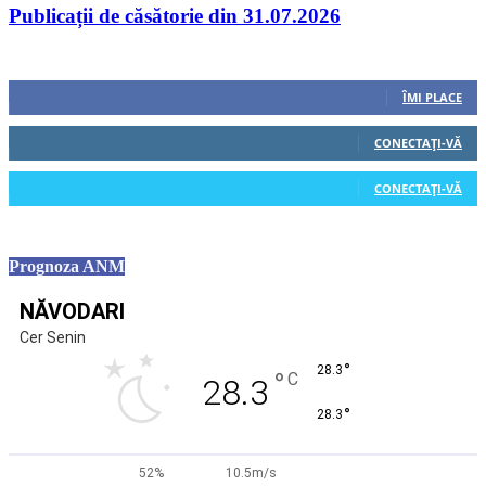
Publicații de căsătorie din 31.07.2026
Urmăriți-ne
0
Fani
ÎMI PLACE
0
Cititori
CONECTAȚI-VĂ
0
Cititori
CONECTAȚI-VĂ
Prognoza ANM
NĂVODARI
Cer Senin
°
28.3
°
C
28.3
°
28.3
52%
10.5m/s