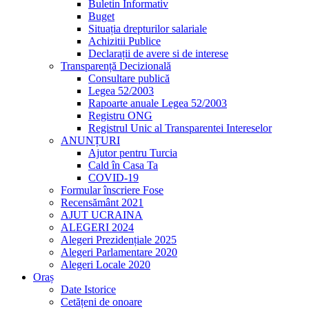
Buletin Informativ
Buget
Situația drepturilor salariale
Achizitii Publice
Declarații de avere si de interese
Transparență Decizională
Consultare publică
Legea 52/2003
Rapoarte anuale Legea 52/2003
Registru ONG
Registrul Unic al Transparentei Intereselor
ANUNȚURI
Ajutor pentru Turcia
Cald în Casa Ta
COVID-19
Formular înscriere Fose
Recensământ 2021
AJUT UCRAINA
ALEGERI 2024
Alegeri Prezidențiale 2025
Alegeri Parlamentare 2020
Alegeri Locale 2020
Oraș
Date Istorice
Cetățeni de onoare