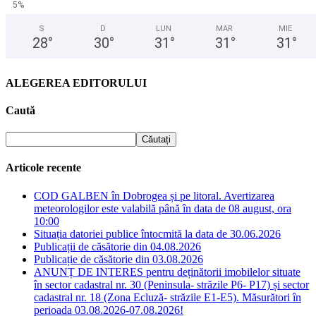
5%
S
D
LUN
MAR
MIE
28
°
30
°
31
°
31
°
31
°
ALEGEREA EDITORULUI
Caută
Articole recente
COD GALBEN în Dobrogea și pe litoral. Avertizarea
meteorologilor este valabilă până în data de 08 august, ora
10:00
Situația datoriei publice întocmită la data de 30.06.2026
Publicații de căsătorie din 04.08.2026
Publicație de căsătorie din 03.08.2026
ANUNȚ DE INTERES pentru deținătorii imobilelor situate
în sector cadastral nr. 30 (Peninsula- străzile P6- P17) și sector
cadastral nr. 18 (Zona Ecluză- străzile E1-E5). Măsurători în
perioada 03.08.2026-07.08.2026!