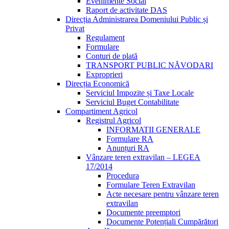
Evenimente Social
Raport de activitate DAS
Direcția Administrarea Domeniului Public și
Privat
Regulament
Formulare
Conturi de plată
TRANSPORT PUBLIC NĂVODARI
Exproprieri
Direcția Economică
Serviciul Impozite și Taxe Locale
Serviciul Buget Contabilitate
Compartiment Agricol
Registrul Agricol
INFORMATII GENERALE
Formulare RA
Anunțuri RA
Vânzare teren extravilan – LEGEA
17/2014
Procedura
Formulare Teren Extravilan
Acte necesare pentru vânzare teren
extravilan
Documente preemptori
Documente Potențiali Cumpărători