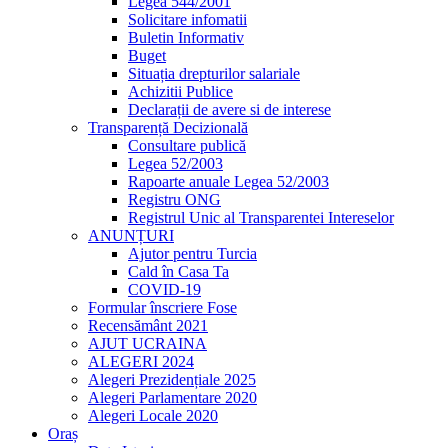
Legea 544/2001
Solicitare infomatii
Buletin Informativ
Buget
Situația drepturilor salariale
Achizitii Publice
Declarații de avere si de interese
Transparență Decizională
Consultare publică
Legea 52/2003
Rapoarte anuale Legea 52/2003
Registru ONG
Registrul Unic al Transparentei Intereselor
ANUNȚURI
Ajutor pentru Turcia
Cald în Casa Ta
COVID-19
Formular înscriere Fose
Recensământ 2021
AJUT UCRAINA
ALEGERI 2024
Alegeri Prezidențiale 2025
Alegeri Parlamentare 2020
Alegeri Locale 2020
Oraș