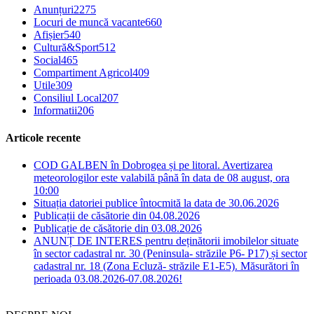
Anunțuri
2275
Locuri de muncă vacante
660
Afișier
540
Cultură&Sport
512
Social
465
Compartiment Agricol
409
Utile
309
Consiliul Local
207
Informatii
206
Articole recente
COD GALBEN în Dobrogea și pe litoral. Avertizarea
meteorologilor este valabilă până în data de 08 august, ora
10:00
Situația datoriei publice întocmită la data de 30.06.2026
Publicații de căsătorie din 04.08.2026
Publicație de căsătorie din 03.08.2026
ANUNȚ DE INTERES pentru deținătorii imobilelor situate
în sector cadastral nr. 30 (Peninsula- străzile P6- P17) și sector
cadastral nr. 18 (Zona Ecluză- străzile E1-E5). Măsurători în
perioada 03.08.2026-07.08.2026!