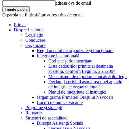
adresa dvs de email
O parola va fi trimisă pe adresa dvs de email.
Primar
Despre Instituție
Legislație
Conducere
Organizare
Regulamentul de organizare și funcționare
Integritate instituțională
Cod etic și de integritate
Lista cadourilor primite si destinatia
acestora, conform Legii nr. 251/2004
Mecanismul de raportare a încălcărilor legii
Declarația privind asumarea unei agende
de integritate organizațională
Planul de integritate al instituției
Organigrama Primăriei Orașului Năvodari
Locuri de muncă vacante
Programe și strategii
Rapoarte
Structuri de specialitate
Direcția Asistență Socială
Despre DAS Năvodari