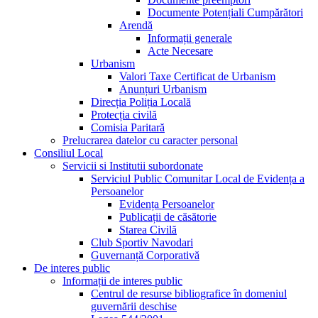
Documente Potențiali Cumpărători
Arendă
Informații generale
Acte Necesare
Urbanism
Valori Taxe Certificat de Urbanism
Anunțuri Urbanism
Direcția Poliția Locală
Protecția civilă
Comisia Paritară
Prelucrarea datelor cu caracter personal
Consiliul Local
Servicii si Institutii subordonate
Serviciul Public Comunitar Local de Evidența a
Persoanelor
Evidența Persoanelor
Publicații de căsătorie
Starea Civilă
Club Sportiv Navodari
Guvernanță Corporativă
De interes public
Informații de interes public
Centrul de resurse bibliografice în domeniul
guvernării deschise