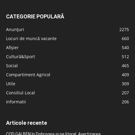
CATEGORIE POPULARĂ
Anunțuri
2275
Locuri de muncă vacante
660
Afișier
540
Cultură&Sport
512
Social
465
Compartiment Agricol
409
Utile
309
Consiliul Local
207
Informatii
206
Articole recente
COD GALBEN în Dobrogea și pe litoral. Avertizarea