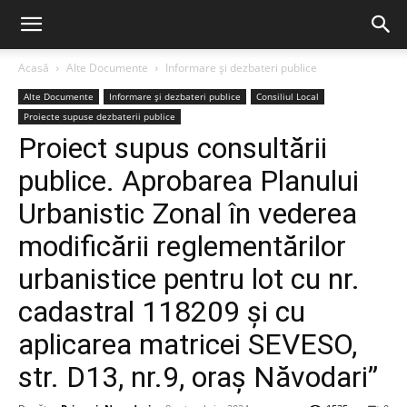
Acasă
Alte Documente
Informare și dezbateri publice
Alte Documente
Informare și dezbateri publice
Consiliul Local
Proiecte supuse dezbaterii publice
Proiect supus consultării
publice. Aprobarea Planului
Urbanistic Zonal în vederea
modificării reglementărilor
urbanistice pentru lot cu nr.
cadastral 118209 și cu
aplicarea matricei SEVESO,
str. D13, nr.9, oraș Năvodari”