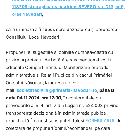
118209 și cu aplicarea matricei SEVESO, str. D13, nr.9,
oraș Năvodari
,
care urmează a fi supus spre dezbaterea și aprobarea
Consiliului Local Năvodari.
Propunerile, sugestiile și opiniile dumneavoastră cu
privire la proiectul de hotărâre sus menționat vor fi
adresate Compartimentului Monitorizare proceduri
administrative și Relații Publice din cadrul Primăriei
Orașului Năvodari, la adresa de e-
mail:
societatecivila@primaria-navodari.ro
,
până la
data
04.11.2024, ora 12:00
,
în conformitate cu
prevederile alin. 4, art. 7 din Legea nr. 52/2003 privind
transparența decizională în administrația publică,
republicată. În acest sens puteți folosi
FORMULARUL
de
colectare de propuneri/opinii/recomandări pe care îl