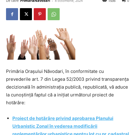
De către
PrimariaNavodari
-
8 octombrie, 2024
1535
0
Primăria Orașului Năvodari, în conformitate cu
prevederile art. 7 din Legea 52/2003 privind transparența
decizională în administrația publică, republicată, vă aduce
la cunoștință faptul că a inițiat următorul proiect de
hotărâre:
Proiect de hotărâre privind aprobarea Planului
Urbanistic Zonal în vederea modificării
reglementărilor urbanistice pentru lot cu nr. cadastral