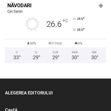
NĂVODARI
Cer Senin
°
26.6
°
C
26.6
°
26.6
53%
7.1m/s
0%
S
D
LUN
MAR
MIE
33
°
29
°
29
°
30
°
30
°
ALEGEREA EDITORULUI
Caută