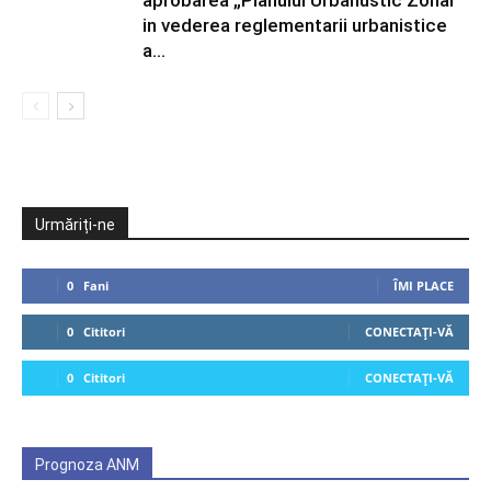
aprobarea „Planului Urbanustic Zonal
in vederea reglementarii urbanistice
a...
Urmăriți-ne
0
Fani
ÎMI PLACE
0
Cititori
CONECTAȚI-VĂ
0
Cititori
CONECTAȚI-VĂ
Prognoza ANM